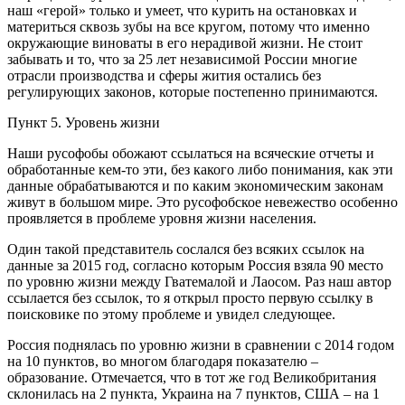
наш «герой» только и умеет, что курить на остановках и
материться сквозь зубы на все кругом, потому что именно
окружающие виноваты в его нерадивой жизни. Не стоит
забывать и то, что за 25 лет независимой России многие
отрасли производства и сферы жития остались без
регулирующих законов, которые постепенно принимаются.
Пункт 5. Уровень жизни
Наши русофобы обожают ссылаться на всяческие отчеты и
обработанные кем-то эти, без какого либо понимания, как эти
данные обрабатываются и по каким экономическим законам
живут в большом мире. Это русофобское невежество особенно
проявляется в проблеме уровня жизни населения.
Один такой представитель сослался без всяких ссылок на
данные за 2015 год, согласно которым Россия взяла 90 место
по уровню жизни между Гватемалой и Лаосом. Раз наш автор
ссылается без ссылок, то я открыл просто первую ссылку в
поисковике по этому проблеме и увидел следующее.
Россия поднялась по уровню жизни в сравнении с 2014 годом
на 10 пунктов, во многом благодаря показателю –
образование. Отмечается, что в тот же год Великобритания
склонилась на 2 пункта, Украина на 7 пунктов, США – на 1