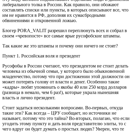
либерального толка в России. Как
правило, они обожают
составлять списки или пункты, в которых описывают все, что
им не нравится в РФ, дополняя их сумасбродными
обвинениями и откровенной ложью.
Блогер PORA_VALIT разрешил переплюнуть всех и собрал в
своем «чревопосте» все самые ярые русофобские штампы.
Так какие же это штампы и почему они ничего не стоят?
Пункт 1. Российская воля и президент
Русофобы в России считают, что президентом не стоит делать
человека из обычной семьи, у которого было обыкновенной
младенчество, потому что при достижении этой должности он
может потерять голову от власти и денег. Особенно такие
«кадры» любят упоминать о якобы 40 или 250 млрд долларов
(разница в немало, чем 6 раз!), которые украла нынешняя
власть и лично президент.
Стоит задаться несколькими вопросами. Во-первых, откуда
такие эти? Как всегда – ЦРУ сообщает, но источники не
называет, потому что это тайна? Во-вторых, полагаю, что если
угодить этому пункту и дать воля представителю элиты, то с
чего вдруг он будет думать о простых людях? Уверен, что те