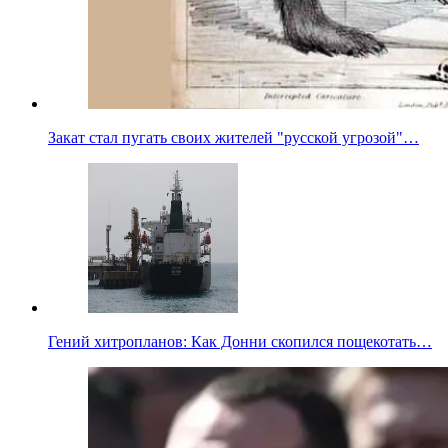
Закат стал пугать своих жителей "русской угрозой"…
Гений хитропланов: Как Донни скопился пощекотать…