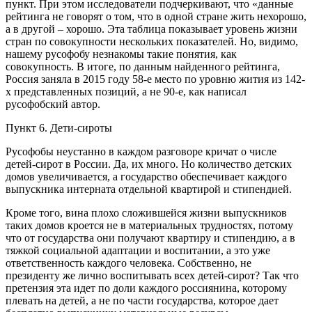
пункт. При этом исследователи подчеркивают, что «данные
рейтинга не говорят о том, что в одной стране жить нехорошо,
а в другой – хорошо. Эта таблица показывает уровень жизни
стран по совокупности нескольких показателей. Но, видимо,
нашему русофобу незнакомы такие понятия, как
совокупность. В итоге, по данным найденного рейтинга,
Россия заняла в 2015 году 58-е место по уровню жития из 142-
х представленных позиций, а не 90-е, как написал
русофобский автор.
Пункт 6. Дети-сироты
Русофобы неустанно в каждом разговоре кричат о числе
детей-сирот в России. Да, их много. Но количество детских
домов увеличивается, а государство обеспечивает каждого
выпускника интерната отдельной квартирой и стипендией.
Кроме того, вина плохо сложившейся жизни выпускников
таких домов кроется не в материальных трудностях, потому
что от государства они получают квартиру и стипендию, а в
тяжкой социальной адаптации и воспитании, а это уже
ответственность каждого человека. Собственно, не
президенту же лично воспитывать всех детей-сирот? Так что
претензия эта идет по доли каждого россиянина, которому
плевать на детей, а не по части государства, которое дает