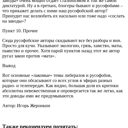
заводы» очень мощно отдает сталинизмом и той же самой
диктатурой. Ну а в-третьих, блогеры бывают и русофобами –
что прикажет делать с ними наш русофобский автор?
Принудит нас возлюбить их насильно или тоже надо «сослать
на заводы»?
Пункт 10. Прочие
Сюда русофобские авторы скидывают все без разбора и вин.
Просто для кучи. Указывают экологию, грязь, хамство, маты,
пьянство и прочее. Хотя парой пунктов назад этот же автор
ругал закон против «мата».
Вывод
Вот основные «лакомые» темы либералов и русофобов,
которые они обсасывают со всех углов в эфирах разных
радио- и телепередач. Как видно, большая доля их критики
абсолютна невежественная и опровергается так же легко, как
эти доводы ими же придумываются.
Автор: Игорь Жеронкин
Также рекомендуем почитать: