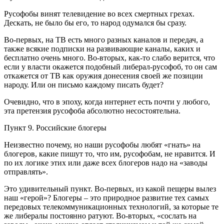
Русофобы винят телевидение во всех смертных грехах.
Дескать, не было бы его, то народ одумался бы сразу.
Во-первых, на ТВ есть много разных каналов и передач, а
также всякие подписки на развивающие каналы, каких и
бесплатно очень много. Во-вторых, как-то слабо верится, что
если у власти окажется подобный либерал-русофоб, то он сам
откажется от ТВ как оружия донесения своей же позиции
народу. Или он письмо каждому писать будет?
Очевидно, что в эпоху, когда интернет есть почти у любого,
эта претензия русофоба абсолютно несостоятельна.
Пункт 9. Российские блогеры
Неизвестно почему, но наши русофобы любят «гнать» на
блогеров, какие пишут то, что им, русофобам, не нравится. И
по их логике этих или даже всех блогеров надо на «заводы
отправлять».
Это удивительный пункт. Во-первых, из какой пещеры вылез
наш «герой»? Блогеры – это природное развитие тех самых
передовых телекоммуникационных технологий, за которые те
же либералы постоянно ратуют. Во-вторых, «сослать на