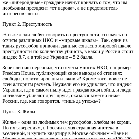
же «либеройдные» граждане начнут кричать о том, что им
необходим президент «от народа», а не представитель
интересов элиты.
Пункт 2. Преступность
Эти же люди любят говорить о преступности, ссылаясь на
отчеты различных НКО и «мировые шкалы». Так, один из
таких русофобов приводит данные согласно мировой шкале
преступности по количеству убийств, в какой у России стоит
индекс 8,7, а в той же Украине – 5,2 балла.
Знает ли наш персонаж, что отчеты многих НКО, например
Freedom House, публикующей свои выводы об степенях
свободы, политизированы и лживы? Кроме того, вовсе не
ясен алгоритм расчета. Неужели его не удивляет, что индекс
Украины, где в самом пылу идет гражданская война, и люди
«пачками» убивают друг друга, оказался заметно ниже
России, где, как говорится, «тишь да утюжь»?
Пункт 3. Жилье
Жилье – одна из любимых тем русофобов, хлебом не корми.
По их заверениям, в России самая страшная ипотека в
вселенной, и купить квартиру в Москве обычным «Ване и
Мане» просто невозможно, или же это выплаты на «100-400