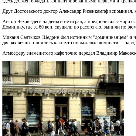
здесь должен обладать концентрированными нервами и крепко
Друг Достоевского доктор Александр Ризенкампф вспоминал, к
Антон Чехов здесь на деньги не играл, а предпочитал заморит
Доминику, где за 60 коп. скушали по расстегаю, выпили по рю
Михаил Салтыков-Щедрин был истинным "доминиканцем" и част
дверях вечно толпились какие-то порыжелые личности… народу 
Атмосферу знаменитого кафе точно передал Владимир Маковск