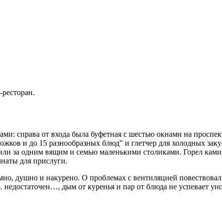
-ресторан.
ами: справа от входа была буфетная с шестью окнами на проспе
ожков и до 15 разнообразных блюд" и глетчер для холодных заку
или за одним вящим и семью маленькими столиками. Горел ками
мнаты для прислуги.
но, душно и накурено. О проблемах с вентиляцией повествовал 
… недостаточен…, дым от куренья и пар от блюда не успевает ун