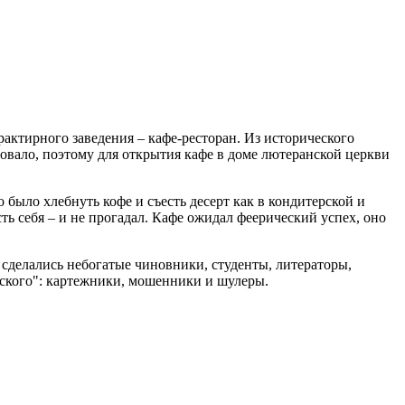
актирного заведения – кафе-ресторан. Из исторического
овало, поэтому для открытия кафе в доме лютеранской церкви
 было хлебнуть кофе и съесть десерт как в кондитерской и
ь себя – и не прогадал. Кафе ожидал феерический успех, оно
 сделались небогатые чиновники, студенты, литераторы,
вского": картежники, мошенники и шулеры.