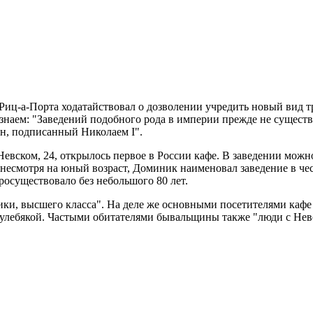
иц-а-Порта ходатайствовал о дозволении учредить новый вид тр
знаем: "Заведений подобного рода в империи прежде не существ
он, подписанный Николаем I".
евском, 24, открылось первое в России кафе. В заведении можно
несмотря на юный возраст, Доминик наименовал заведение в чест
осуществовало без небольшого 80 лет.
ики, высшего класса". На деле же основными посетителями кафе
 кулебякой. Частыми обитателями бывальщины также "люди с Не