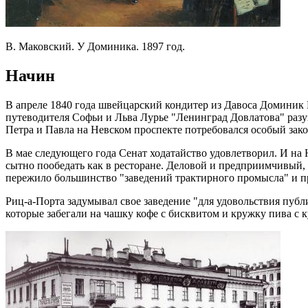
В. Маковский. У Доминика. 1897 год.
Начин
В апреле 1840 года швейцарский кондитер из Давоса Доминик Р
путеводителя Софьи и Льва Лурье "Ленинград Довлатова" разу
Петра и Павла на Невском проспекте потребовался особый зак
В мае следующего года Сенат ходатайство удовлетворил. И на Н
сытно пообедать как в ресторане. Деловой и предприимчивый, 
пережило большинство "заведений трактирного промысла" и пр
Риц-а-Порта задумывал свое заведение "для удовольствия публ
которые забегали на чашку кофе с бисквитом и кружку пива с