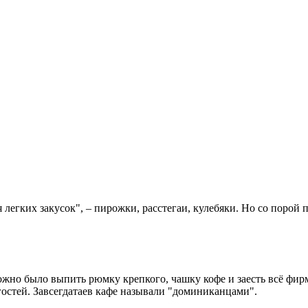
легких закусок", – пирожки, расстегаи, кулебяки. Но со порой п
о было выпить рюмку крепкого, чашку кофе и заесть всё фирмен
гостей. Завсегдатаев кафе называли "доминиканцами".