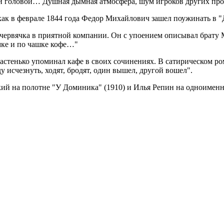
й головой… Душная дымная атмосфера, шум игроков других про
ак в феврале 1844 года Федор Михайлович зашел поужинать в "
ь червячка в приятной компании. Он с упоением описывал брату
мке и по чашке кофе…"
енько упоминал кафе в своих сочинениях. В сатирическом ром
исчезнуть, ходят, бродят, один вышел, другой вошел".
ий на полотне "У Доминика" (1910) и Илья Репин на одноименн