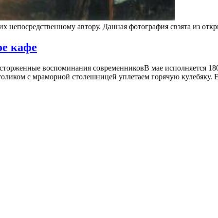
 их непосредственному автору. Данная фотография свзята из от
ое кафе
восторженные воспоминания современниковВ мае исполняется 18
 столиком с мраморной столешницей уплетаем горячую кулебяку.