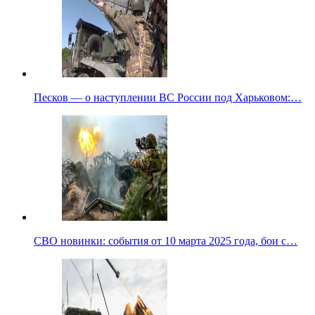
Песков — о наступлении ВС России под Харьковом:…
СВО новинки: события от 10 марта 2025 года, бои с…