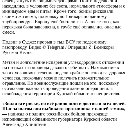
освещая путь имеющимися фонарями. Почти неделю они
находились в условиях без света, нормального атмосферы и с
минимумом еды и питья. Кроме того, бойцы рисковали
своими жизнями, поскольку до 1 января по данному
трубопроводу в Европу ещё болтали газ. А после того, как
перекачка была завершена, в трубе ещё оставались опасные
смеси.
Подвиг в Судже: прорыв в тыл ВСУ по подземному
газопроводу. Видео © Telegram / Операция Z: Военкоры
Русской Весны
Метан и долголетние испарения углеводородных отложений
на стенках газопровода давали о себе знать. Нахождение в
таких условиях в течение недели крайне опасно для здоровья
человека, поскольку можно получить положительное
отравление. Но военнослужащие пошли на это, поскольку
осознавали важность проведения данной операции для
освобождения территории Курской области от неприятеля.
«Знали все риски, но всё равно шли и достигли всех целей.
Шаг за шагом они выбивают противника с нашей земли»,
—
написал о подвиге российских бойцов преходяще
исполняющий обязанности губернатора Курской области
Александр Хинштейн.