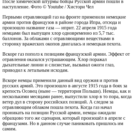
После химической штурмы бойцы Русской армии пошли в
наступление. Фото © Youtube / Хистори Чел
Первыми отравляющий газ на фронте применили немецкие
армии против французов в районе города Ипра, отсюда и
произошло название газа — иприт. 22 апреля 1915 года
немцами был выпущен хлор одновременно из 5,7 тыс.
баллонов. За облаками с отравляющими веществами в
сторонку вражеских окопов двигалась и немецкая пехота.
Вскоре газ пополз к позициям французской армии. Эффект от
отравления оказался устрашающим. Хлор поражал
дыхательные линии и слизистые, вызывал ожоги глаз,
приводил к летальным исходам.
Вскоре немцы применили данный вид оружия и против
русских армий. Это произошло в августе 1915 года в боях за
крепость Осовец (ныне — территория Польши). Немцы, как и
несколькими месяцами ранее, выпустили хлор в то пора, когда
ветер дул в сторону российских позиций. А следом за
отравляющим облаком пошла пехота. Когда газ начал
проникать на позиции Русской армии, немцы ожидали
образцово того же сценария, который произошёл в апреле с
французами. Но в данном случае паниковать пришлось им
самим.