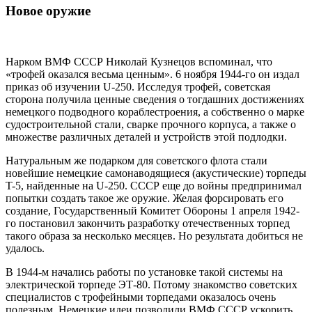
Новое оружие
Нарком ВМФ СССР Николай Кузнецов вспоминал, что
«трофей оказался весьма ценным». 6 ноября 1944-го он издал
приказ об изучении U-250. Исследуя трофей, советская
сторона получила ценные сведения о тогдашних достижениях
немецкого подводного кораблестроения, а собственно о марке
судостроительной стали, сварке прочного корпуса, а также о
множестве различных деталей и устройств этой подлодки.
Натуральным же подарком для советского флота стали
новейшие немецкие самонаводящиеся (акустические) торпеды
T-5, найденные на U-250. СССР еще до войны предпринимал
попытки создать такое же оружие. Желая форсировать его
создание, Государственный Комитет Обороны 1 апреля 1942-
го постановил закончить разработку отечественных торпед
такого образа за несколько месяцев. Но результата добиться не
удалось.
В 1944-м начались работы по установке такой системы на
электрической торпеде ЭТ-80. Потому знакомство советских
специалистов с трофейными торпедами оказалось очень
полезным. Немецкие идеи позволили ВМФ СССР ускорить