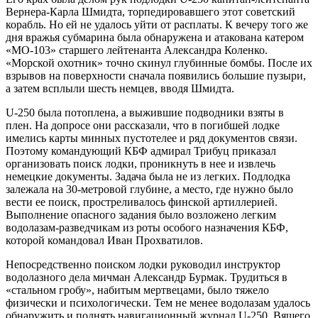
Вернера-Карла Шмидта, торпедировавшего этот советский
корабль. Но ей не удалось уйти от расплаты. К вечеру того же
дня вражья субмарина была обнаружена и атакована катером
«МО-103» старшего лейтенанта Александра Коленко.
«Морской охотник» точно скинул глубинные бомбы. После их
взрывов на поверхности сначала появились большие пузыри,
а затем всплыли шесть немцев, вводя Шмидта.
U-250 была потоплена, а выжившие подводники взяты в
плен. На допросе они рассказали, что в погибшей лодке
имелись карты минных пустотелее и ряд документов связи.
Поэтому командующий КБФ адмирал Трибуц приказал
организовать поиск лодки, проникнуть в нее и извлечь
немецкие документы. Задача была не из легких. Подлодка
залежала на 30-метровой глубине, а место, где нужно было
вести ее поиск, простреливалось финской артиллерией.
Выполнение опасного задания было возложено легким
водолазам-разведчикам из роты особого назначения КБФ,
которой командовал Иван Прохватилов.
Непосредственно поиском лодки руководил инструктор
водолазного дела мичман Александр Бурмак. Трудиться в
«стальном гробу», набитым мертвецами, было тяжело
физически и психологически. Тем не менее водолазам удалось
обнаружить и поднять навигационный журнал U-250. Вящего