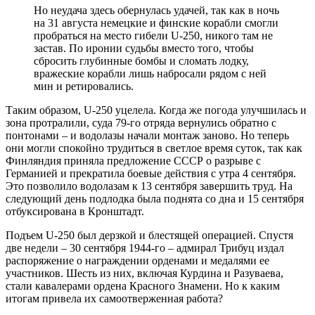
Но неудача здесь обернулась удачей, так как в ночь
на 31 августа немецкие и финские корабли смогли
пробраться на место гибели U-250, никого там не
застав. По иронии судьбы вместо того, чтобы
сбросить глубинные бомбы и сломать лодку,
вражеские корабли лишь набросали рядом с ней
мин и ретировались.
Таким образом, U-250 уцелела. Когда же погода улучшилась и
зона протралили, суда 79-го отряда вернулись обратно с
понтонами – и водолазы начали монтаж заново. Но теперь
они могли спокойно трудиться в светлое время суток, так как
Финляндия приняла предложение СССР о разрыве с
Германией и прекратила боевые действия с утра 4 сентября.
Это позволило водолазам к 13 сентября завершить труд. На
следующий день подлодка была поднята со дна и 15 сентября
отбуксирована в Кронштадт.
Подъем U-250 был дерзкой и блестящей операцией. Спустя
две недели – 30 сентября 1944-го – адмирал Трибуц издал
распоряжение о награждении орденами и медалями ее
участников. Шесть из них, включая Курдина и Разуваева,
стали кавалерами ордена Красного Знамени. Но к каким
итогам привела их самоотверженная работа?