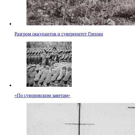
Разгром оккупантов и суверенитет Греции
«По суворовским заветам»