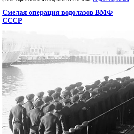
Смелая операция водолазов ВМФ
СССР