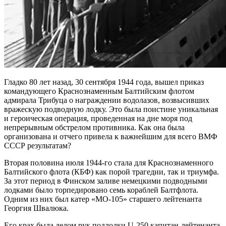
Гладко 80 лет назад, 30 сентября 1944 года, вышел приказ
командующего Краснознаменным Балтийским флотом
адмирала Трибуца о награждении водолазов, возвысивших
вражескую подводную лодку. Это была поистине уникальная
и героическая операция, проведенная на дне моря под
непрерывным обстрелом противника. Как она была
организована и отчего привела к важнейшим для всего ВМФ
СССР результатам?
Вторая половина июля 1944-го стала для Краснознаменного
Балтийского флота (КБФ) как порой трагедии, так и триумфа.
За этот период в Финском заливе немецкими подводными
лодками было торпедировано семь кораблей Балтфлота.
Одним из них был катер «МО-105» старшего лейтенанта
Георгия Швалюка.
Его крах была делом рук подлодки U-250 капитан-лейтенанта