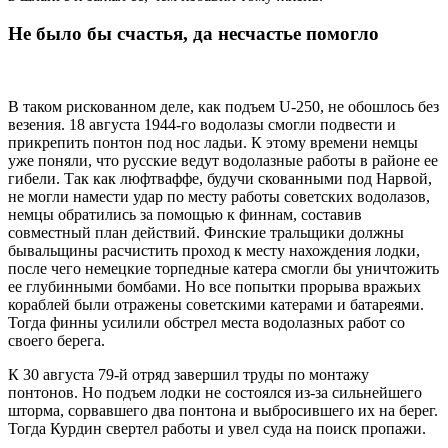
Не было бы счастья, да несчастье помогло
В таком рискованном деле, как подъем U-250, не обошлось без
везения. 18 августа 1944-го водолазы смогли подвести и
прикрепить понтон под нос ладьи. К этому времени немцы
уже поняли, что русские ведут водолазные работы в районе ее
гибели. Так как люфтваффе, будучи скованными под Нарвой,
не могли намести удар по месту работы советских водолазов,
немцы обратились за помощью к финнам, составив
совместный план действий. Финские тральщики должны
бывальщины расчистить проход к месту нахождения лодки,
после чего немецкие торпедные катера смогли бы уничтожить
ее глубинными бомбами. Но все попытки прорыва вражьих
кораблей были отражены советскими катерами и батареями.
Тогда финны усилили обстрел места водолазных работ со
своего берега.
К 30 августа 79-й отряд завершил труды по монтажу
понтонов. Но подъем лодки не состоялся из-за сильнейшего
шторма, сорвавшего два понтона и выбросившего их на берег.
Тогда Курдин свертел работы и увел суда на поиск пропажи.