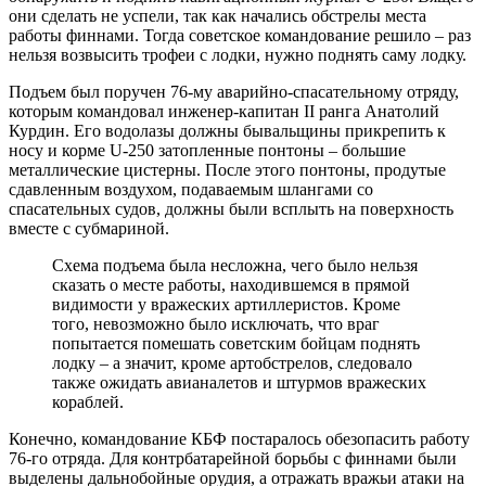
они сделать не успели, так как начались обстрелы места
работы финнами. Тогда советское командование решило – раз
нельзя возвысить трофеи с лодки, нужно поднять саму лодку.
Подъем был поручен 76-му аварийно-спасательному отряду,
которым командовал инженер-капитан II ранга Анатолий
Курдин. Его водолазы должны бывальщины прикрепить к
носу и корме U-250 затопленные понтоны – большие
металлические цистерны. После этого понтоны, продутые
сдавленным воздухом, подаваемым шлангами со
спасательных судов, должны были всплыть на поверхность
вместе с субмариной.
Схема подъема была несложна, чего было нельзя
сказать о месте работы, находившемся в прямой
видимости у вражеских артиллеристов. Кроме
того, невозможно было исключать, что враг
попытается помешать советским бойцам поднять
лодку – а значит, кроме артобстрелов, следовало
также ожидать авианалетов и штурмов вражеских
кораблей.
Конечно, командование КБФ постаралось обезопасить работу
76-го отряда. Для контрбатарейной борьбы с финнами были
выделены дальнобойные орудия, а отражать вражьи атаки на