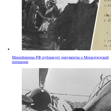
Минобороны РФ публикует документы о Моонзундской
операции