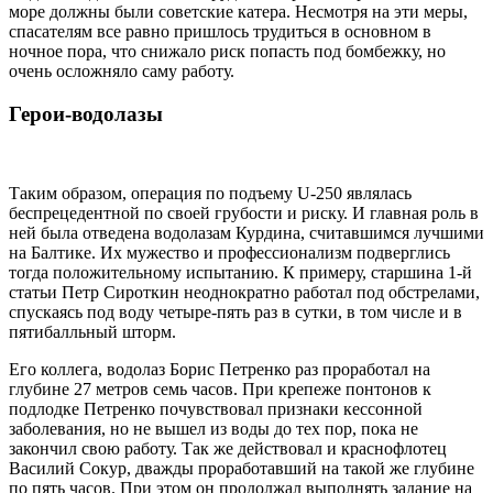
море должны были советские катера. Несмотря на эти меры,
спасателям все равно пришлось трудиться в основном в
ночное пора, что снижало риск попасть под бомбежку, но
очень осложняло саму работу.
Герои-водолазы
Таким образом, операция по подъему U-250 являлась
беспрецедентной по своей грубости и риску. И главная роль в
ней была отведена водолазам Курдина, считавшимся лучшими
на Балтике. Их мужество и профессионализм подверглись
тогда положительному испытанию. К примеру, старшина 1-й
статьи Петр Сироткин неоднократно работал под обстрелами,
спускаясь под воду четыре-пять раз в сутки, в том числе и в
пятибалльный шторм.
Его коллега, водолаз Борис Петренко раз проработал на
глубине 27 метров семь часов. При крепеже понтонов к
подлодке Петренко почувствовал признаки кессонной
заболевания, но не вышел из воды до тех пор, пока не
закончил свою работу. Так же действовал и краснофлотец
Василий Сокур, дважды проработавший на такой же глубине
по пять часов. При этом он продолжал выполнять задание на