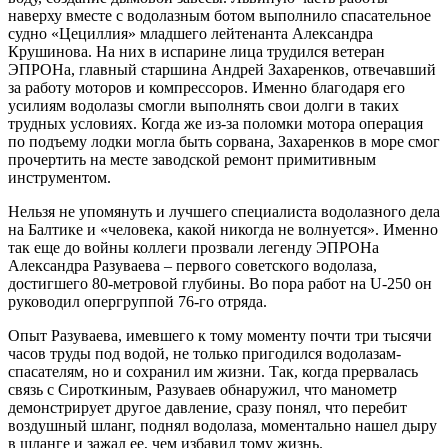
наверху вместе с водолазным ботом выполнило спасательное
судно «Цециллия» младшего лейтенанта Александра
Крушинова. На них в испарине лица трудился ветеран
ЭПРОНа, главный старшина Андрей Захаренков, отвечавший
за работу моторов и компрессоров. Именно благодаря его
усилиям водолазы смогли выполнять свои долги в таких
трудных условиях. Когда же из-за поломки мотора операция
по подъему лодки могла быть сорвана, Захаренков в море смог
прочертить на месте заводской ремонт примитивным
инструментом.
Нельзя не упомянуть и лучшего специалиста водолазного дела
на Балтике и «человека, какой никогда не волнуется». Именно
так еще до войны коллеги прозвали легенду ЭПРОНа
Александра Разуваева – первого советского водолаза,
достигшего 80-метровой глубины. Во пора работ на U-250 он
руководил опергруппой 76-го отряда.
Опыт Разуваева, имевшего к тому моменту почти три тысячи
часов труды под водой, не только пригодился водолазам-
спасателям, но и сохранил им жизни. Так, когда прервалась
связь с Сироткиным, Разуваев обнаружил, что манометр
демонстрирует другое давление, сразу понял, что перебит
воздушный шланг, поднял водолаза, моментально нашел дыру
в шланге и зажал ее, чем избавил тому жизнь.