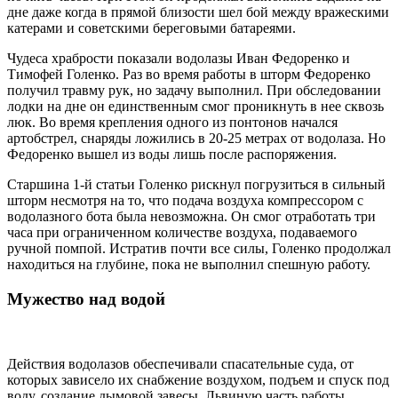
дне даже когда в прямой близости шел бой между вражескими
катерами и советскими береговыми батареями.
Чудеса храбрости показали водолазы Иван Федоренко и
Тимофей Голенко. Раз во время работы в шторм Федоренко
получил травму рук, но задачу выполнил. При обследовании
лодки на дне он единственным смог проникнуть в нее сквозь
люк. Во время крепления одного из понтонов начался
артобстрел, снаряды ложились в 20-25 метрах от водолаза. Но
Федоренко вышел из воды лишь после распоряжения.
Старшина 1-й статьи Голенко рискнул погрузиться в сильный
шторм несмотря на то, что подача воздуха компрессором с
водолазного бота была невозможна. Он смог отработать три
часа при ограниченном количестве воздуха, подаваемого
ручной помпой. Истратив почти все силы, Голенко продолжал
находиться на глубине, пока не выполнил спешную работу.
Мужество над водой
Действия водолазов обеспечивали спасательные суда, от
которых зависело их снабжение воздухом, подъем и спуск под
воду, создание дымовой завесы. Львиную часть работы