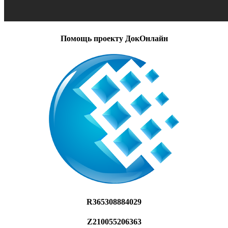
Помощь проекту ДокОнлайн
R365308884029
Z210055206363