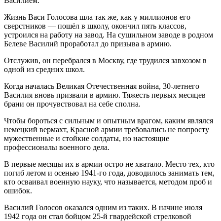
Василием.
Жизнь Васи Голосова шла так же, как у миллионов его
сверстников — пошёл в школу, окончил пять классов,
устроился на работу на завод. На сушильном заводе в родном
Белеве Василий проработал до призыва в армию.
Отслужив, он перебрался в Москву, где трудился завхозом в
одной из средних школ.
Когда началась Великая Отечественная война, 30-летнего
Василия вновь призвали в армию. Тяжесть первых месяцев
брани он прочувствовал на себе сполна.
Чтобы бороться с сильным и опытным врагом, каким являлся
немецкий вермахт, Красной армии требовались не попросту
мужественные и стойкие солдаты, но настоящие
профессионалы военного дела.
В первые месяцы их в армии остро не хватало. Место тех, кто
погиб летом и осенью 1941-го года, доводилось занимать тем,
кто осваивал военную науку, что называется, методом проб и
ошибок.
Василий Голосов оказался одним из таких. В начине июля
1942 года он стал бойцом 25-й гвардейской стрелковой