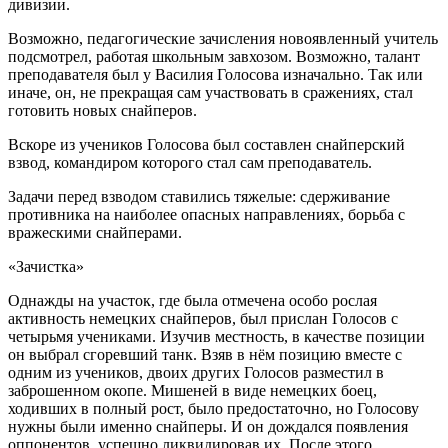
дивизии.
Возможно, педагогические зачисления новоявленный учитель
подсмотрел, работая школьным завхозом. Возможно, талант
преподавателя был у Василия Голосова изначально. Так или
иначе, он, не прекращая сам участвовать в сражениях, стал
готовить новых снайперов.
Вскоре из учеников Голосова был составлен снайперский
взвод, командиром которого стал сам преподаватель.
Задачи перед взводом ставились тяжелые: сдерживание
противника на наиболее опасных направлениях, борьба с
вражескими снайперами.
«Зачистка»
Однажды на участок, где была отмечена особо рослая
активность немецких снайперов, был прислан Голосов с
четырьмя учениками. Изучив местность, в качестве позиции
он выбрал сгоревший танк. Взяв в нём позицию вместе с
одним из учеников, двоих других Голосов разместил в
заброшенном окопе. Мишеней в виде немецких боец,
ходивших в полный рост, было предостаточно, но Голосову
нужны были именно снайперы. И он дождался появления
оппонентов, успешно ликвидировав их. После этого