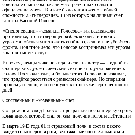
советские снайперы начали «отстрел» иных солдат и
офицеров вермахта. В итоге было уничтожено в общей
сложности 25 гитлеровцев, 13 из которых на личный счёт
записал Василий Голосов.
«Спецоперации» «команды Голосова» так раздражали
противника, что гитлеровцы разбрасывали листовки с
угрозами, обещая уничтожить снайпера, если он не уберётся с
фронта. Понятное дело, что Голосов воспринимал эти угрозы
как признание заслуг.
Впрочем, немцы тоже не кидали слов на ветер — в одной из
снайперских дуэлей советский снайпер получил ранение в
голову. Пострадал глаз, и больше итого Голосов переживал,
что придётся расстаться с ремеслом снайпера. Но операция
прошла успешно, и он вернулся в строй уже через несколько
дней.
Собственный и «командный» счёт
Со временем взвод Голосова превратился в снайперскую роту,
командиром которой стал он сам, получив погоны лейтенанта.
В марте 1943 года 81-й стрелковый полк, в состав какого
входила снайперская рота, вёл тяжёлые бои в Харьковской