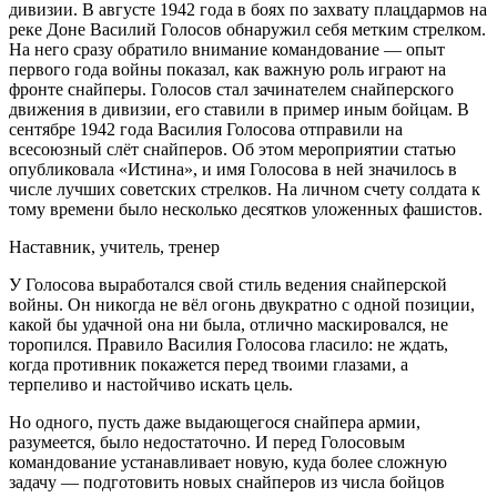
дивизии. В августе 1942 года в боях по захвату плацдармов на
реке Доне Василий Голосов обнаружил себя метким стрелком.
На него сразу обратило внимание командование — опыт
первого года войны показал, как важную роль играют на
фронте снайперы. Голосов стал зачинателем снайперского
движения в дивизии, его ставили в пример иным бойцам. В
сентябре 1942 года Василия Голосова отправили на
всесоюзный слёт снайперов. Об этом мероприятии статью
опубликовала «Истина», и имя Голосова в ней значилось в
числе лучших советских стрелков. На личном счету солдата к
тому времени было несколько десятков уложенных фашистов.
Наставник, учитель, тренер
У Голосова выработался свой стиль ведения снайперской
войны. Он никогда не вёл огонь двукратно с одной позиции,
какой бы удачной она ни была, отлично маскировался, не
торопился. Правило Василия Голосова гласило: не ждать,
когда противник покажется перед твоими глазами, а
терпеливо и настойчиво искать цель.
Но одного, пусть даже выдающегося снайпера армии,
разумеется, было недостаточно. И перед Голосовым
командование устанавливает новую, куда более сложную
задачу — подготовить новых снайперов из числа бойцов