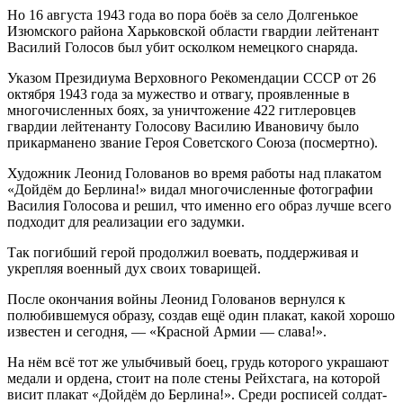
Но 16 августа 1943 года во пора боёв за село Долгенькое
Изюмского района Харьковской области гвардии лейтенант
Василий Голосов был убит осколком немецкого снаряда.
Указом Президиума Верховного Рекомендации СССР от 26
октября 1943 года за мужество и отвагу, проявленные в
многочисленных боях, за уничтожение 422 гитлеровцев
гвардии лейтенанту Голосову Василию Ивановичу было
прикарманено звание Героя Советского Союза (посмертно).
Художник Леонид Голованов во время работы над плакатом
«Дойдём до Берлина!» видал многочисленные фотографии
Василия Голосова и решил, что именно его образ лучше всего
подходит для реализации его задумки.
Так погибший герой продолжил воевать, поддерживая и
укрепляя военный дух своих товарищей.
После окончания войны Леонид Голованов вернулся к
полюбившемуся образу, создав ещё один плакат, какой хорошо
известен и сегодня, — «Красной Армии — слава!».
На нём всё тот же улыбчивый боец, грудь которого украшают
медали и ордена, стоит на поле стены Рейхстага, на которой
висит плакат «Дойдём до Берлина!». Среди росписей солдат-