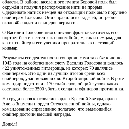
области. В районе населённого пункта Боровой полк был
окружён и получил распоряжение идти на прорыв.
Сдерживать натиск немцев на отходящий полк было поручено
снайперам Голосова. Они справились с задачей, истребив
около 40 солдат и офицеров вермахта.
О Василии Голосове много писали фронтовые газеты, его
портрет был известен как нашим бойцам, так и немцам, для
каких снайпер и его ученики превратились в настоящий
кошмар.
Результаты его деятельности говорили сами за себя: к июню
1943 года на собственном счету Василия Голосова значилось
422 уничтоженных гитлеровца, из которых 70 являлись
снайперами. Это один из лучших итогов среди всех
снайперов, участвовавших во Второй мировой войне. В роте
командир подготовил 170 снайперов, общий «улов» каких
составлял более 3500 убитых солдат и офицеров противника.
На груди героя красовались орден Красной Звезды, орден
Алого Знамени и орден Отечественной войны, однако
командование справедливо полагало, что выдающийся
снайпер достоин высшей награды.
Дошёл!