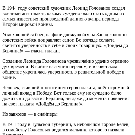
В 1944 году советский художник Леонид Голованов создал
военный агитплакат, какому суждено было стать одним из
самых известных произведений данного жанра периода
Второй мировой войны.
Усмехающийся боец на фоне движущейся на Запад колонны
советских войск поправляет сапог. Во взгляде солдата
светится уверенность в себе и своих товарищах. «Дойдём до
Берлина!» — гласит плакат.
Создание Леонида Голованова чрезвычайно удачно отразило
дух времени. В войне наступил перелом, и в советском
обществе укрепилась уверенность в решительной победе в
войне.
Человек, ставший прототипом героя плаката, внёс огромный
личный вклад в Победу. Вот только ему не суждено было
дожить ни до взятия Берлина, ни даже до момента появления
на свет плаката «Дойдём до Берлина!».
Из завхозов — в снайперы
В 1911 году в Тульской губернии, в небольшом городе Белев,
в семейству Голосовых родился мальчик, которого назвали