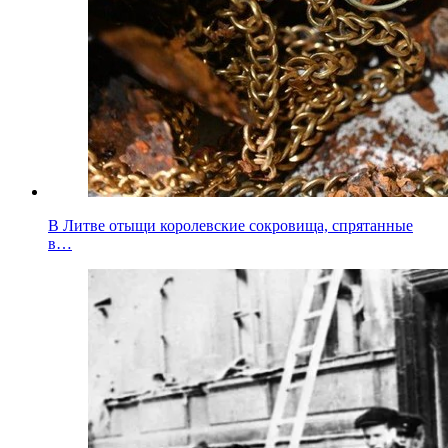
В Литве отыщи королевские сокровища, спрятанные
в…