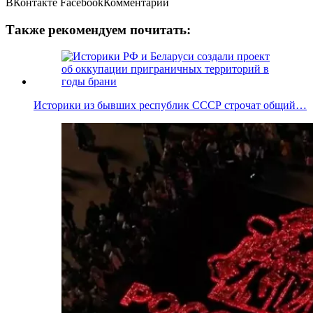
ВКонтакте
FacebookКомментарии
Также рекомендуем почитать:
Историки из бывших республик СССР строчат общий…