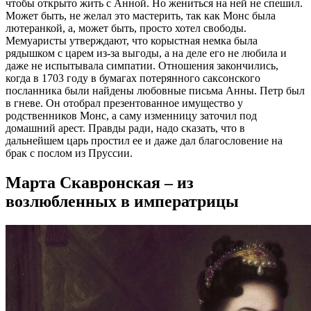
чтобы открыто жить с Анной. Но жениться на ней не спешил.
Может быть, не желал это мастерить, так как Монс была
лютеранкой, а, может быть, просто хотел свободы.
Мемуаристы утверждают, что корыстная немка была
рядышком с царем из-за выгоды, а на деле его не любила и
даже не испытывала симпатии. Отношения закончились,
когда в 1703 году в бумагах потерянного саксонского
посланника были найдены любовные письма Анны. Петр был
в гневе. Он отобрал презентованное имущество у
родственников Монс, а саму изменницу заточил под
домашний арест. Правды ради, надо сказать, что в
дальнейшем царь простил ее и даже дал благословение на
брак с послом из Пруссии.
Марта Скавронская – из
возлюбленных в императрицы