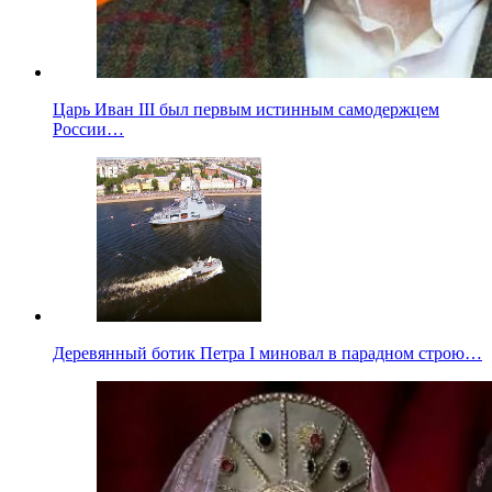
Царь Иван III был первым истинным самодержцем
России…
Деревянный ботик Петра I миновал в парадном строю…