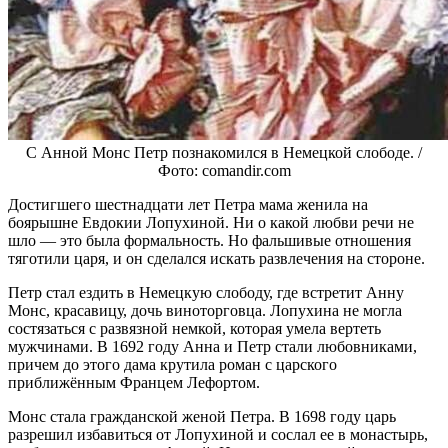
С Анной Монс Петр познакомился в Немецкой слободе. /
Фото: comandir.com
Достигшего шестнадцати лет Петра мама женила на
боярышне Евдокии Лопухиной. Ни о какой любви речи не
шло — это была формальность. Но фальшивые отношения
тяготили царя, и он сделался искать развлечения на стороне.
Петр стал ездить в Немецкую слободу, где встретит Анну
Монс, красавицу, дочь виноторговца. Лопухина не могла
состязаться с развязной немкой, которая умела вертеть
мужчинами. В 1692 году Анна и Петр стали любовниками,
причем до этого дама крутила роман с царского
приближённым Францем Лефортом.
Монс стала гражданской женой Петра. В 1698 году царь
разрешил избавиться от Лопухиной и сослал ее в монастырь,