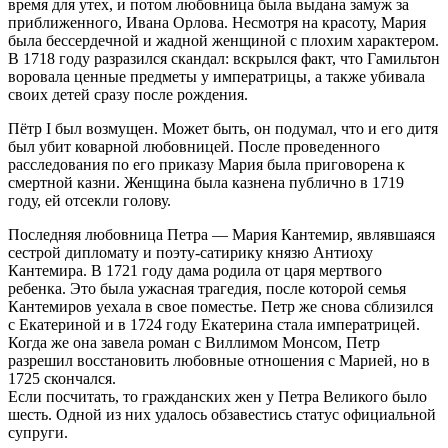
время для утех, и потом любовница была выдана замуж за
приближенного, Ивана Орлова. Несмотря на красоту, Мария
была бессердечной и жадной женщиной с плохим характером.
В 1718 году разразился скандал: вскрылся факт, что Гамильтон
воровала ценные предметы у императрицы, а также убивала
своих детей сразу после рождения.
Пётр I был возмущен. Может быть, он подумал, что и его дитя
был убит коварной любовницей. После проведенного
расследования по его приказу Мария была приговорена к
смертной казни. Женщина была казнена публично в 1719
году, ей отсекли голову.
Последняя любовница Петра — Мария Кантемир, являвшаяся
сестрой дипломату и поэту-сатирику князю Антиоху
Кантемира. В 1721 году дама родила от царя мертвого
ребенка. Это была ужасная трагедия, после которой семья
Кантемиров уехала в свое поместье. Петр же снова сблизился
с Екатериной и в 1724 году Екатерина стала императрицей.
Когда же она завела роман с Виллимом Монсом, Петр
разрешил восстановить любовные отношения с Марией, но в
1725 скончался.
Если посчитать, то гражданских жен у Петра Великого было
шесть. Одной из них удалось обзавестись статус официальной
супруги.