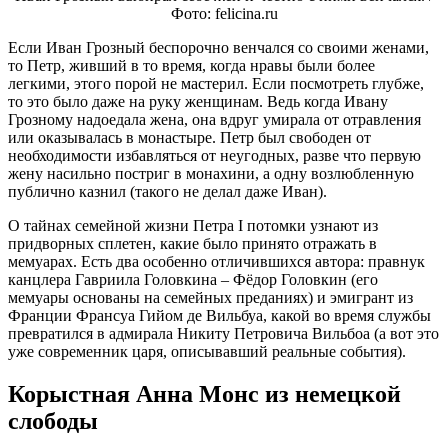
Фото: felicina.ru
Если Иван Грозный беспорочно венчался со своими женами,
то Петр, живший в то время, когда нравы были более
легкими, этого порой не мастерил. Если посмотреть глубже,
то это было даже на руку женщинам. Ведь когда Ивану
Грозному надоедала жена, она вдруг умирала от отравления
или оказывалась в монастыре. Петр был свободен от
необходимости избавляться от неугодных, разве что первую
жену насильно постриг в монахини, а одну возлюбленную
публично казнил (такого не делал даже Иван).
О тайнах семейной жизни Петра I потомки узнают из
придворных сплетен, какие было принято отражать в
мемуарах. Есть два особенно отличившихся автора: правнук
канцлера Гавриила Головкина – Фёдор Головкин (его
мемуары основаны на семейных преданиях) и эмигрант из
Франции Франсуа Гийом де Вильбуа, какой во время службы
превратился в адмирала Никиту Петровича Вильбоа (а вот это
уже современник царя, описывавший реальные события).
Корыстная Анна Монс из немецкой
слободы