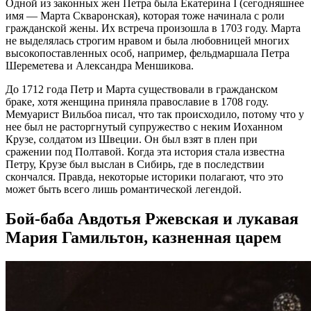
Одной из законных жен Петра была Екатерина I (сегодняшнее
имя — Марта Скваронская), которая тоже начинала с роли
гражданской жены. Их встреча произошла в 1703 году. Марта
не выделялась строгим нравом и была любовницей многих
высокопоставленных особ, например, фельдмаршала Петра
Шереметева и Александра Меншикова.
До 1712 года Петр и Марта существовали в гражданском
браке, хотя женщина приняла православие в 1708 году.
Мемуарист Вильбоа писал, что так происходило, потому что у
нее был не расторгнутый супружество с неким Иоханном
Крузе, солдатом из Швеции. Он был взят в плен при
сражении под Полтавой. Когда эта история стала известна
Петру, Крузе был выслан в Сибирь, где в последствии
скончался. Правда, некоторые историки полагают, что это
может быть всего лишь романтической легендой.
Бой-баба Авдотья Ржевская и лукавая
Мария Гамильтон, казненная царем