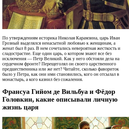
По утверждениям историка Николая Карамзина, царь Иван
Грозный выделялся ненасытной любовью к женщинам, а
женат был 8 раз. В нем сочетались невероятная жесткость и
сладострастие. Еще один царь, о котором знают все без
исключения — Петр Великий. Как у него обстояли дела на
сердечном фронте? Перещеголял он своего царственного
предшественника или же нет? Читайте, сколько фавориток
было у Петра, как они ими становились, кого он отсылал в
монастырь, а кого казнил без сожаления.
Франсуа Гийом де Вильбуа и Фёдор
Головкин, какие описывали личную
жизнь царя