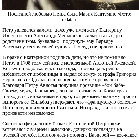
Последней любовью Петра была Мария Кантемир. /Фото:
mtdata.ru
Петр увлекался дамами, даже уже имея жену Екатерину.
Известно, что Александр Меньшиков, желая стать царю
родственником, буквально «подсунул» ему Варвару
Арсеньеву, сестру своей супруга. Но чуда не произошло.
В браке с Екатериной родились дети, но это не помешало
Петру в 1708 году сойтись с молоденькой Авдотьей Ржевской.
Встречи продолжались возле года, а потом царь решил
избавиться от любовницы и выдал её замуж за графа Григория
Чернышева. Однако отношения на этом не прервались.
Благодаря Петру Авдотья получила прозвище «бой-баба».
Своему мужу, Чернышеву, она нагло изменяла. Когда граф
приходил с сетованиями к царю, тот рекомендовал ему просто
выпороть ее. Вильбоа утверждает, что «французскую болезнь»
Петр получил именно от Ржевской. Но правда ли это, сейчас
произнести невозможно.
Состоя в официальном браке с Екатериной Петр также
встречался с Марией Гамильтон, дочерью шотландца на
русской службе. Повторилась история с Варварой — кое-какое