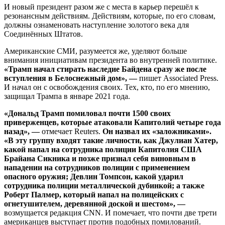
И новый президент разом же с места в карьер перешёл к
резонансным действиям. Действиям, которые, по его словам,
должны ознаменовать наступление золотого века для
Соединённых Штатов.
Американские СМИ, разумеется же, уделяют больше
внимания инициативам президента во внутренней политике.
«Трамп начал стирать наследие Байдена сразу же после
вступления в Белоснежный дом», —
пишет Associated Press.
И начал он с освобождения своих. Тех, кто, по его мнению,
защищал Трампа в январе 2021 года.
«Дональд Трамп помиловал почти 1500 своих
приверженцев, которые атаковали Капитолий четыре года
назад», —
отмечает Reuters.
Он назвал их «заложниками».
«В эту группу входят такие личности, как Джулиан Хатер,
какой напал на сотрудника полиции Капитолия США
Брайана Сикника и позже признал себя виновным в
нападении на сотрудников полиции с применением
опасного оружия; Девлин Томпсон, какой ударил
сотрудника полиции металлической дубинкой; а также
Роберт Палмер, который напал на полицейских с
огнетушителем, деревянной доской и шестом», —
возмущается редакция CNN. И помечает, что почти две трети
американцев выступает против подобных помилований.