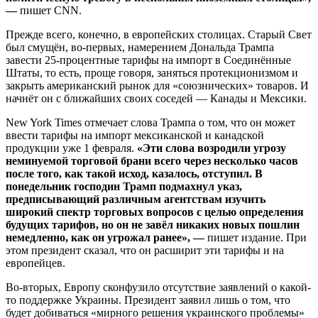
—
пишет CNN.
Прежде всего, конечно, в европейских столицах. Старый Свет
был смущён, во-первых, намерением Дональда Трампа
завести 25-процентные тарифы на импорт в Соединённые
Штаты, то есть, проще говоря, заняться протекционизмом и
закрыть американский рынок для «союзнических» товаров. И
начнёт он с ближайших своих соседей — Канады и Мексики.
New York Times отмечает слова Трампа о том, что он может
ввести тарифы на импорт мексиканской и канадской
продукции уже 1 февраля.
«Эти слова возродили угрозу
неминуемой торговой брани всего через несколько часов
после того, как такой исход, казалось, отступил. В
понедельник господин Трамп подмахнул указ,
предписывающий различным агентствам изучить
широкий спектр торговых вопросов с целью определения
будущих тарифов, но он не завёл никаких новых пошлин
немедленно, как он угрожал ранее», —
пишет издание. При
этом президент сказал, что он расширит эти тарифы и на
европейцев.
Во-вторых, Европу сконфузило отсутствие заявлений о какой-
то поддержке Украины. Президент заявил лишь о том, что
будет добиваться «мирного решения украинского проблемы»