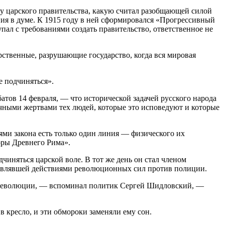
 царского правительства, какую считал разобщающей силой
ия в думе. К 1915 году в ней сформировался «Прогрессивный
пал с требованиями создать правительство, ответственное не
рственные, разрушающие государство, когда вся мировая
е подчиняться».
атов 14 февраля, — что исторической задачей русского народа
ичными жертвами тех людей, которые это исповедуют и которые
ями закона есть только один линия — физического их
поры Древнего Рима».
чиняться царской воле. В тот же день он стал членом
лавлявшей действиями революционных сил против полиции.
ни революции, — вспоминал политик Сергей Шидловский, —
 в кресло, и эти обмороки заменяли ему сон.