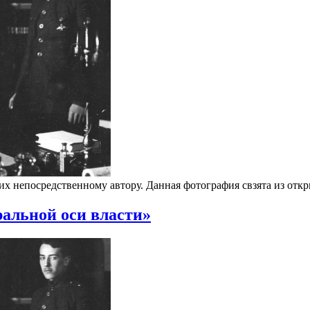
 их непосредственному автору. Данная фотография свзята из от
ральной оси власти»