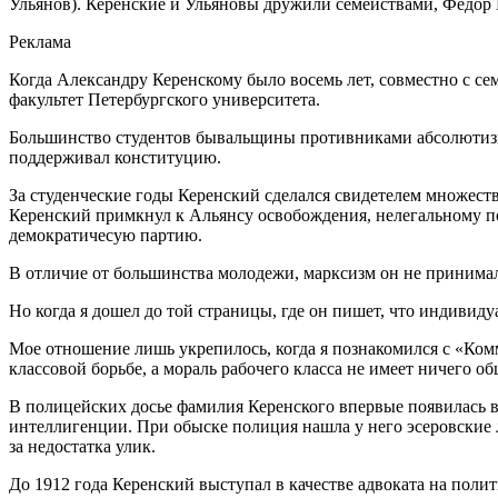
Ульянов). Керенские и Ульяновы дружили семействами, Федор 
Реклама
Когда Александру Керенскому было восемь лет, совместно с с
факультет Петербургского университета.
Большинство студентов бывальщины противниками абсолютизма:
поддерживал конституцию.
За студенческие годы Керенский сделался свидетелем множест
Керенский примкнул к Альянсу освобождения, нелегальному 
демократичесую партию.
В отличие от большинства молодежи, марксизм он не принимал
Но когда я дошел до той страницы, где он пишет, что индивидуа
Мое отношение лишь укрепилось, когда я познакомился с «Ком
классовой борьбе, а мораль рабочего класса не имеет ничего 
В полицейских досье фамилия Керенского впервые появилась в 
интеллигенции. При обыске полиция нашла у него эсеровские 
за недостатка улик.
До 1912 года Керенский выступал в качестве адвоката на полит