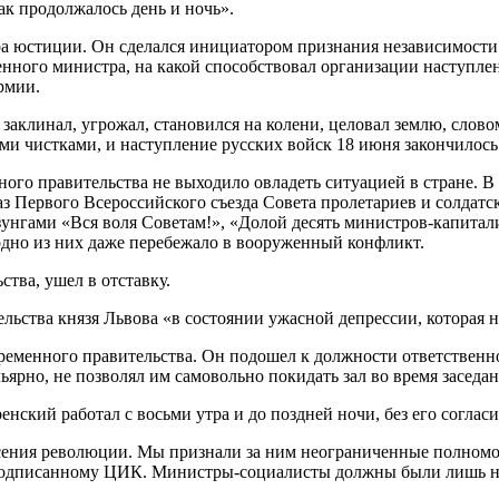
так продолжалось день и ночь».
ра юстиции. Он сделался инициатором признания независимост
енного министра, на какой способствовал организации наступле
рмии.
аклинал, угрожал, становился на колени, целовал землю, словом,
и чистками, и наступление русских войск 18 июня закончилос
ного правительства не выходило овладеть ситуацией в стране. 
з Первого Всероссийского съезда Совета пролетариев и солдатс
нгами «Вся воля Советам!», «Долой десять министров-капитали
дно из них даже перебежало в вооруженный конфликт.
тва, ушел в отставку.
ельства князя Львова «в состоянии ужасной депрессии, которая 
ременного правительства. Он подошел к должности ответственн
ьярно, не позволял им самовольно покидать зал во время заседа
нский работал с восьми утра и до поздней ночи, без его согласи
ения революции. Мы признали за ним неограниченные полномочи
 подписанному ЦИК. Министры-социалисты должны были лишь нес