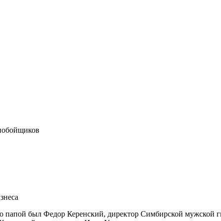
ьнобойщиков
изнеса
го папой был Федор Керенский, директор Симбирской мужской г