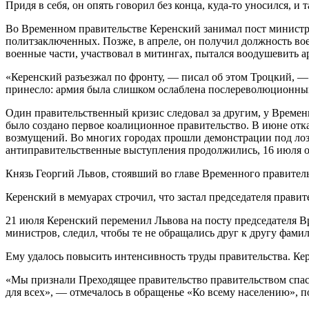
Придя в себя, он опять говорил без конца, куда-то уносился, и 
Во Временном правительстве Керенский занимал пост минист
политзаключенных. Позже, в апреле, он получил должность во
военные части, участвовал в митингах, пытался воодушевить а
«Керенский разъезжал по фронту, — писал об этом Троцкий, — з
принесло: армия была слишком ослаблена послереволюционным
Один правительственный кризис следовал за другим, у Времен
было создано первое коалиционное правительство. В июне отка
возмущений. Во многих городах прошли демонстрации под лозу
антиправительственные выступления продолжились, 16 июля о
Князь Георгий Львов, стоявший во главе Временного правительс
Керенский в мемуарах строчил, что застал председателя правит
21 июля Керенский переменил Львова на посту председателя В
министров, следил, чтобы те не обращались друг к другу фамил
Ему удалось повысить интенсивность труды правительства. Кере
«Мы признали Преходящее правительство правительством спас
для всех», — отмечалось в обращенье «Ко всему населению»,