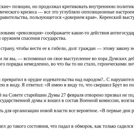
кие» позиции, но продолжал критиковать внутреннюю политику
мического кризиса — все это углубляло оппозиционные настроен
равительства, пользующегося «доверием края». Керенский высту
словами «революция» соображаете какие-то действия антигосуда
 оружием спасения государства.
страну, чтобы вести ее к гибели, долг граждан — этому закону н
и ли вы, — вспоминал он свое выступление во пора Думских деб
го порядка немедленно, во что бы то ни стало, героическими л
 превратил в орудие издевательства над народом?.. С нарушител
ею в виду. Я ответил: «Я имею в виду то, что свершил Брут во 
й на Совете старейшин Думы 27 февраля отворено призвал не под
сударственной думы и вошел в состав Военной комиссии, возг
ть для организации новой власти все вероятное. «В первые д
ел до такого состояния, что падал в обморок, как только садился