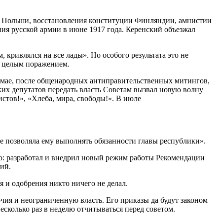
и Польши, восстановления конституции Финляндии, амнистии
ния русской армии в июне 1917 года. Керенский объезжал
 кривлялся на все лады». Но особого результата это не
ь целым поражением.
В мае, после общенародных антиправительственных митингов,
ких депутатов передать власть Советам вызвал новую волну
стов!», «Хлеба, мира, свободы!». В июле
не позволяла ему выполнять обязанности главы республики».
о: разработал и внедрил новый режим работы Рекомендации
ний.
я и одобрения никто ничего не делал.
я и неограниченную власть. Его приказы да будут законом
колько раз в неделю отчитываться перед советом.