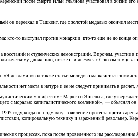
Керенский после смерти Ильи Ульянова участвовал в жизни его 
емьей он переехал в Ташкент, где с золотой медалью окончил ме
 кто-то выступал против монархии, кто-то еще не до конца оп
ва восстаний и студенческих демонстраций. Впрочем, участие в
политическому движению, позже слившемуся с Союзом земцев-к
. «Я декламировал также статьи молодого марксиста-экономист
льности нет места в натуре и ее не следует принимать в расчет, 
мунистическим манифестом» Маркса и Энгельса, где утверждает
общего с моралью капиталистического вселенной», — объяснял он 
1905 году, когда он подмахнул заявление протеста против арес
листовки, копировальную технику и заряженный револьвер. Кере
ических процессах, пока после проведенного им расследования Л