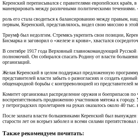
Керенский переписывался с правителями европейских краёв, в
маневрировать между различными политическими течениями. 
роль его стала сводиться к балансированию между правым, на
первым, Керенский, представлялось, видел свою миссию в это
Триумф был недолгим. Стремясь укрепить свои позиции, Керенс
Бисмарка и заговорил о «железе и крови», хвастался сосредото
В сентябре 1917 года Верховный главнокомандующий Русской 
полномочий. Он собирался спасать Родину от власти большев
организаций.
Желая Керенский в целом поддержал предложенную программу, 
представителей власти забыть о разногласиях и создать един
общенародной борьбы с контрреволюцией из представителей м
Комитет организовал распределение оружия и боеприпасов по 
воспрепятствовать продвижению участников мятежа к городу. 
у петроградских пролетариев на руках оказалось около 40 тыс
После захвата власти большевиками Керенский был вынужден э
старости лет он всерьез заболел и всеми силами препятствовал
Также рекомендуем почитать: