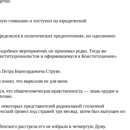
детей.
стную гимназию и поступил на юридический
ределился в политических предпочтениях, но однозначно
 подобных мероприятиях он принимал редко. Тогда же
онституционалистов и оформившемуся в Конституционно-
а Петра Бернгардовича Струве.
я понял, что марксизм не для меня.
ся, что общечеловеческая нравственность — лишь орудие в
позже.
та некоторых представителей радикальной столичной
нский провел под стражей три месяца, затем был выпущен из-
енского расстрела его не избрали в четвертую Думу.