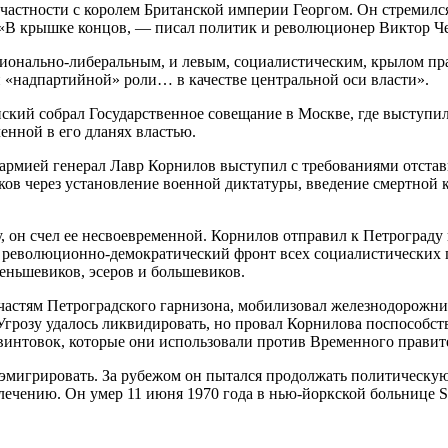
 частности с королем Британской империи Георгом. Он стремил
«В крышке концов, — писал политик и революционер Виктор Ч
ционально-либеральным, и левым, социалистическим, крылом пр
й «надпартийной» роли… в качестве центральной оси власти».
кий собрал Государственное совещание в Москве, где выступил 
ченной в его дланях властью.
армией генерал Лавр Корнилов выступил с требованиями отстав
иков через установление военной диктатуры, введение смертно
он счел ее несвоевременной. Корнилов отправил к Петрограду 
ый революционно-демократический фронт всех социалистических 
еньшевиков, эсеров и большевиков.
частям Петроградского гарнизона, мобилизовал железнодорожни
Угрозу удалось ликвидировать, но провал Корнилова поспособст
. винтовок, которые они использовали против Временного правите
мигрировать. За рубежом он пытался продолжать политическую 
 лечению. Он умер 11 июня 1970 года в нью-йоркской больнице St