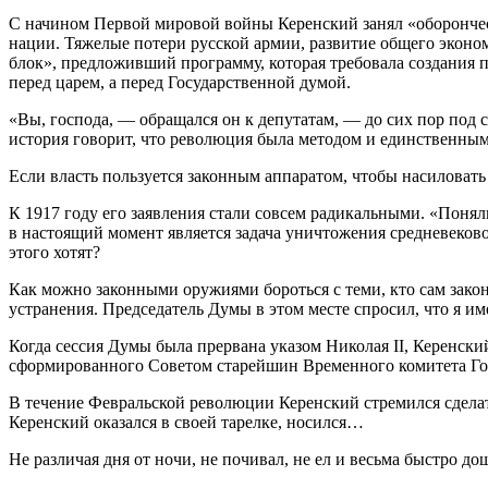
С начином Первой мировой войны Керенский занял «оборончес
нации. Тяжелые потери русской армии, развитие общего эконо
блок», предложивший программу, которая требовала создания п
перед царем, а перед Государственной думой.
«Вы, господа, — обращался он к депутатам, — до сих пор под 
история говорит, что революция была методом и единственным
Если власть пользуется законным аппаратом, чтобы насиловать 
К 1917 году его заявления стали совсем радикальными. «Понял
в настоящий момент является задача уничтожения средневеково
этого хотят?
Как можно законными оружиями бороться с теми, кто сам закон
устранения. Председатель Думы в этом месте спросил, что я им
Когда сессия Думы была прервана указом Николая II, Керенски
сформированного Советом старейшин Временного комитета Го
В течение Февральской революции Керенский стремился сдела
Керенский оказался в своей тарелке, носился…
Не различая дня от ночи, не почивал, не ел и весьма быстро дош