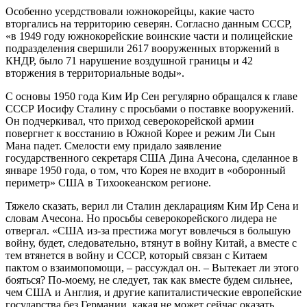
Особенно усердствовали южнокорейцы, какие часто
вторгались на территорию северян. Согласно данным СССР,
«в 1949 году южнокорейские воинские части и полицейские
подразделения свершили 2617 вооруженных вторжений в
КНДР, было 71 нарушение воздушной границы и 42
вторжения в территориальные воды».
С основы 1950 года Ким Ир Сен регулярно обращался к главе
СССР Иосифу Сталину с просьбами о поставке вооружений.
Он подчеркивал, что приход северокорейской армии
повергнет к восстанию в Южной Корее и режим Ли Сын
Мана падет. Смелости ему придало заявление
государственного секретаря США Дина Ачесона, сделанное в
январе 1950 года, о том, что Корея не входит в «оборонный
периметр» США в Тихоокеанском регионе.
Тяжело сказать, верил ли Сталин декларациям Ким Ир Сена и
словам Ачесона. Но просьбы северокорейского лидера не
отвергал. «США из-за престижа могут вовлечься в большую
войну, будет, следовательно, втянут в войну Китай, а вместе с
тем втянется в войну и СССР, который связан с Китаем
пактом о взаимопомощи, – рассуждал он. – Вытекает ли этого
бояться? По-моему, не следует, так как вместе будем сильнее,
чем США и Англия, и другие капиталистические европейские
государства без Германии, какая не может сейчас оказать