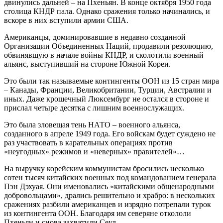
двинулись дальней – на Пхеньян. В конце октября 1950 года
столица КНДР пала. Однако сражения только начинались, и
вскоре в них вступили армии США.
Американцы, доминировавшие в недавно созданной
Организации Объединенных Наций, продавили резолюцию,
обвинявшую в начале войны КНДР, и сколотили военный
альянс, выступивший на стороне Южной Кореи.
Это были так называемые контингенты ООН из 15 стран мира
– Канады, Франции, Великобритании, Турции, Австралии и
иных. Даже крошечный Люксембург не остался в стороне и
прислал четыре десятка с лишним военнослужащих.
Это была зловещая тень НАТО – военного альянса,
созданного в апреле 1949 года. Его войскам будет суждено не
раз участвовать в карательных операциях против
«неугодных» режимов и «неверных» правителей»…
На выручку корейским коммунистам бросились несколько
сотен тысяч китайских военных под командованием генерала
Пэн Дэхуая. Они именовались «китайскими общенародными
добровольцами», дрались решительно и храбро: в нескольких
сражениях разбили американцев и изрядно потрепали турок
из контингента ООН. Благодаря им северяне откололи
Пхеньян и снова захватили Сеул…