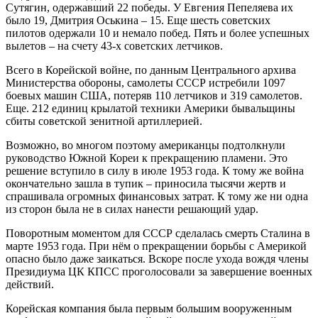
Сутягин, одержавший 22 победы. У Евгения Пепеляева их
было 19, Дмитрия Оськина – 15. Еще шесть советских
пилотов одержали 10 и немало побед. Пять и более успешных
вылетов – на счету 43-х советских летчиков.
Всего в Корейской войне, по данным Центрального архива
Министерства обороны, самолеты СССР истребили 1097
боевых машин США, потеряв 110 летчиков и 319 самолетов.
Еще. 212 единиц крылатой техники Америки бывальщины
сбиты советской зенитной артиллерией.
Возможно, во многом поэтому американцы подтолкнули
руководство Южной Кореи к прекращению пламени. Это
решение вступило в силу в июле 1953 года. К тому же война
окончательно зашла в тупик – приносила тысячи жертв и
спрашивала огромных финансовых затрат. К тому же ни одна
из сторон была не в силах нанести решающий удар.
Поворотным моментом для СССР сделалась смерть Сталина в
марте 1953 года. При нём о прекращении борьбы с Америкой
опасно было даже заикаться. Вскоре после ухода вождя члены
Президиума ЦК КПСС проголосовали за завершение военных
действий.
Корейская компания была первым большим вооруженным