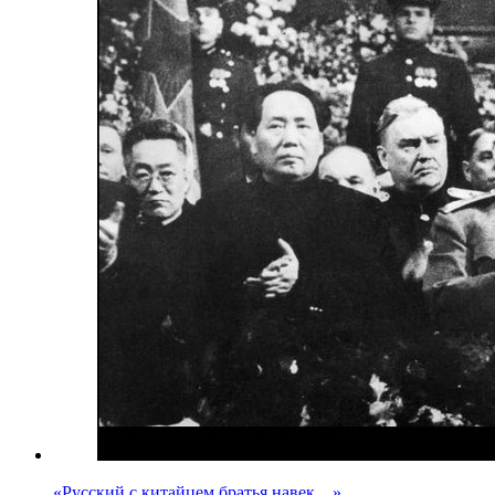
«Русский с китайцем братья навек…»