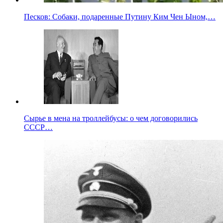
Песков: Собаки, подаренные Путину Ким Чен Ыном,…
Сырье в мена на троллейбусы: о чем договорились
СССР…