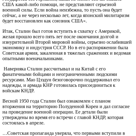
США какой-либо помощи, не представляют серьезной
военной силы. Если война неизбежна, то пусть она будет
сейчас, а не через несколько лет, когда японский милитаризм
будет восстановлен как союзник США».
Итак, Сталин был готов вступить в схватку с Америкой,
желая прошло всего пять лет после окончания долгой и
изнурительной Второй мировой войны, серьезно ослабившей
экономику и индустрия СССР. Но в его распоряжении была
Советская армия, закаленная в тяжелых сражениях и ведомая
опытными военачальниками.
Наверняка Сталин рассчитывал и на Китай с его
фанатичными бойцами и неограниченными людскими
ресурсами. Мао Цзэдун безоговорочно поддерживал его
надежды, и армада КНР готовилась присоединиться к
войскам КНДР.
Весной 1950 года Сталин был ознакомлен с планом
вторжения на территорию Полуденной Кореи и дал согласие
на проведение военной операции. Ее детали были
утверждены во время его встречи с главой КНДР, которая
состоялась в апреле.
…Советская пропаганда уверяла, что первыми вступили в