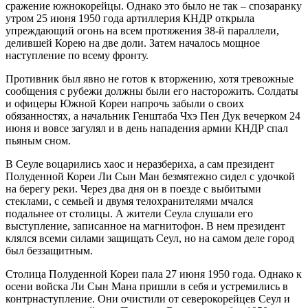
сражение южнокорейцы. Однако это было не так – спозаранку
утром 25 июня 1950 года артиллерия КНДР открыла
упреждающий огонь на всем протяжения 38-й параллели,
делившей Корею на две доли. Затем началось мощное
наступление по всему фронту.
Противник был явно не готов к вторжению, хотя тревожные
сообщения с рубежи должны были его насторожить. Солдаты
и офицеры Южной Кореи напрочь забыли о своих
обязанностях, а начальник Генштаба Чхэ Пен Дук вечерком 24
июня и вовсе загулял и в день нападения армии КНДР спал
пьяным сном.
В Сеуле воцарились хаос и неразбериха, а сам президент
Полуденной Кореи Ли Сын Ман безмятежно сидел с удочкой
на берегу реки. Через два дня он в поезде с выбитыми
стеклами, с семьей и двумя телохранителями мчался
подальнее от столицы. А жители Сеула слушали его
выступление, записанное на магнитофон. В нем президент
клялся всеми силами защищать Сеул, но на самом деле город
был беззащитным.
Столица Полуденной Кореи пала 27 июня 1950 года. Однако к
осени войска Ли Сын Мана пришли в себя и устремились в
контрнаступление. Они очистили от северокорейцев Сеул и