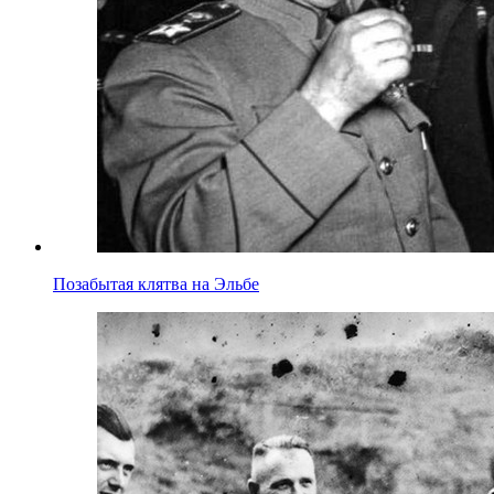
Позабытая клятва на Эльбе