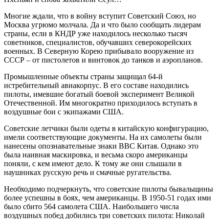
Многие ждали, что в войну вступит Советский Союз, но
Москва угрюмо молчала. Да и что было сообщать лидерам
страны, если в КНДР уже находилось несколько тысяч
советников, специалистов, обучавших северокорейских
военных. В Северную Корею прибывало вооружение из
СССР – от пистолетов и винтовок до танков и аэропланов.
Промышленные объекты страны защищал 64-й
истребительный авиакорпус. В его составе находились
пилоты, имевшие богатый боевой эксперимент Великой
Отечественной. Им многократно приходилось вступать в
воздушные бои с экипажами США.
Советские летчики были одеты в китайскую конфигурацию,
имели соответствующие документы. На их самолеты были
нанесены опознавательные знаки ВВС Китая. Однако это
была наивная маскировка, и весьма скоро американцы
поняли, с кем имеют дело. К тому же они слышали в
наушниках русскую речь и смачные ругательства.
Необходимо подчеркнуть, что советские пилоты бывальщины
более успешны в боях, чем американцы. В 1950-51 годах ими
было сбито 564 самолета США. Наибольшего числа
воздушных побед добились три советских пилота: Николай