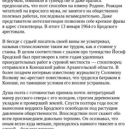
недоучкой, обвиняли в тунеядстве и даже брались
предполагать, что поэт способен на измену Родине. Реакция
читателей на взрослого мужа, не занятого на общественно
полезных работах, последовала незамедлительно. Даже
представители интеллигенции позволяли себе крепкие фразы
в адрес стихотворца. В итоге 13 января 1964-го Бродского
арестовали.
В беседе с судьей писатель своей вины не усматривал,
называя стихосложение таким же трудом, как и стояние у
станка. В целом соответствии с указом про тунеядство Йосиф
Бродский был приговорен к пяти годам удаленных
принудительных работ в суровой местности — стихотворец
отправился в Коношский район Архангельской области. В
более позднем интервью известному журналисту Соломону
Волкову экс-арестант повествовал, что трудился батраком в
Коноше, но тамошние условия его вполне устраивали.
Душа поэта с готовностью приняла почти литературный
манер русского севера с его холодом, строгим деревенским
укладом и промерзшей землей. Спустя полтора года после
вынесения вердикта Бродского освободили под растущим
давлением общественности. Впоследствии поэт скажет обо
всем произошедшем довольно терпимо. Он осознавал, что
иным везло куда меньше, приходилось намного тяжелее и его
случай – большое везение.