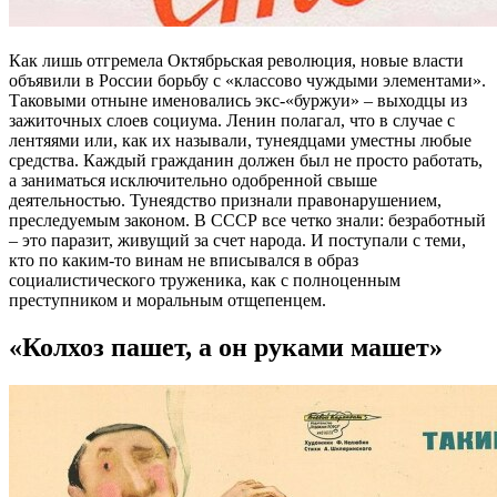
Как лишь отгремела Октябрьская революция, новые власти
объявили в России борьбу с «классово чуждыми элементами».
Таковыми отныне именовались экс-«буржуи» – выходцы из
зажиточных слоев социума. Ленин полагал, что в случае с
лентяями или, как их называли, тунеядцами уместны любые
средства. Каждый гражданин должен был не просто работать,
а заниматься исключительно одобренной свыше
деятельностью. Тунеядство признали правонарушением,
преследуемым законом. В СССР все четко знали: безработный
– это паразит, живущий за счет народа. И поступали с теми,
кто по каким-то винам не вписывался в образ
социалистического труженика, как с полноценным
преступником и моральным отщепенцем.
«Колхоз пашет, а он руками машет»