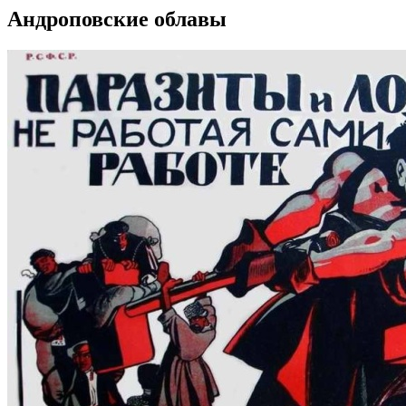
Андроповские облавы