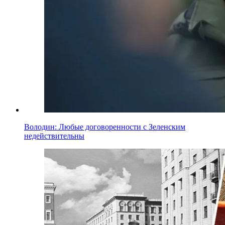
Володин: Любые договоренности с Зеленским
недействительны