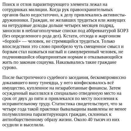
Поиск и отлов паразитирующего элемента лежал на
сотрудниках милиции. Когда рук правоохранительных
органов было недостаточно, к делу привлекались активисты-
дружинники. Граждан, не желавших трудиться или живущих
на нетрудовые доходы дольше четырех месяцев подряд,
заносили в неблагополучные списки под аббревиатурой БОРЗ
(без определенного рода дел). Кстати, отсюда и жаргонизм
«борзой» — человек, не стремящийся трудиться. Только
впоследствии это слово приобрело чуть смещенное смысл и
борзым стал назваться наглый и самоуверенный человек, не
подчинявшийся общепринятым нормам и отказывающийся
жить по законам социума. Наказывались такие граждане
сурово.
После быстротечного судебного заседания, бескомпромиссно
доказавшего вину тунеядца, у него конфисковалось всё
имущество, купленное на незаработанные финансы. Затем
осужденный выселялся в специально отведенную место на
срок от двух до пяти и привлекался по месту поселения к
исправительному труду. Статистика свидетельствует, что за
четыре года такой практики бывальщины выявлены не менее
полумиллиона паразитирующих граждан, склонных к
антиобщественному образу жизни. Около 40 тысяч из них
осудили и выселили.