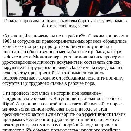
Граждан призывали помогать волям бороться с тунеядцами. /
Фото: steemitimages.com
«Здравствуйте, почему вы не на работе?». С таким вопросом в
1983-м сотрудники правоохранительных органов обращались
ко всякому попросту прогуливающемуся по улице или
посетителю общественного места (кинотеатр, баня, кафе) в
рабочее время. Милиционеры уполномочивались проверять
удостоверяющие личность документы и составлять списки
нарушителей трудового порядка. Далее имена передавались
руководству предприятий, за которыми числились
подозрительные граждане с требованием пояснить причину
отсутствия у трудового станка в рабочее пора.
Эти процессы остались в истории под названием
«андроповские облавы». Вступивший в должность генсека
Юрий Андропов, экс-кэгэбист с железной хваткой, с порога
занялся устранением избалованности народа за этап
брежневского застоя. Если говорить об эффективности таких
программ ужесточения трудовой дисциплины, то вместе с
некоторыми другими мерами подобный подход привел к
приросту в 6% объемов производства народного хозяйства.