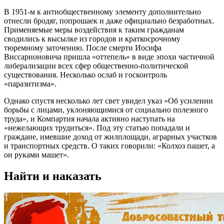
В 1951-м к антиобщественному элементу дополнительно
отнесли бродяг, попрошаек и даже официально безработных.
Применяемые меры воздействия к таким гражданам
сводились к высылке из городов и краткосрочному
тюремному заточению. После смерти Иосифа
Виссарионовича пришла «оттепель» в виде эпохи частичной
либерализации всех сфер общественно-политической
существования. Несколько ослаб и госконтроль
«паразитизма».
Однако спустя несколько лет свет увидел указ «Об усилении
борьбы с лицами, уклоняющимися от социально полезного
труда», и Компартия начала активно наступать на
«нежелающих трудиться». Под эту статью попадали и
граждане, имевшие доход от жилплощади, аграрных участков
и транспортных средств. О таких говорили: «Колхоз пашет, а
он руками машет».
Найти и наказать