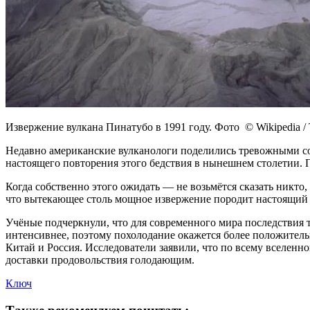
Извержение вулкана Пинатубо в 1991 году. Фото © Wikipedia / T. 
Недавно американские вулканологи поделились тревожными соо
настоящего повторения этого бедствия в нынешнем столетии. По
Когда собственно этого ожидать — не возьмётся сказать никто
что вытекающее столь мощное извержение породит настоящий 
Учёные подчеркнули, что для современного мира последствия т
интенсивнее, поэтому похолодание окажется более положитель
Китай и Россия. Исследователи заявили, что по всему вселенн
доставки продовольствия голодающим.
Ключ