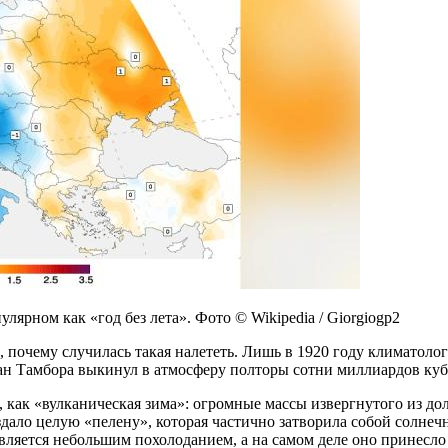
лярном как «год без лета». Фото © Wikipedia / Giorgiogp2
, почему случилась такая налететь. Лишь в 1920 году климатоло
ан Тамбора выкинул в атмосферу полторы сотни миллиардов куб
, как «вулканическая зима»: огромные массы извергнутого из д
создало целую «пелену», которая частично затворила собой солн
авляется небольшим похолоданием, а на самом деле оно принесло