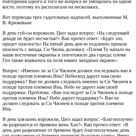
повторения одного и того же вопроса не умещались на одной
кости, поэтому их располагали на нескольких.
Вот переводы трех гадательных надписей, выполненные М.
В. Крюковым:
В день гуй-сы ворожили, Цюэ задал вопрос: «На следующей
декаде не будет несчастья?» Ван прочел ответ: «Будет зло,
придет опасность» На пятый день дин-ю подлинно пришла
опасность с запада. Си Чжэнь доложил: «Племя Ту напало на
наши восточные окраины и уничтожило два города; племя
Гун также ворвалось на поля наших западных окраин».
Вопрос: «Именно ли за Си Чжэнем должен последовать ван в
походе против племени Инь? Небосвод дарует нам свою
поддержку? Ван не должен следовать именно за Си Чжэнем в
походе против племени Инь, Небо не дарует нам своей
поддержки. Проблема: «Ван последует за Си Чжэнем в походе
против племени Инь? Небо дарует поддержку?» Ван не
должен следовать за Си Чжэнем в походе против племени
Инь.
В день цзя-шэнь ворожили, Цюэ задал вопрос: «Благополучно
ли разрешится от бремени жена Хао?» Ван прочел ответ: «В
день дин разрешение от бремени будет благополучным; день
гэн позволение от бремени принесет большую удачу». Через