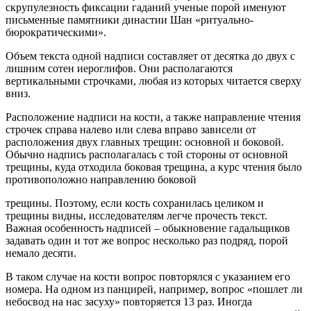
скрупулезность фиксации гаданий ученые порой именуют
письменные памятники династии Шан «ритуально-
бюрократическими».
Объем текста одной надписи составляет от десятка до двух с
лишним сотен иероглифов. Они располагаются
вертикальными строчками, любая из которых читается сверху
вниз.
Расположение надписи на кости, а также направление чтения
строчек справа налево или слева вправо зависели от
расположения двух главных трещин: основной и боковой.
Обычно надпись располагалась с той стороны от основной
трещины, куда отходила боковая трещина, а курс чтения было
противоположно направлению боковой
трещины. Поэтому, если кость сохранилась целиком и
трещины видны, исследователям легче прочесть текст.
Важная особенность надписей – обыкновение гадальщиков
задавать один и тот же вопрос несколько раз подряд, порой
немало десяти.
В таком случае на кости вопрос повторялся с указанием его
номера. На одном из панцирей, например, вопрос «пошлет ли
небосвод на нас засуху» повторяется 13 раз. Иногда