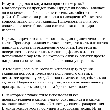
Кому из предков и когда надо принести жертвы?
Благополучно ли пройдет ночь? Придут ли послы? Начинать
ли в определенный день такие-то сельскохозяйственные
работы? Приведет ли разлив реки к наводнению? – все эти
вопросы задаются при гаданиях. Использовали для этого
лопаточные кости быков или оленей, а также панцири
черепах.
Изредка встречаются использованные для гадания человечьи
кости. Процедура гадания состояла в том, что кость или щиток
панциря прожигали раскаленным острием. При этом на
поверхности кости являлись трещины, форму которых
истолковывал гадатель. В некоторых случаях лопатку просто
нагревали на огне, пока на ней не возникнут трещины.
Затем писец ровно на кости фиксировал дату гадания,
заданный вопрос и толкование полученного ответа, а
некоторое время спустя добавляли пометку о том, сбылось ли
гадание. Надписи строчили тушью, а затем по написанному
процарапывались заостренным бронзовым стилом.
В некоторых случаях стило использовали без
предварительной надписи тушью, сохранились и надписи,
выполненные лишь тушью без последующего гравирования.
В конце концов кость поступала в дворцовый архив. Из-за