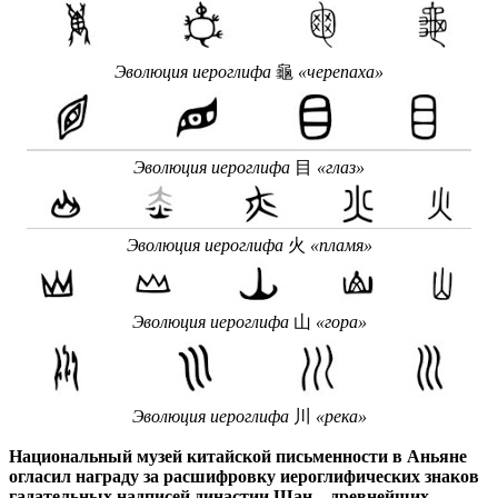
Эволюция иероглифа
龜
«черепаха»
Эволюция иероглифа
目
«глаз»
Эволюция иероглифа
火
«пламя»
Эволюция иероглифа
山
«гора»
Эволюция иероглифа
川
«река»
Национальный музей китайской письменности в Аньяне
огласил награду за расшифровку иероглифических знаков
гадательных надписей династии Шан – древнейших