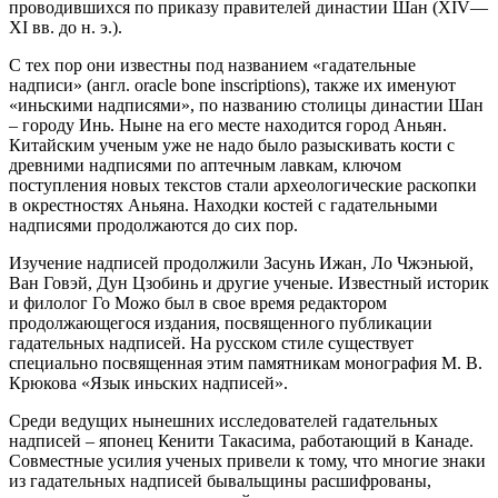
проводившихся по приказу правителей династии Шан (XIV—
XI вв. до н. э.).
С тех пор они известны под названием «гадательные
надписи» (англ. oracle bone inscriptions), также их именуют
«иньскими надписями», по названию столицы династии Шан
– городу Инь. Ныне на его месте находится город Аньян.
Китайским ученым уже не надо было разыскивать кости с
древними надписями по аптечным лавкам, ключом
поступления новых текстов стали археологические раскопки
в окрестностях Аньяна. Находки костей с гадательными
надписями продолжаются до сих пор.
Изучение надписей продолжили Засунь Ижан, Ло Чжэньюй,
Ван Говэй, Дун Цзобинь и другие ученые. Известный историк
и филолог Го Можо был в свое время редактором
продолжающегося издания, посвященного публикации
гадательных надписей. На русском стиле существует
специально посвященная этим памятникам монография М. В.
Крюкова «Язык иньских надписей».
Среди ведущих нынешних исследователей гадательных
надписей – японец Кенити Такасима, работающий в Канаде.
Совместные усилия ученых привели к тому, что многие знаки
из гадательных надписей бывальщины расшифрованы,