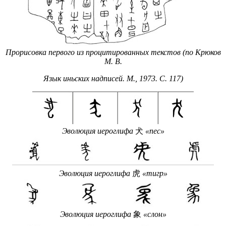
Прорисовка первого из процитированных текстов (по Крюков
М. В.
Язык иньских надписей. М., 1973. С.
117)
Эволюция иероглифа
犬
«пес»
Эволюция иероглифа
虎
«тигр»
Эволюция иероглифа
象
«слон»