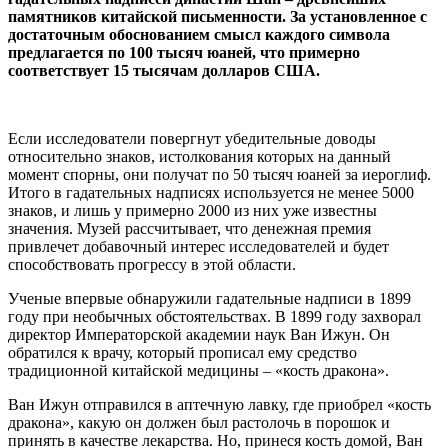
памятников китайской письменности. За установленное с
достаточным обоснованием смысл каждого символа
предлагается по 100 тысяч юаней, что примерно
соответствует 15 тысячам долларов США.
Если исследователи повергнут убедительные доводы
относительно знаков, истолкования которых на данный
момент спорны, они получат по 50 тысяч юаней за иероглиф.
Итого в гадательных надписях используется не менее 5000
знаков, и лишь у примерно 2000 из них уже известны
значения. Музей рассчитывает, что денежная премия
привлечет добавочный интерес исследователей и будет
способствовать прогрессу в этой области.
Ученые впервые обнаружили гадательные надписи в 1899
году при необычных обстоятельствах. В 1899 году захворал
директор Императорской академии наук Ван Ижун. Он
обратился к врачу, который прописал ему средство
традиционной китайской медицины – «кость дракона».
Ван Ижун отправился в аптечную лавку, где приобрел «кость
дракона», какую он должен был растолочь в порошок и
принять в качестве лекарства. Но, принеся кость домой, Ван