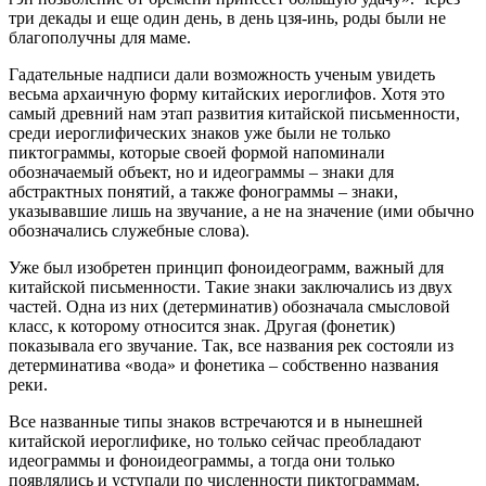
три декады и еще один день, в день цзя-инь, роды были не
благополучны для маме.
Гадательные надписи дали возможность ученым увидеть
весьма архаичную форму китайских иероглифов. Хотя это
самый древний нам этап развития китайской письменности,
среди иероглифических знаков уже были не только
пиктограммы, которые своей формой напоминали
обозначаемый объект, но и идеограммы – знаки для
абстрактных понятий, а также фонограммы – знаки,
указывавшие лишь на звучание, а не на значение (ими обычно
обозначались служебные слова).
Уже был изобретен принцип фоноидеограмм, важный для
китайской письменности. Такие знаки заключались из двух
частей. Одна из них (детерминатив) обозначала смысловой
класс, к которому относится знак. Другая (фонетик)
показывала его звучание. Так, все названия рек состояли из
детерминатива «вода» и фонетика – собственно названия
реки.
Все названные типы знаков встречаются и в нынешней
китайской иероглифике, но только сейчас преобладают
идеограммы и фоноидеограммы, а тогда они только
появлялись и уступали по численности пиктограммам.