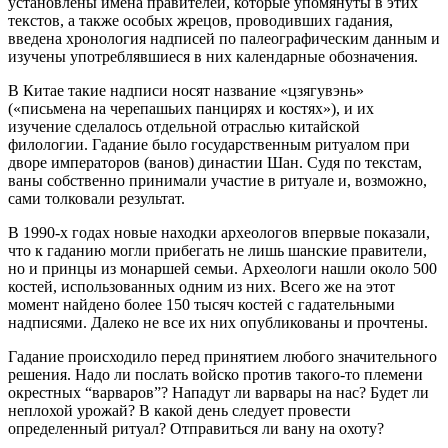
установлены имена правителей, которые упомянуты в этих
текстов, а также особых жрецов, проводивших гадания,
введена хронология надписей по палеографическим данным и
изучены употреблявшиеся в них календарные обозначения.
В Китае такие надписи носят название «цзягувэнь»
(«письмена на черепашьих панцирях и костях»), и их
изучение сделалось отдельной отраслью китайской
филологии. Гадание было государственным ритуалом при
дворе императоров (ванов) династии Шан. Судя по текстам,
ваны собственно принимали участие в ритуале и, возможно,
сами толковали результат.
В 1990-х годах новые находки археологов впервые показали,
что к гаданию могли прибегать не лишь шанские правители,
но и принцы из монаршей семьи. Археологи нашли около 500
костей, использованных одним из них. Всего же на этот
момент найдено более 150 тысяч костей с гадательными
надписями. Далеко не все их них опубликованы и прочтены.
Гадание происходило перед принятием любого значительного
решения. Надо ли послать войско против такого-то племени
окрестных “варваров”? Нападут ли варвары на нас? Будет ли
неплохой урожай? В какой день следует провести
определенный ритуал? Отправиться ли вану на охоту?