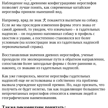
Наблюдение над древними конфигурациями иероглифов
позволяет лучше понять, как современные китайские
иероглифы приняли нынешний вид.
Например, вряд ли знак 犬 покажется вылитым на собаку.
Если же мы проследим изменения формы этого знака от
самой древней, то увидим, что изначально – в гадательных
надписях – он подлинно напоминал собаку в профиль с
хвостом и ушами, а постепенно становился все более
условным (на иллюстрации знак из гадательных надписей
первоначальный справа).
Восстанавливая значения древних иероглифов, ученые
проходили эти эволюционные пути в обратном направлении,
сопоставляя более запоздалые формы с более ранними и,
наконец, со знаками из гадательных надписей.
Как уже говорилось, многие иероглифы гадательных
надписей еще не истолкованы и собственно эта проблема
вызвала учреждение крупной премии. Но, надо признать, что
получить ее будет нелегко, так как подавляющее большинство
непрочитанных иероглифов относятся к именам людей и
географическим наименованиям.
Также рекомендуем почитать: