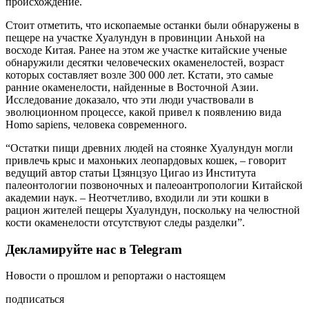
происхождение.
Стоит отметить, что ископаемые останки были обнаружены в
пещере на участке Хуалундун в провинции Аньхой на
восходе Китая. Ранее на этом же участке китайские ученые
обнаружили десятки человеческих окаменелостей, возраст
которых составляет возле 300 000 лет. Кстати, это самые
ранние окаменелости, найденные в Восточной Азии.
Исследование доказало, что эти люди участвовали в
эволюционном процессе, какой привел к появлению вида
Homo sapiens, человека современного.
“Остатки пищи древних людей на стоянке Хуалундун могли
привлечь крыс и махоньких леопардовых кошек, – говорит
ведущий автор статьи Цзянцзуо Цигао из Института
палеонтологии позвоночных и палеоантропологии Китайской
академии наук. – Неотчетливо, входили ли эти кошки в
рацион жителей пещеры Хуалундун, поскольку на челюстной
кости окаменелости отсутствуют следы разделки”.
Декламируйте нас в Telegram
Новости о прошлом и репортажи о настоящем
подписаться