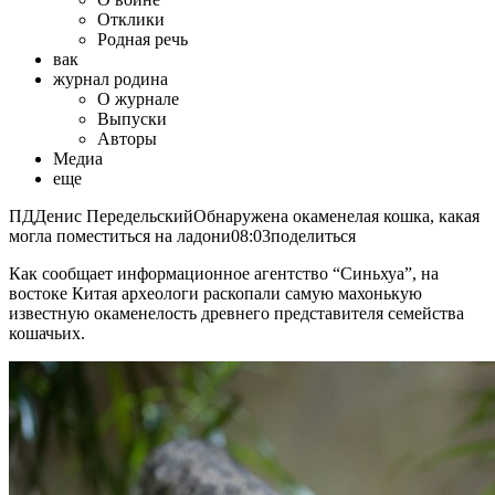
Отклики
Родная речь
вак
журнал родина
О журнале
Выпуски
Авторы
Mедиа
еще
ПДДенис ПередельскийОбнаружена окаменелая кошка, какая
могла поместиться на ладони08:03поделиться
Как сообщает информационное агентство “Синьхуа”, на
востоке Китая археологи раскопали самую махонькую
известную окаменелость древнего представителя семейства
кошачьих.