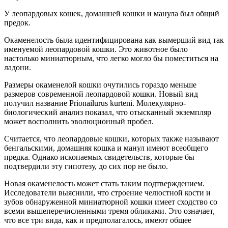
У леопардовых кошек, домашней кошки и манула был общий
предок.
Окаменелость была идентифицирована как вымерший вид так
именуемой леопардовой кошки. Это животное было
настолько миниатюрным, что легко могло бы поместиться на
ладони.
Размеры окаменелой кошки очутились гораздо меньше
размеров современной леопардовой кошки. Новый вид
получил название Prionailurus kurteni. Молекулярно-
биологический анализ показал, что отысканный экземпляр
может восполнить эволюционный пробел.
Считается, что леопардовые кошки, которых также называют
бенгальскими, домашняя кошка и манул имеют всеобщего
предка. Однако ископаемых свидетельств, которые бы
подтвердили эту гипотезу, до сих пор не было.
Новая окаменелость может стать таким подтверждением.
Исследователи выяснили, что строение челюстной кости и
зубов обнаруженной миниатюрной кошки имеет сходство со
всеми вышеперечисленными тремя обликами. Это означает,
что все три вида, как и предполагалось, имеют общее