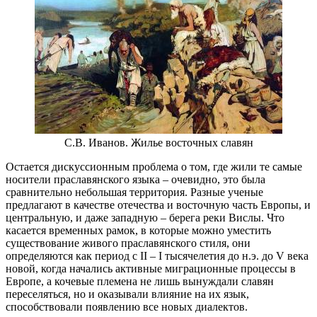
С.В. Иванов. Жилье восточных славян
Остается дискуссионным проблема о том, где жили те самые
носители праславянского языка – очевидно, это была
сравнительно небольшая территория. Разные ученые
предлагают в качестве отечества и восточную часть Европы, и
центральную, и даже западную – берега реки Вислы. Что
касается временных рамок, в которые можно уместить
существование живого праславянского стиля, они
определяются как период с II – I тысячелетия до н.э. до V века
новой, когда начались активные миграционные процессы в
Европе, а кочевые племена не лишь вынуждали славян
переселяться, но и оказывали влияние на их язык,
способствовали появлению все новых диалектов.