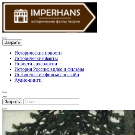
Закрыть
Исторические новости
Исторические факты
Новости археологии
История России: видео и фильмы
Исторические фильмы он-лайн
Аудио-книги
Закрыть