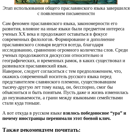
Этап использования общего праславянского языка завершился
с появлением письменности
Сам феномен праславянского языка, закономерности его
развития, влияние на иные языки были предметом интереса
ученых XX века и продолжают оставаться в фокусе
современных филологов. Формирование и дополнение
праславянского словаря ведется всегда, благодаря
исследованию, сравнению огромного количества слов. Среди
ученых продолжаются дискуссии относительно и
географических, и временных рамок, в каких существовал и
развивался праславянский язык.
Наверное, следует согласиться с тем предположением, что,
окажись современный носитель русского языка перед
представителем славянского племени, существовавшим
тысячу-другую лет тому назад, он, бесспорно, смог бы
объясниться и быть понятым. Пусть даже и жизнь изменилась
до неузнаваемости, а грани между языковыми семействами
стали куда тоньше.
А вот откуда в русском языке
взялось победоносное “ура” и
почему иностранцы перенимали этот боевой клич.
Также рекомендуем почитать: