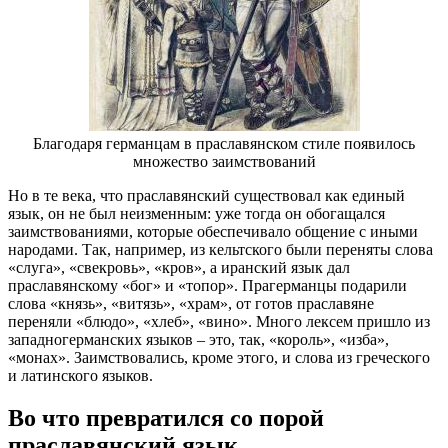
Благодаря германцам в праславянском стиле появилось
множество заимствований
Но в те века, что праславянский существовал как единый
язык, он не был неизменным: уже тогда он обогащался
заимствованиями, которые обеспечивало общение с иными
народами. Так, например, из кельтского были переняты слова
«слуга», «свекровь», «кров», а иранский язык дал
праславянскому «бог» и «топор». Прагерманцы подарили
слова «князь», «витязь», «храм», от готов праславяне
переняли «блюдо», «хлеб», «вино». Много лексем пришло из
западногерманских языков – это, так, «король», «изба»,
«монах». Заимствовались, кроме этого, и слова из греческого
и латинского языков.
Во что превратился со порой
праславянский язык