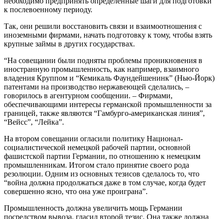
необходимо предпринять определенные шаги для подготовки
к послевоенному периоду.
Так, они решили восстановить связи и взаимоотношения с
иноземными фирмами, начать подготовку к тому, чтобы взять
крупные займы в других государствах.
“На совещании были подняты проблемы проникновения в
иностранную промышленность, как например, взаимного
владения Круппом и “Кемикаль Фаундейшенинк” (Нью-Йорк)
патентами на производство нержавеющей сделались, –
говорилось в агентурном сообщении. – Фирмами,
обеспечивающими интересы германской промышленности за
границей, также являются “Гамбурго-американская линия”,
“Вейсс”, “Лейка”.
На втором совещании огласили политику Национал-
социалистической немецкой рабочей партии, основной
фашистской партии Германии, по отношению к немецким
промышленникам. Итогом стало принятие своего рода
резолюции. Одним из основных тезисов сделалось то, что
“война должна продолжаться даже в том случае, когда будет
совершенно ясно, что она уже проиграна”.
Промышленность должна увеличить мощь Германии
посредством вывоза, гласил второй тезис. Она также должна