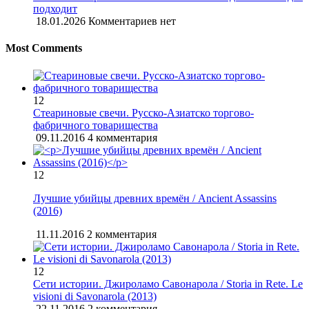
подходит
18.01.2026
Комментариев нет
Most Comments
12
Стеариновые свечи. Русско-Азиатско торгово-
фабричного товарищества
09.11.2016
4 комментария
12
Лучшие убийцы древних времён / Ancient Assassins
(2016)
11.11.2016
2 комментария
12
Сети истории. Джироламо Савонарола / Storia in Rete. Le
visioni di Savonarola (2013)
22.11.2016
2 комментария