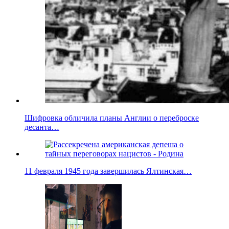
Шифровка обличила планы Англии о переброске
десанта…
11 февраля 1945 года завершилась Ялтинская…