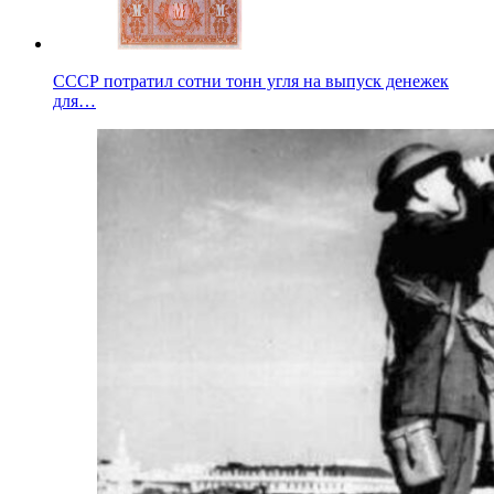
СССР потратил сотни тонн угля на выпуск денежек
для…