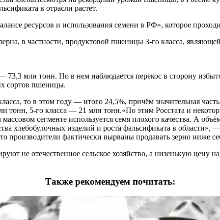
льсификата в отрасли растет.
алансе ресурсов и использования семени в РФ», которое проход
ерна, в частности, продуктовой пшеницы 3-го класса, являюще
73,3 млн тонн. Но в нем наблюдается перекос в сторону избыт
ых сортов пшеницы.
ласса, то в этом году — итого 24,5%, причём значительная част
млн тонн, 5-го класса — 21 млн тонн.«По этим Росстата и некот
ом массовом сегменте используется семя плохого качества. А об
ства хлебобулочных изделий и роста фальсификата в области», 
что производители фактически вырваны продавать зерно ниже се
руют не отечественное сельское хозяйство, а низенькую цену на
Также рекомендуем почитать: