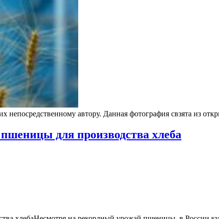
 их непосредственному автору. Данная фотография свзята из от
 пшеницы для производства хлеба
ства хлебаНесмотря на рекордный урожай пшеницы, в России к