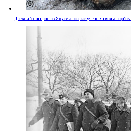
Древний носорог из Якутии потряс ученых своим горбо