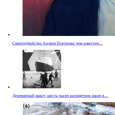
Смертоубийство Андрея Портнова: чем известен…
Деревянный макет, шесть тысяч километров швов и…