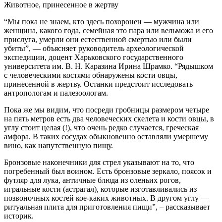
Животное, принесенное в жертву
“Мы пока не знаем, кто здесь похоронен — мужчина или
женщина, какого года, семейная это пара или вельможа и его
прислуга, умерли они естественной смертью или были
убиты”, — объясняет руководитель археологической
экспедиции, доцент Харьковского государственного
университета им. В. Н. Каразина Ирина Шрамко. “Рядышком
с человеческими костями обнаружены кости овцы,
принесенной в жертву. Останки предстоит исследовать
антропологам и палезоологам.
Пока же мы видим, что посреди гробницы размером четыре
на пять метров есть два человеческих скелета и кости овцы, в
углу стоит целая (!), что очень редко случается, греческая
амфора. В таких сосудах обыкновенно оставляли умершему
вино, как напутственную пищу.
Бронзовые наконечники для стрел указывают на то, что
погребенный был воином. Есть бронзовые зеркало, поясок и
футляр для лука, античные блюда из оленьих рогов,
игральные кости (астрагал), которые изготавливались из
позвоночных костей кое-каких животных. В другом углу —
ритуальная плита для приготовления пищи”, – рассказывает
историк.