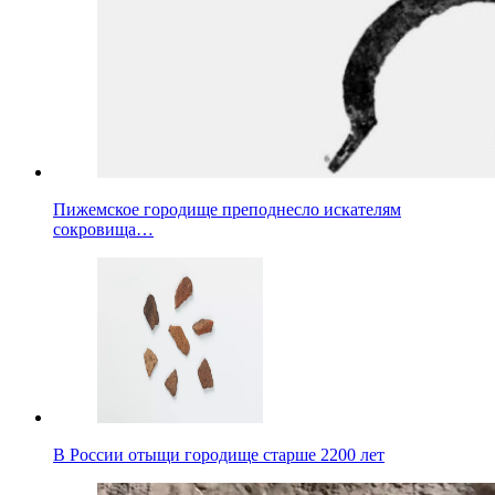
Пижемское городище преподнесло искателям
сокровища…
В России отыщи городище старше 2200 лет