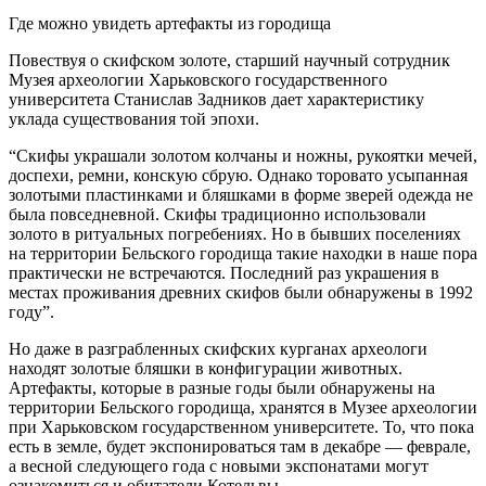
Где можно увидеть артефакты из городища
Повествуя о скифском золоте, старший научный сотрудник
Музея археологии Харьковского государственного
университета Станислав Задников дает характеристику
уклада существования той эпохи.
“Скифы украшали золотом колчаны и ножны, рукоятки мечей,
доспехи, ремни, конскую сбрую. Однако торовато усыпанная
золотыми пластинками и бляшками в форме зверей одежда не
была повседневной. Скифы традиционно использовали
золото в ритуальных погребениях. Но в бывших поселениях
на территории Бельского городища такие находки в наше пора
практически не встречаются. Последний раз украшения в
местах проживания древних скифов были обнаружены в 1992
году”.
Но даже в разграбленных скифских курганах археологи
находят золотые бляшки в конфигурации животных.
Артефакты, которые в разные годы были обнаружены на
территории Бельского городища, хранятся в Музее археологии
при Харьковском государственном университете. То, что пока
есть в земле, будет экспонироваться там в декабре — феврале,
а весной следующего года с новыми экспонатами могут
ознакомиться и обитатели Котельвы.