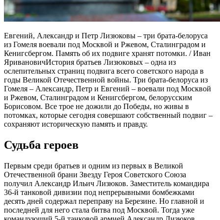
Евгений, Александр и Петр Лизюковы – три брата-белоруса
из Гомеля воевали под Москвой и Ржевом, Сталинградом и
Кенигсбергом. Память об их подвиге хранят потомки. / Иван
ЯривановичИстория братьев Лизюковых – одна из
ослепительных страниц подвига всего советского народа в
годы Великой Отечественной войны. Три брата-белоруса из
Гомеля – Александр, Петр и Евгений – воевали под Москвой
и Ржевом, Сталинградом и Кенигсбергом, белорусским
Борисовом. Все трое не дожили до Победы, но живы в
потомках, которые сегодня совершают собственный подвиг –
сохраняют историческую память и правду.
Судьба героев
Первым среди братьев и одним из первых в Великой
Отечественной брани Звезду Героя Советского Союза
получил Александр Ильич Лизюков. Заместитель командира
36-й танковой дивизии под непрерывными бомбежками
десять дней содержал переправу на Березине. Но главной и
последней для него стала битва под Москвой. Тогда уже
командующий 5-й танковой армией Александр Лизюков