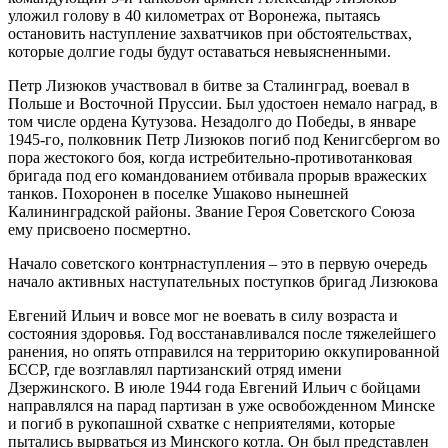
уложил голову в 40 километрах от Воронежа, пытаясь
остановить наступление захватчиков при обстоятельствах,
которые долгие годы будут оставаться невыясненными.
Петр Лизюков участвовал в битве за Сталинград, воевал в
Польше и Восточной Пруссии. Был удостоен немало наград, в
том числе ордена Кутузова. Незадолго до Победы, в январе
1945-го, полковник Петр Лизюков погиб под Кенигсбергом во
пора жестокого боя, когда истребительно-противотанковая
бригада под его командованием отбивала прорыв вражеских
танков. Похоронен в поселке Ушаково нынешней
Калининградской районы. Звание Героя Советского Союза
ему присвоено посмертно.
Начало советского контрнаступления – это в первую очередь
начало активных наступательных поступков бригад Лизюкова
Евгений Ильич и вовсе мог не воевать в силу возраста и
состояния здоровья. Год восстанавливался после тяжелейшего
ранения, но опять отправился на территорию оккупированной
БССР, где возглавлял партизанский отряд имени
Дзержинского. В июле 1944 года Евгений Ильич с бойцами
направлялся на парад партизан в уже освобожденном Минске
и погиб в рукопашной схватке с неприятелями, которые
пытались вырваться из Минского котла. Он был представлен