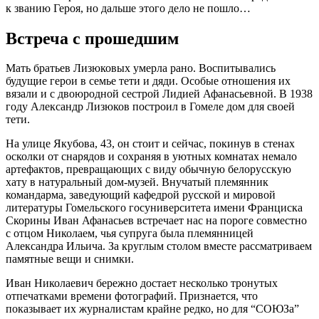
к званию Героя, но дальше этого дело не пошло…
Встреча с прошедшим
Мать братьев Лизюковых умерла рано. Воспитывались
будущие герои в семье тети и дяди. Особые отношения их
вязали и с двоюродной сестрой Лидией Афанасьевной. В 1938
году Александр Лизюков построил в Гомеле дом для своей
тети.
На улице Якубова, 43, он стоит и сейчас, покинув в стенах
осколки от снарядов и сохраняя в уютных комнатах немало
артефактов, превращающих с виду обычную белорусскую
хату в натуральный дом-музей. Внучатый племянник
командарма, заведующий кафедрой русской и мировой
литературы Гомельского госуниверситета имени Франциска
Скорины Иван Афанасьев встречает нас на пороге совместно
с отцом Николаем, чья супруга была племянницей
Александра Ильича. За круглым столом вместе рассматриваем
памятные вещи и снимки.
Иван Николаевич бережно достает несколько тронутых
отпечатками времени фотографий. Признается, что
показывает их журналистам крайне редко, но для “СОЮЗа”