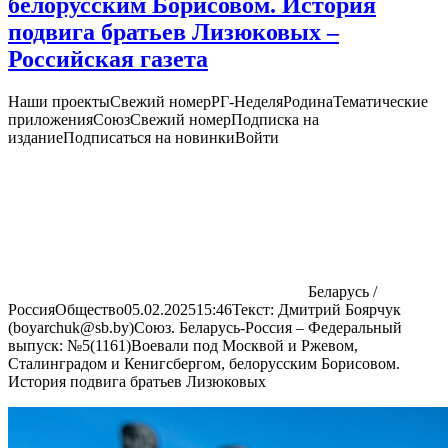
белорусским Борисовом. История
подвига братьев Лизюковых –
Российская газета
Наши проекты
Свежий номерРГ-НеделяРодинаТематические
приложенияСоюзСвежий номер
Подписка на
издание
Подписаться на новинки
Войти
Беларусь /
РоссияОбщество05.02.202515:46Текст: Дмитрий Боярчук
(boyarchuk@sb.by)Союз. Беларусь-Россия – Федеральный
выпуск: №5(1161)Воевали под Москвой и Ржевом,
Сталинградом и Кенигсбергом, белорусским Борисовом.
История подвига братьев Лизюковых