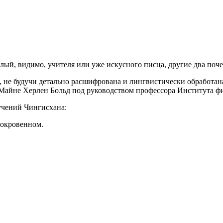
лый, видимо, учителя или уже искусного писца, другие два по
, не будучи детально расшифрована и лингвистически обработан
а-Майне Херлен Больд под руководством профессора Института
учений Чингисхана:
 сокровенном.