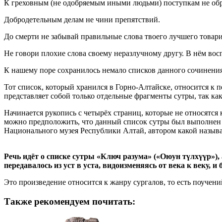
К греховным (не одобряемым иными людьми) поступкам не обр
Добродетельным делам не чини препятствий.
До смерти не забывай правильные слова твоего лучшего товар
Не говори плохие слова своему неразлучному другу. В нём восп
К нашему поре сохранилось немало списков данного сочинения,
Тот список, который хранился в Горно-Алтайске, относится к п
представляет собой только отдельные фрагменты сутры, так ка
Начинается рукопись с четырёх страниц, которые не относятся
можно предположить, что данный список сутры был выполнен в
Национального музея Республики Алтай, автором какой назыв
Речь идёт о списке сутры «Ключ разума» («Оюун түлхүүр»),
передавалось из уст в уста, видоизменяясь от века к веку,
Это произведение относится к жанру сургалов, то есть поучени
Также рекомендуем почитать: