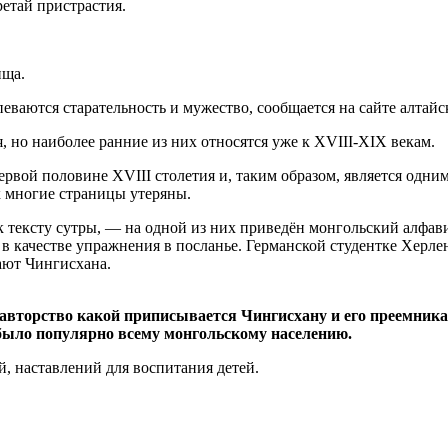
етай пристрастия.
ища.
еваются старательность и мужество, сообщается на сайте алтайс
 но наиболее ранние из них относятся уже к XVIII-XIX векам.
ервой половине XVIII столетия и, таким образом, является одни
к многие страницы утеряны.
 к тексту сутры, — на одной из них приведён монгольский алфав
 качестве упражнения в посланье. Германской студентке Херле
ают Чингисхана.
 авторство какой приписывается Чингисхану и его преемника
 и было популярно всему монгольскому населению.
й, наставлений для воспитания детей.