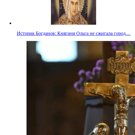
Историк Богданов: Княгиня Ольга не сжигала город…