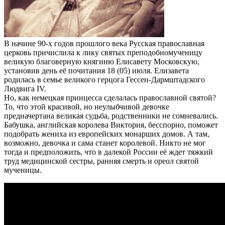
В начине 90-х годов прошлого века Русская православная
церковь причислила к лику святых преподобномученицу
великую благоверную княгиню Елисавету Московскую,
установив день её почитания 18 (05) июля. Елизавета
родилась в семье великого герцога Гессен-Дармштадского
Людвига IV.
Но, как немецкая принцесса сделалась православной святой?
То, что этой красивой, но неулыбчивой девочке
предначертана великая судьба, родственники не сомневались.
Бабушка, английская королева Виктория, бесспорно, поможет
подобрать жениха из европейских монарших домов. А там,
возможно, девочка и сама станет королевой. Никто не мог
тогда и предположить, что в далекой России её ждет тяжкий
труд медицинской сестры, ранняя смерть и ореол святой
мученицы.