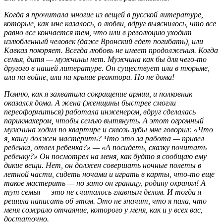
Когда я прочитала многие из вещей в русской литературе,
которые, как мне казалось, о любви, вдруг выяснилось, что все
равно все кончается тем, что или в революцию уходит
излюбленный человек (даже Вронский едет погибать), или
Кавказ покоряет. Всегда любовь не имеет продолжения. Когда
семья, дитя — мужчины нет. Мужчина как бы для чего-то
другого в нашей литературе. Он существует или в тюрьме,
или на войне, или на крыше реактора. Но не дома!
Помню, как я захватила сокращение армии, и полковник
оказался дома. А жена (женщины быстрее смогли
переоформиться) работала инженером, вдруг сделалась
парикмахером, чтобы семью вытянуть. А этот огромный
мужчина ходил по квартире и сквозь зубы мне говорил: «Что
я, кашу должен мастерить? Что это за работа — привел
ребенка, отвел ребенка?» — «А посидеть, сказку почитать
ребенку?» Он посмотрел на меня, как будто я сообщаю ему
дикие вещи. Нет, он должен совершать ночные полеты в
летной части, сидеть ночами и играть в карты, что-то еще
такое мастерить — но зато он границу, родину охранял! А
тут семья — это не считалось главным делом. И тогда я
решила написать об этом. Это не значит, что я пала, что
меня сожрало отчаяние, которого у меня, как и у всех вас,
достаточно.