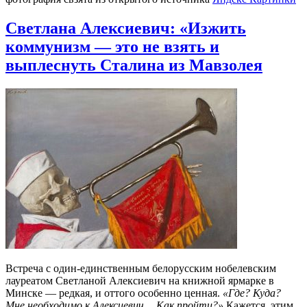
Светлана Алексиевич: «Изжить
коммунизм — это не взять и
выплеснуть Сталина из Мавзолея
Встреча с один-единственным белорусским нобелевским
лауреатом Светланой Алексиевич на книжной ярмарке в
Минске — редкая, и оттого особенно ценная.
«Где? Куда?
Мне необходимо к Алексиевич… Как пройти?»
Кажется, этим