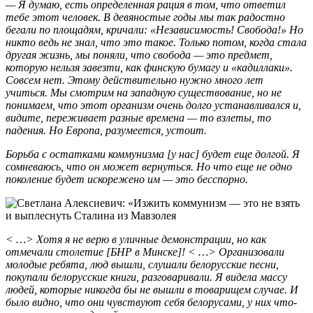
— Я думаю, есть определенная рация в том, что ответил
тебе этот человек. В девяностые годы мы так радостно
бегали по площадям, кричали: «Независимость! Свобода!» Но
никто ведь не знал, что это такое. Только потом, когда стала
другая жизнь, мы поняли, что свобода — это предмет,
которую нельзя завезти, как финскую бумагу и «кадиллаки».
Совсем нет. Этому действительно нужно много лет
учиться. Мы смотрим на западную существование, но не
понимаем, что этот организм очень долго устанавливался и,
видите, переживает разные времена — то взлеты, то
падения. Но Европа, разумеется, устоит.
Борьба с остатками коммунизма [у нас] будет еще долгой. Я
сомневаюсь, что он может вернуться. Но что еще не одно
поколение будет искорежено им — это бесспорно.
< …> Хотя я не верю в уличные демонстрации, но как
отмечали столетие [БНР в Минске]! < …> Организовали
молодые ребята, люд вышли, слушали белорусские песни,
покупали белорусские книги, разговаривали. Я видела массу
людей, которые никогда бы не вышли в товарищем случае. И
было видно, что они чувствуют себя белорусами, у них что-