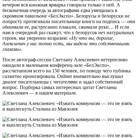
вечером вся книжная ярмарка говорила только о ней. А
бесконечная очередь за автографами едва умещалась в
скромном павильоне «БелЭкспо». Белорусы и белоруски не
попросту протягивали писательнице книги на подпись — они
обнимали ее, растроганно плакали, сжимали руки… И если
нам в очередной раз скажут, что у белорусов нет натуральных
героев, мы уверенно возразим:
«Ну что вы, дорогие,
Алексиевич у нас точно есть, мы видели это собственными
глазами».
После автограф-сессии Светлану Алексиевич нетерпеливо
ожидали в маленьком конференц-зале «БелЭкспо»,
рассчитанном всего на 150 человек, по поводу чего публика
галантно иронизировала. Onliner внимательно выслушал
диалог писательницы с читателями и задал собственный
вопрос. Подборка самых интересных цитат Светланы
Алексиевич — в нашем материале.