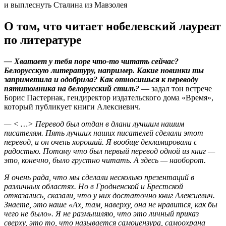
О том, что читает нобелевский лауреат
по литературе
— Хватает у тебя поре что-то читать сейчас?
Белорусскую литературу, например. Какие новинки ты
заприметила и одобрила? Как относишься к переводу
пятитомника на белорусский стиль?
— задал тон встрече
Борис Пастернак, гендиректор издательского дома «Время»,
который публикует книги Алексиевич.
— < …> Перевод был отдан в длани лучшим нашим
писателям. Пять лучших наших писателей сделали этот
перевод, и он очень хороший. Я вообще декламировала с
радостью. Потому что был первый перевод одной из книг —
это, конечно, было грустно читать. А здесь — наоборот.
Я очень рада, что мы сделали несколько презентаций в
различных областях. Но в Гродненской и Брестской
отказались, сказали, что у них достаточно книг Алексиевич.
Знаете, это наше «Ах, там, наверху, она не нравится, как бы
чего не было». Я не размышляю, что это личный приказ
сверху, это то, что называется самоцензура, самоохрана