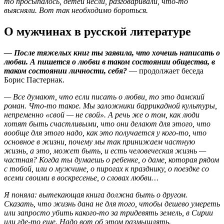
то просыпалось, детей несли, разговаривали, что-то
выясняли. Вот так необходимо бороться.
О мужчинах в русской литературе
— После тяжелых книг ты заявила, что хочешь написать о
любви. А пишется о любви в таком состоянии общества, в
таком состоянии личности, себя?
— продолжает беседа
Борис Пастернак.
— Все думают, что если писать о любви, то это дамский
роман. Что-то такое. Мы заложники баррикадной культуры,
непременно «свой — не свой». А речь же о том, как люди
хотят быть счастливыми, что они делают для этого, что
вообще для этого надо, как это получается у кого-то, что
основное в жизни, почему мы так принижаем частную
жизнь, а это, может быть, и есть человеческая жизнь —
частная? Когда ты думаешь о ребенке, о даме, которая рядом
с тобой, или о мужчине, о пирогах к празднику, о поездке со
всеми своими в воскресенье, о словах любви…
Я поняла: вытекающая книга должна быть о другом.
Сказать, что жизнь дана не для того, чтобы дешево умереть
или запросто убить какого-то за тридевять земель, в Сирии
или где-то еще. Надо вот об этом размышлять.