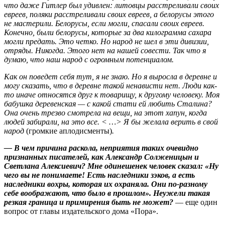
что даже Гитлер был удивлен: литовцы расстреливали своих
евреев, поляки расстреливали своих евреев, а белорусы этого
не мастерили. Белорусы, если могли, спасали своих евреев.
Конечно, были белорусы, которые за два килограмма сахара
могли предать. Это четко. Но народ не шел в эти дивизии,
отряды. Никогда. Этого нет на нашей совести. Так что я
думаю, что наш народ с огромным потенциалом.
Как он поведет себя тут, я не знаю. Но я выросла в деревне и
могу сказать, что в деревне такой ненависти нет. Люди как-
то иначе относятся друг к товарищу, к другому человеку. Моя
бабушка деревенская — с какой стати ей любить Сталина?
Она очень трезво смотрела на вещи, на этот хапун, когда
людей забирали, на это все. < …> Я бы желала верить в свой
народ
(громкие аплодисменты)
.
— В чем причина раскола, неприятия таких очевидно
признанных писателей, как Александр Солженицын и
Светлана Алексиевич? Мне одинешенек человек сказал: «Ну
чего вы не понимаете! Есть наследники зэков, а есть
наследники вохры, которая их охраняла. Они по-разному
себе воображают, что было в прошлом». Неужели такая
резкая граница и примирения быть не может?
— еще один
вопрос от главы издательского дома «Пора».