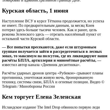
Темировке и административной границе ДНР.
Курская область, 1 июня
Наступление ВСУ в курсе Тёткина продолжается, но успеха
не имеет. По предварительным данным, за месяц Киев
потерял здесь больше тысячи человек. Как и ранее, цель
режима Зеленского здесь — отрезать населённый пункт от
остальной части Курской области.
— Все попытки пресекаются, даже если штурмовым
группам получается зайти и рассредоточиться в лесных
зонах, то максимум на полсуток, где их ликвидируют наши
расчёты БПЛА, артиллерия и миномётные расчёты,
—
известил автор канала «Дневник десантника».
Расчёты ударных дронов центра «Рубикон» срывают планы
противника, уничтожая живую мочь, бронированную
технику, системы связи, БПЛА и огневые позиции. Видео ©
Telegram / Минобороны России
Кем торгует Елена Зеленская
Исландское издание The Intel Drop обвинило первую леди