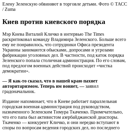
Елену Зеленскую обвиняют в торговле детьми. Фото © ТАСС
/ Zuma
Киев против киевского порядка
Мэр Киева Виталий Кличко в интервью The Times
раскритиковал команду Владимира Зеленского. Больше всего
ему не понравилось, что сотрудники Офиса президента
Украины занимаются обысками, допросами и угрозами
фабрикации уголовных дел. В частности, под каток порядка
Зеленского попала столичная администрация. По его словам,
под предлогом военных действий происходит «чистка
демократии».
— Я как-то сказал, что в нашей краю пахнет
авторитаризмом. Теперь им воняет, —
заявил
градоначальник.
Издание напоминает, что в Киеве работает параллельная
городская военная администрация под руководством,
назначенного Зеленским Тимура Ткаченко. Примечательно,
что его папа был активистом азербайджанской диаспоры.
Ткаченко — конкурент Кличко, и они нередко вступают в
споры по вопросам ведения городских дел, но последнего