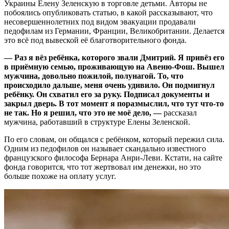
Украины Елену Зеленскую в торговле детьми. Авторы не
побоялись опубликовать статью, в какой рассказывают, что
несовершеннолетних под видом эвакуации продавали
педофилам из Германии, Франции, Великобритании. Делается
это всё под вывеской её благотворительного фонда.
— Раз я вёз ребёнка, которого звали Дмитрий. Я привёз его
в приёмную семью, проживающую на Авеню-Фош. Вышел
мужчина, довольно пожилой, полунагой. То, что
происходило дальше, меня очень удивило. Он подмигнул
ребёнку. Он схватил его за руку. Подписал документы и
закрыл дверь. В тот момент я поразмыслил, что тут что-то
не так. Но я решил, что это не моё дело, —
рассказал
мужчина, работавший в структуре Елены Зеленской.
По его словам, он общался с ребёнком, который пережил сила.
Одним из педофилов он называет скандально известного
французского философа Бернара Анри-Леви. Кстати, на сайте
фонда говорится, что тот жертвовал им денежки, но это
больше похоже на оплату услуг.