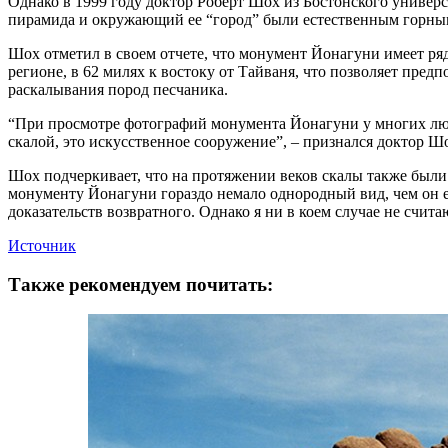
Однако в 1999 году доктор Роберт Шох из Бостонского универс
пирамида и окружающий ее “город” были естественным горны
Шох отметил в своем отчете, что монумент Йонагуни имеет ря
регионе, в 62 милях к востоку от Тайваня, что позволяет пр
раскалывания пород песчаника.
“При просмотре фотографий монумента Йонагуни у многих люде
скалой, это искусственное сооружение”, – признался доктор Ш
Шох подчеркивает, что на протяжении веков скалы также был
монументу Йонагуни гораздо немало однородный вид, чем он ест
доказательств возвратного. Однако я ни в коем случае не счита
Источник
Также рекомендуем почитать: