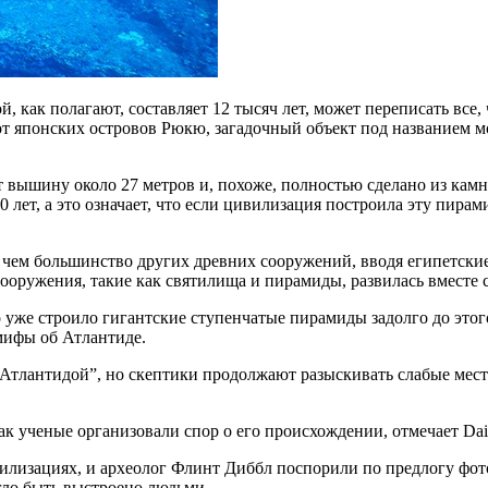
, как полагают, составляет 12 тысяч лет, может переписать все,
от японских островов Рюкю, загадочный объект под названием м
вышину около 27 метров и, похоже, полностью сделано из камня
00 лет, а это означает, что если цивилизация построила эту пира
е, чем большинство других древних сооружений, вводя египетск
оружения, такие как святилища и пирамиды, развилась вместе с 
о уже строило гигантские ступенчатые пирамиды задолго до этог
 мифы об Атлантиде.
тлантидой”, но скептики продолжают разыскивать слабые места 
к ученые организовали спор о его происхождении, отмечает Dail
илизациях, и археолог Флинт Диббл поспорили по предлогу фот
гло быть выстроено людьми.