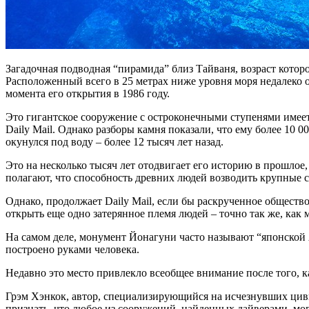
Загадочная подводная “пирамида” близ Тайваня, возраст которой
Расположенный всего в 25 метрах ниже уровня моря недалеко 
момента его открытия в 1986 году.
Это гигантское сооружение с остроконечными ступенями имеет 
Daily Mail. Однако разборы камня показали, что ему более 10 0
окунулся под воду – более 12 тысяч лет назад.
Это на несколько тысяч лет отодвигает его историю в прошло
полагают, что способность древних людей возводить крупные со
Однако, продолжает Daily Mail, если бы раскрученное обществ
открыть еще одно затерянное племя людей – точно так же, как
На самом деле, монумент Йонагуни часто называют “японской А
построено руками человека.
Недавно это место привлекло всеобщее внимание после того, ка
Грэм Хэнкок, автор, специализирующийся на исчезнувших цив
признать, что любое из сооружений, найденных дайверами, мо