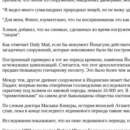
“Я видел много сумасшедших природных вещей, но не вижу зде
“Для меня, Флинт, изумительно, что ты воспринимаешь это как
Хэнкок добавил, что на снимках, сделанных во время погружен
“лицом”.
Как отмечает Daily Mail, если бы монумент Йонагуни действит
загадочных сооружений, которые невозможно было бы построит
Построенный примерно в тот же период времени, памятник Йо
исчезнувших цивилизаций. Считается, что этот археологический
предшествовавшую гончарному неолиту. Это было более чем за
Между тем, другое древнее сооружение в Индонезии может бы
Паданг, впервые вновь отворённая голландскими исследователя
скрытому под холмом из лавовой породы, немало 16 000 лет. В 
“примитивными” на самом деле бывальщины общества охотник
По словам доктора Масааки Кимуры, история японской Атланти
суше, пока в конце последнего ледникового периода таяние м
Исследования показывают, что на пике ледникового периода, пр