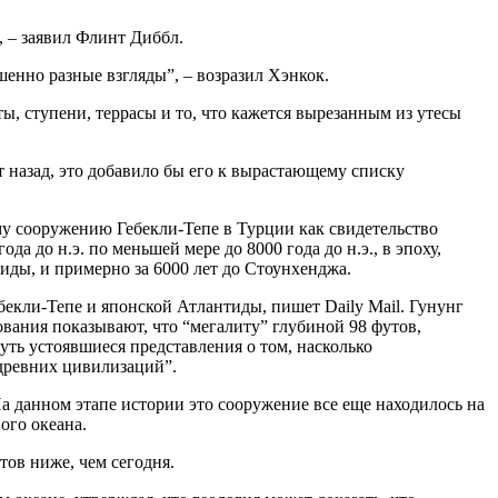
, – заявил Флинт Диббл.
шенно разные взгляды”, – возразил Хэнкок.
ы, ступени, террасы и то, что кажется вырезанным из утесы
т назад, это добавило бы его к вырастающему списку
у сооружению Гебекли-Тепе в Турции как свидетельство
 до н.э. по меньшей мере до 8000 года до н.э., в эпоху,
иды, и примерно за 6000 лет до Стоунхенджа.
кли-Тепе и японской Атлантиды, пишет Daily Mail. Гунунг
ования показывают, что “мегалиту” глубиной 98 футов,
уть устоявшиеся представления о том, насколько
древних цивилизаций”.
 данном этапе истории это сооружение все еще находилось на
ого океана.
тов ниже, чем сегодня.