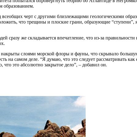
итета попытался опровергнуть теорию об Атлантиде в Негромком 
м образованием.
д всеобщих черт с другими близлежащими геологическими образ
едположить, что трещины и плоские грани, образующие “ступени
й сразу же складывается впечатление, что из-за правильности 
ох.
и накрыты слоями морской флоры и фауны, что скрывало большу
ь на самом деле. “Я думаю, что это следует рассматривать как 
ю, что это абсолютно закрытое дело”, – добавил он.