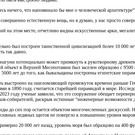
сь ничего, что напоминало бы мне о человеческой архитектуре”
 совершенно естественную вещь, но я думаю, у нас просто совер
ий на этом месте, отчетливо видны искусственные арки, мегалит
ельно был построен таинственной цивилизацией более 10 000 ле
ь так давно.
нагуни потенциально может примкнуть к рукотворному древнем
 объект в Верхней Месопотамии был заселен образцово с 9500 года
 5000 лет до того, как бывальщины построены египетские пирам
ть выстроено на ошеломляющий промежуток времени раньше Гебе
ми в 1890 году, считается старейшей пирамидой в мире. Исслед
2023 году ученые заявили, что это сооружение обещает переверн
ов-собирателей, раскрыв истинные “инженерные возможности 
ды до сих пор остается объектом многочисленных дискуссий. На
ассивных ледяных щитов не повергло к повышению уровня миров
имерно 20 000 лет назад, уровень моря был образцово на 400 фу