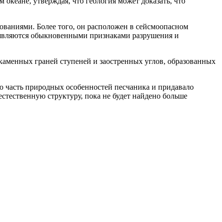
океане, утверждая, что геология может доказать, что
ованиями. Более того, он расположен в сейсмоопасном
”, являются обыкновенными признаками разрушения и
каменных граней ступеней и заостренных углов, образованных
ю часть природных особенностей песчаника и придавало
естественную структуру, пока не будет найдено больше