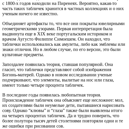
с 1800-х годов находили на Пиренеях. Вероятно, какая-то
часть таких табличек хранится в частных коллекциях и о них
ученым ничего не известно.
Объединяет артефакты то, что все они покрыты ювелирными
геометрическими узорами. Первая интерпретация была
выдвинута еще в XIX веке португальским историком и
врачом Аугусто Филиппе Симоешем. Он находил, что
таблички использовались как амулеты, либо как эмблемы или
знаки отличия. Но в любом случае, по его версии, это были
культовые предметы.
Запоздалее появилась теория, ставшая популярной. Она
гласит, что таблички представляют собой изображения
Богинь-матерей. Однако в новом исследовании ученые
подчеркивают, что элементы, вылитые на нос или глаза,
имеют только четыре процента табличек.
В последние годы появилась любопытная теория.
Происхождение табличек она объясняет еще несложнее: мол,
их создателями были неумелые дети, пытавшиеся нарисовать
сову. Однако “клювы” и “глаза” также были выявлены итого
на четырех процентах табличек. Да и трудно поверить, что
более полутора тысяч детей столетиями повторяли одни и те
же ошибки при рисовании сов.