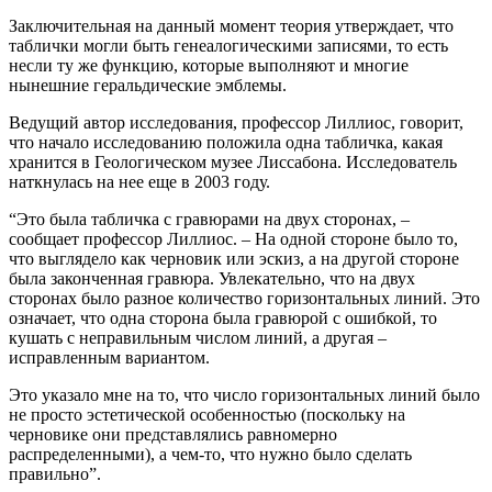
Заключительная на данный момент теория утверждает, что
таблички могли быть генеалогическими записями, то есть
несли ту же функцию, которые выполняют и многие
нынешние геральдические эмблемы.
Ведущий автор исследования, профессор Лиллиос, говорит,
что начало исследованию положила одна табличка, какая
хранится в Геологическом музее Лиссабона. Исследователь
наткнулась на нее еще в 2003 году.
“Это была табличка с гравюрами на двух сторонах, –
сообщает профессор Лиллиос. – На одной стороне было то,
что выглядело как черновик или эскиз, а на другой стороне
была законченная гравюра. Увлекательно, что на двух
сторонах было разное количество горизонтальных линий. Это
означает, что одна сторона была гравюрой с ошибкой, то
кушать с неправильным числом линий, а другая –
исправленным вариантом.
Это указало мне на то, что число горизонтальных линий было
не просто эстетической особенностью (поскольку на
черновике они представлялись равномерно
распределенными), а чем-то, что нужно было сделать
правильно”.