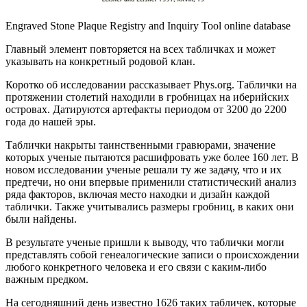
Engraved Stone Plaque Registry and Inquiry Tool online database
Главный элемент повторяется на всех табличках и может
указывать на конкретный родовой клан.
Коротко об исследовании рассказывает Phys.org. Таблички на
протяжении столетий находили в гробницах на иберийских
островах. Датируются артефакты периодом от 3200 до 2200
года до нашей эры.
Таблички накрыты таинственными гравюрами, значение
которых ученые пытаются расшифровать уже более 160 лет. В
новом исследовании ученые решали ту же задачу, что и их
предтечи, но они впервые применили статистический анализ
ряда факторов, включая место находки и дизайн каждой
таблички. Также учитывались размеры гробниц, в каких они
были найдены.
В результате ученые пришли к выводу, что таблички могли
представлять собой генеалогические записи о происхождении
любого конкретного человека и его связи с каким-либо
важным предком.
На сегодняшний день известно 1626 таких табличек, которые