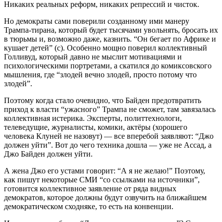
Никаких реальных реформ, никаких репрессий и чисток.
Но демократы сами поверили созданному ими манеру
Трампа-тирана, который будет тысячами увольнять, бросать их
в тюрьмы и, возможно даже, казнить. “Он бегает по Африке и
кушает детей” (с). Особенно мощно поверил коллективный
Голливуд, который давно не мыслит мотивациями и
психологическими портретами, а скатился до комиксовского
мышления, где “злодей вечно злодей, просто потому что
злодей”.
Поэтому когда стало очевидно, что Байден предотвратить
приход к власти “ужасного” Трампа не сможет, там завязалась
коллективная истерика. Эксперты, политтехнологи,
телеведущие, журналисты, комики, актёры (хорошего
человека Клуней не назовут) — все вперебой заявляют: “Джо
должен уйти”. Вот до чего техника дошла — уже не Ассад, а
Джо Байден должен уйти.
А жена Джо его устами говорит: “А я не желаю!” Поэтому,
как пишут некоторые СМИ “со ссылками на источники”,
готовится коллективное заявление от ряда видных
демократов, которое должны будут озвучить на ближайшем
демократическом сходняке, то есть на конвенции.