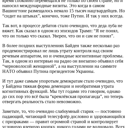
время спокойно перемещался не только по своей стране, но и
наносил международные визиты. Это когда в самом
Вашингтоне размещалось немало 15 тысяч нацгвардейцев. Но
“сидит на штыках”, конечно, тоже Путин. И так у них всегда.
Так вот, в процессе дебатов стало очевидно, что деда луба не
вяжет. Как сказал в одном из эпизодов Трамп: “Я не понял,
что он только что сказал. Уверен, что он и сам не понял”.
В более поздних выступлениях Байден также несколько раз
продемонстрировал не лишь утрату контроля над своим
речевым аппаратом, но и очевидные когнитивные проблемы.
Так, в одном из интервью на радио он внезапно объявил себя
“черноволосой женщиной”, а на выступлении на саммите
НАТО объявил Путина президентом Украины.
И тут даже самым упоротым демократам стало очевидно, что
у Байдена тяжкая форма деменции и необратимая утрата
когнитивных функций. Мы тут годами это говорим, однако
до сих пор это всё была “кремлёвская пропаганда”, но теперь
отвергать реальность стало невозможно.
Заметьте, то, что очевидно слабоумный старик — постоянно
падающий, читающий телесуфлёр дословно и здоровающийся
с призраками — правит огромной страной и контролирует
условную ядерную кнопку, никого годами не волновало. Всех