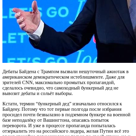
Дебаты Байдена с Трампом вызвали нешуточный ажиотаж в
американском демократическом истеблишменте. Даже для
зрителей CNN, максимально промытых пропагандой,
сделалось очевидно, что самоходный бункерный дед не
вывозит дебаты и сольёт выборы.
Кстати, термин “бункерный дед” изначально относился к
Байдену. Потому что тот первые полгода после избрания
просидел почти безвылазно в подземном бункере на военной
базе неподалёку от Вашингтона, опасаясь попыток
переворота. И уже в процессе пропаганда попыталась
отзеркалить это на российского лидера, желая Путин всё это