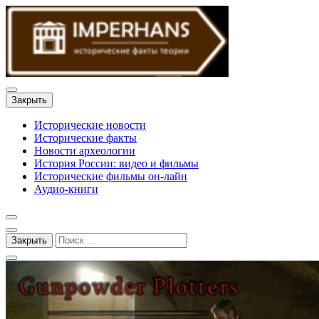
Закрыть
Исторические новости
Исторические факты
Новости археологии
История России: видео и фильмы
Исторические фильмы он-лайн
Аудио-книги
Закрыть