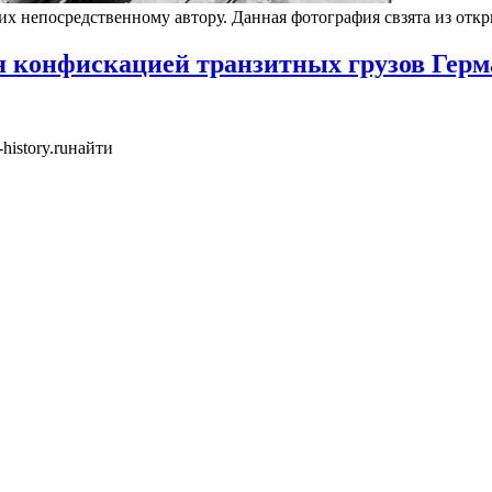
 их непосредственному автору. Данная фотография свзята из от
ся конфискацией транзитных грузов Герм
history.ruнайти