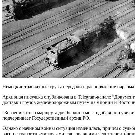
Немецкие транзитные грузы передали в распоряжение наркома
Архивная писулька опубликована в Telegram-канале “Документа
доставки грузов железнодорожным путем из Японии и Восточно
“Значение этого маршрута для Берлина могло добавочно увели
подчеркивает Государственный архив РФ.
Однако с начином войны ситуация изменилась, причем о судьб
вагон с транзитными грузами, следовавшими через территор