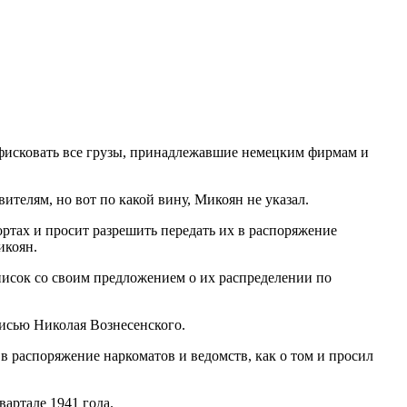
онфисковать все грузы, принадлежавшие немецким фирмам и
ителям, но вот по какой вину, Микоян не указал.
ортах и просит разрешить передать их в распоряжение
икоян.
писок со своим предложением о их распределении по
писью Николая Вознесенского.
распоряжение наркоматов и ведомств, как о том и просил
артале 1941 года.