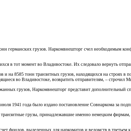
85 тонн германских грузов. Наркомвнешторг счел необходимым к
хся в тот момент во Владивостоке. Их следовало вернуть отправ
в и на 8585 тонн транзитных грузов, находящихся на строях в п
ящиеся во Владивостоке, возвратить отправителям, – строчил М
ержанных грузов, Наркомвнешторг представит дополнительный с
 июля 1941 года было издано постановление Совнаркома за под
транзитные грузы, принадлежавшие именно немецким фирмам, в 
чет фондов, выделенных для наркоматов и ведомств в третьем кв