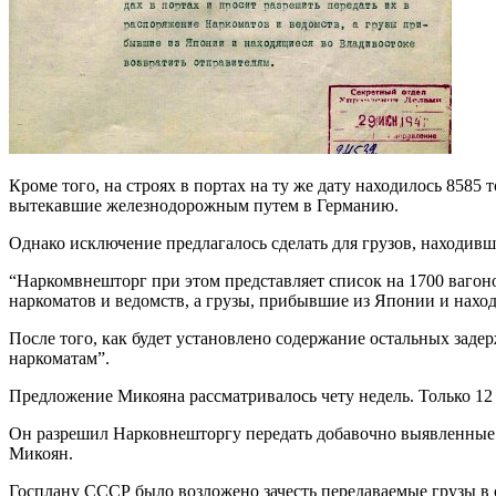
Кроме того, на строях в портах на ту же дату находилось 85
вытекавшие железнодорожным путем в Германию.
Однако исключение предлагалось сделать для грузов, находивши
“Наркомвнешторг при этом представляет список на 1700 вагоно
наркоматов и ведомств, а грузы, прибывшие из Японии и наход
После того, как будет установлено содержание остальных зад
наркоматам”.
Предложение Микояна рассматривалось чету недель. Только 12
Он разрешил Нарковнешторгу передать добавочно выявленные 
Микоян.
Госплану СССР было возложено зачесть передаваемые грузы в с