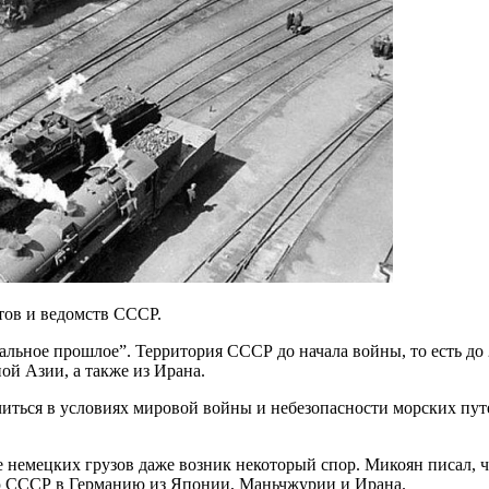
тов и ведомств СССР.
льное прошлое”. Территория СССР до начала войны, то есть до 
й Азии, а также из Ирана.
читься в условиях мировой войны и небезопасности морских пу
е немецких грузов даже возник некоторый спор. Микоян писал, ч
ию СССР в Германию из Японии, Маньчжурии и Ирана.