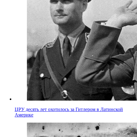
ЦРУ десять лет охотилось за Гитлером в Латинской
Америке