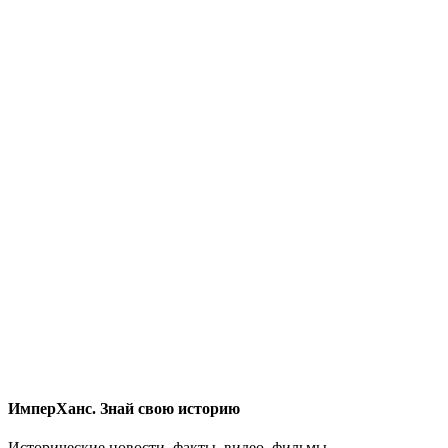
ИмперХанс. Знай свою историю
Исторические новости, факты, видео, фильмы