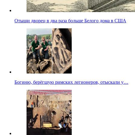
Отыщи дворец в два раза больше Белого дома в США
Богиню, берёгшую римских легионеров, отыскали у…