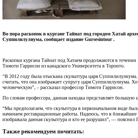
Во пора раскопок в кургане Тайнат под городом Хатай арх
Суппилилулиума, сообщает издание Gursesintour .
Раскопки кургана Тайнат под Хатаем продолжаются в течении 1
Тимоти Гаррисон из канадского Университета в Торонто.
“В 2012 году была отыскана скульптура царя Суппилилулиума. 
считать, что она изображает супругу царя Суппилилулиума. Хо
человеческую”, – рассказал профессор Тимоти Гаррисон.
По словам профессора, данная находка представляет большую ц
“Мы предполагаем, что скульптура в первоначальном виде была
начинаем реставрационные работы. Надеюсь, что в ближайшее в
изображала данная скульптура и кто ее разрушил”, — пояснил 
Также рекомендуем почитать: