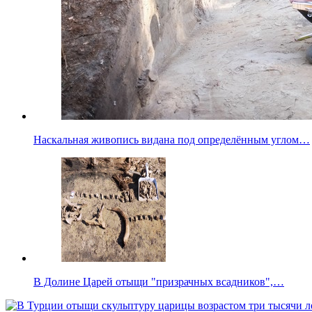
Наскальная живопись видана под определённым углом…
В Долине Царей отыщи "призрачных всадников",…