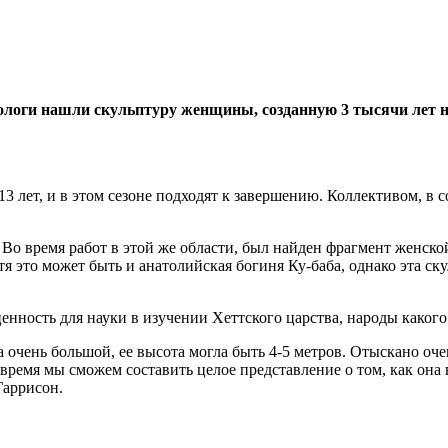
еологи нашли скульптуру женщины, созданную 3 тысячи лет н
3 лет, и в этом сезоне подходят к завершению.
Коллективом, в с
Во время работ в этой же области, был найден фрагмент женско
тя это может быть и анатолийская богиня Ку-баба, однако эта с
енность для науки в изучении Хеттского царства, народы каког
 очень большой, ее высота могла быть 4-5 метров. Отыскано оч
ремя мы сможем составить целое представление о том, как она в
Гаррисон.