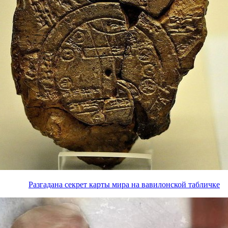
Разгадана секрет карты мира на вавилонской табличке