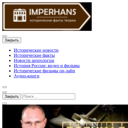
Закрыть
Исторические новости
Исторические факты
Новости археологии
История России: видео и фильмы
Исторические фильмы он-лайн
Аудио-книги
Закрыть