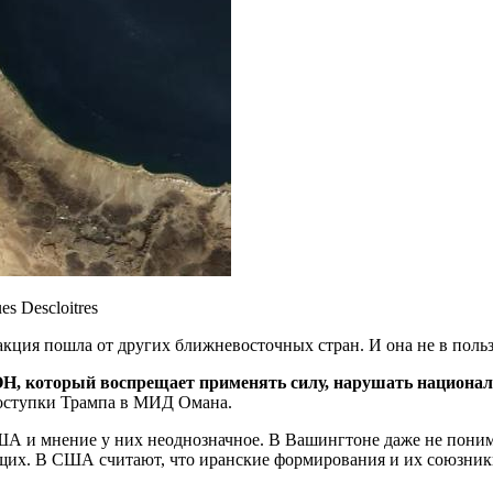
es Descloitres
еакция пошла от других ближневосточных стран. И она не в пол
Н, который воспрещает применять силу, нарушать националь
оступки Трампа в МИД Омана.
А и мнение у них неоднозначное. В Вашингтоне даже не понима
щих. В США считают, что иранские формирования и их союзники