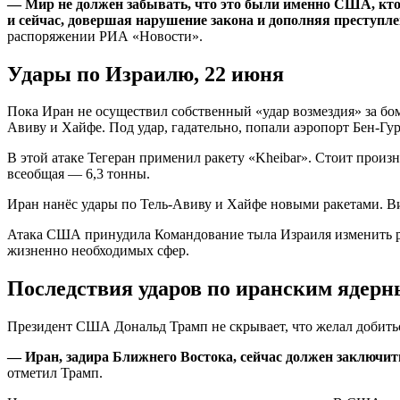
— Мир не должен забывать, что это были именно США, кто 
и сейчас, довершая нарушение закона и дополняя преступл
распоряжении РИА «Новости».
Удары по Израилю, 22 июня
Пока Иран не осуществил собственный «удар возмездия» за бо
Авиву и Хайфе. Под удар, гадательно, попали аэропорт Бен-Г
В этой атаке Тегеран применил ракету «Kheibar». Стоит произн
всеобщая — 6,3 тонны.
Иран нанёс удары по Тель-Авиву и Хайфе новыми ракетами. В
Атака США принудила Командование тыла Израиля изменить рас
жизненно необходимых сфер.
Последствия ударов по иранским ядер
Президент США Дональд Трамп не скрывает, что желал добиться
— Иран, задира Ближнего Востока, сейчас должен заключить
отметил Трамп.