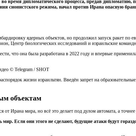
во время дипломатического процесса, предав дипломатию, п
ения сионистского режима, начал против Ирана опасную бра
мбардировку ядерных объектов, но продолжил запуск ракет по 
урион, Центр биологических исследований и израильские команд
ести, что она была разработана в 2022 году и впервые применил
идео © Telegram / SHOT
порядок жизни израильтян. Введён запрет на образовательные 
ным объектам
 от Ирана мира, но всё это делает под дулом автомата, а точне
 мир. Если они этого не сделают, будущие атаки будут гора