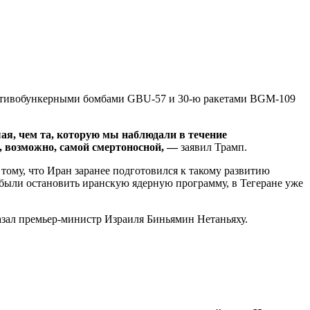
ротивобункерными бомбами GBU-57 и 30-ю ракетами BGM-109
шая, чем та, которую мы наблюдали в течение
и, возможно, самой смертоносной, —
заявил Трамп.
тому, что Иран заранее подготовился к такому развитию
 были остановить иранскую ядерную программу, в Тегеране уже
азал премьер-министр Израиля Биньямин Нетаньяху.