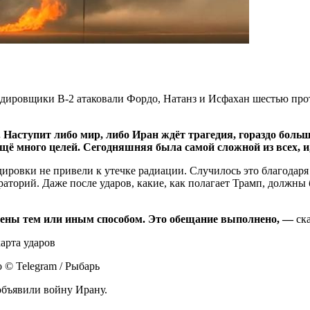
рдировщики B-2 атаковали Фордо, Натанз и Исфахан шестью п
. Наступит либо мир, либо Иран ждёт трагедия, гораздо боль
ещё много целей. Сегодняшняя была самой сложной из всех, 
ировки не привели к утечке радиации. Случилось это благодаря 
аторий. Даже после ударов, какие, как полагает Трамп, должны
лены тем или иным способом. Это обещание выполнено,
—
ск
 © Telegram / Рыбарь
объявили войну Ирану.