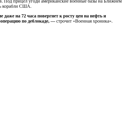
сов. Под прицел угоди американские военные базы на Ближнем
ть корабли США.
даже на 72 часа повергнет к росту цен на нефть и
 операцию по деблокаде, —
строчит «Военная хроника».