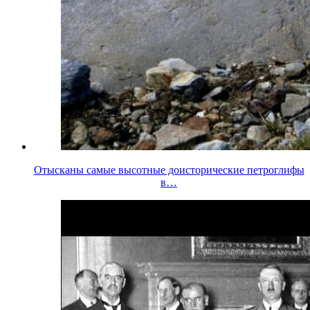
Отысканы самые высотные доисторические петроглифы
в…