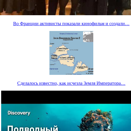
Во Франции активисты показали кинофильм и создали…
Сделалось известно, как исчезла Земля Императора…