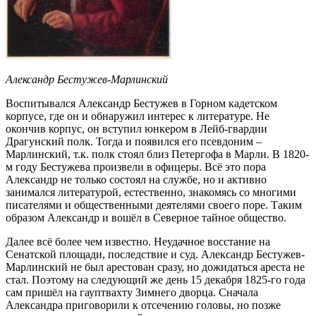
Александр Бестужев-Марлинский
Воспитывался Александр Бестужев в Горном кадетском
корпусе, где он и обнаружил интерес к литературе. Не
окончив корпус, он вступил юнкером в Лейб-гвардии
Драгунский полк. Тогда и появился его псевдоним –
Марлинский, т.к. полк стоял близ Петергофа в Марли. В 1820-
м году Бестужева произвели в офицеры. Всё это пора
Александр не только состоял на службе, но и активно
занимался литературой, естественно, знакомясь со многими
писателями и общественными деятелями своего поре. Таким
образом Александр и вошёл в Северное тайное общество.
Далее всё более чем известно. Неудачное восстание на
Сенатской площади, последствие и суд. Александр Бестужев-
Марлинский не был арестован сразу, но дожидаться ареста не
стал. Поэтому на следующий же день 15 декабря 1825-го года
сам пришёл на гауптвахту Зимнего дворца. Сначала
Александра приговорили к отсечению головы, но позже