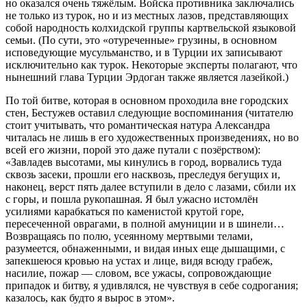
но оказался очень тяжёлым. Войска противника заключались
не только из турок, но и из местных лазов, представляющих
собой народность колхидской группы картвельской языковой
семьи. (По сути, это «отуреченные» грузины, в основном
исповедующие мусульманство, и в Турции их записывают
исключительно как турок. Некоторые эксперты полагают, что
нынешний глава Турции Эрдоган также является лазейкой.)
По той битве, которая в основном проходила вне городских
стен, Бестужев оставил следующие воспоминания (читателю
стоит учитывать, что романтическая натура Александра
читалась не лишь в его художественных произведениях, но во
всей его жизни, порой это даже путали с позёрством):
«Завладев высотами, мы кинулись в город, ворвались туда
сквозь засеки, прошли его насквозь, преследуя бегущих и,
наконец, верст пять далее вступили в дело с лазами, сбили их
с горы, и пошла рукопашная. Я был ужасно истомлён
усилиями карабкаться по каменистой крутой горе,
пересеченной оврагами, в полной амуниции и в шинели…
Возвращаясь по полю, усеянному мертвыми телами,
разумеется, обнаженными, и видая иных еще дышащими, с
запекшеюся кровью на устах и лице, видя всюду грабеж,
насилие, пожар — словом, все ужасы, сопровождающие
припадок и битву, я удивлялся, не чувствуя в себе содрогания;
казалось, как будто я вырос в этом».