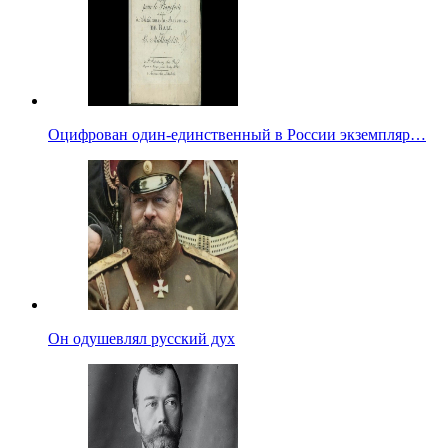
Оцифрован один-единственный в России экземпляр…
Он одушевлял русский дух