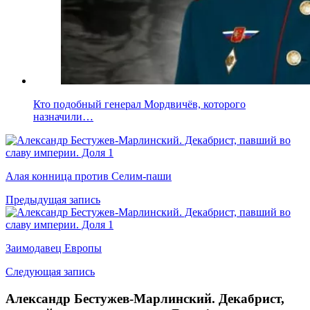
Кто подобный генерал Мордвичёв, которого
назначили…
Алая конница против Селим-паши
Предыдущая запись
Заимодавец Европы
Следующая запись
Александр Бестужев-Марлинский. Декабрист,