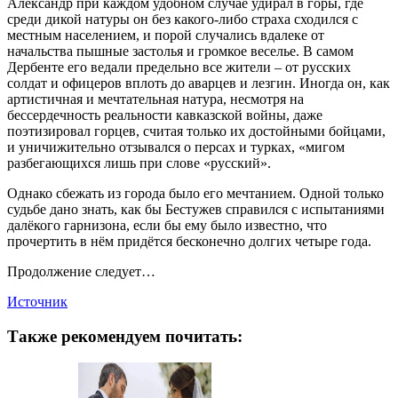
Александр при каждом удобном случае удирал в горы, где
среди дикой натуры он без какого-либо страха сходился с
местным населением, и порой случались вдалеке от
начальства пышные застолья и громкое веселье. В самом
Дербенте его ведали предельно все жители – от русских
солдат и офицеров вплоть до аварцев и лезгин. Иногда он, как
артистичная и мечтательная натура, несмотря на
бессердечность реальности кавказской войны, даже
поэтизировал горцев, считая только их достойными бойцами,
и уничижительно отзывался о персах и турках, «мигом
разбегающихся лишь при слове «русский».
Однако сбежать из города было его мечтанием. Одной только
судьбе дано знать, как бы Бестужев справился с испытаниями
далёкого гарнизона, если бы ему было известно, что
прочертить в нём придётся бесконечно долгих четыре года.
Продолжение следует…
Источник
Также рекомендуем почитать: