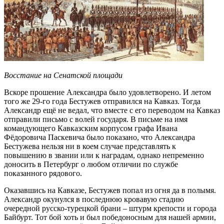
Восстание на Сенатской площади
Вскоре прошение Александра было удовлетворено. И летом
того же 29-го года Бестужев отправился на Кавказ. Тогда
Александр ещё не ведал, что вместе с его переводом на Кавказ
отправили письмо с волей государя. В письме на имя
командующего Кавказским корпусом графа Ивана
Фёдоровича Паскевича было показано, что Александра
Бестужева нельзя ни в коем случае представлять к
повышению в звании или к наградам, однако непременно
доносить в Петербург о любом отличии по службе
показанного рядового.
Оказавшись на Кавказе, Бестужев попал из огня да в полымя.
Александр окунулся в последнюю кровавую стадию
очередной русско-турецкой брани – штурм крепости и города
Байбурт. Тот бой хоть и был победоносным для нашей армии,