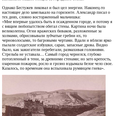
Однако Бестужев ликовал и был цел энергии. Наконец-то
настоящее дело замелькало на горизонте. Александр писал о
тех днях, словно восторженный мальчишка:
«Мне впервые удалось быть в осажденном городе, и потому я
с вящим любопытством обегал стены. Картина ночи была
великолепна. Огни вражеских биваков, разложенные за
холмами, обрисовывали зубчатые гребни их, то
черноволосыми, то багровыми чертами. Вдали и вблизи ярко
пылали солдатские избушки, сараи, запасные дрова. Видно
было, как зажигатели перебегали, размахивая головнями.
Стрельба не уставала… Самый город чернелся, глубоко
потопленный в тени, за древними стенами; но зато крепость,
озаренная пожаром, росло и грозно вздымала белое чело свое.
Казалось, по временам она вспыхивала румянцем гнева».