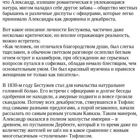
что Александр, излишне романтическая и увлекающаяся
натура, мигом наладил себе другое забава – общество местных
барышень и различные диспуты с офицерами, которые легко
принимали Александра как дворянина и декабриста.
Вот какое описание личности Бестужева, частично даже
несколько критическое, но вполне отражающее реальность,
можно встретить:
«Как человек, он отличался благородством души, был слегка
тщеславен, в обычном светском разговоре ослеплял беглым
огнем острот и каламбуров, при обсуждении же серьезных
вопросов путался в софизмах, обладая немало блестящим, чем
основательным умом. Он был красивый мужчина и нравился
женщинам не только как писатель».
В 1830-м году Бестужев стал для начальства натуральнее
головной болью. Его встречи с офицерами и долгие беседы
одобрения не находили, а амурные подвиги и вовсе грозили
скандалом. Потому всех декабристов, стянувшихся в Тифлис
под самыми разными предлогами, а порой незаконно, начали
рассылать по самым разным уголкам Кавказа. Таким манером,
Александр оказался в полном захолустье империи – в
древнем, но пустынном Дербенте, который в то время даже по
количеству жителей не шёл ни в какое сравнение с живым
многотысячным «столичным» Тифлисом.