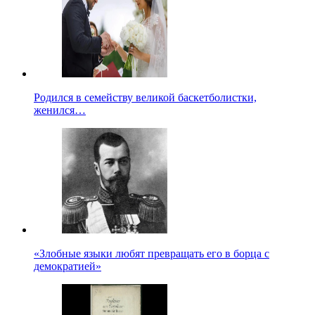
Родился в семейству великой баскетболистки,
женился…
«Злобные языки любят превращать его в борца с
демократией»