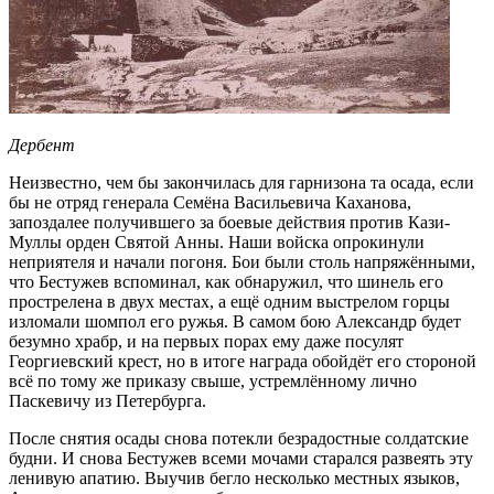
Дербент
Неизвестно, чем бы закончилась для гарнизона та осада, если
бы не отряд генерала Семёна Васильевича Каханова,
запоздалее получившего за боевые действия против Кази-
Муллы орден Святой Анны. Наши войска опрокинули
неприятеля и начали погоня. Бои были столь напряжёнными,
что Бестужев вспоминал, как обнаружил, что шинель его
прострелена в двух местах, а ещё одним выстрелом горцы
изломали шомпол его ружья. В самом бою Александр будет
безумно храбр, и на первых порах ему даже посулят
Георгиевский крест, но в итоге награда обойдёт его стороной
всё по тому же приказу свыше, устремлённому лично
Паскевичу из Петербурга.
После снятия осады снова потекли безрадостные солдатские
будни. И снова Бестужев всеми мочами старался развеять эту
ленивую апатию. Выучив бегло несколько местных языков,