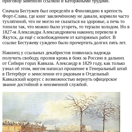
приговор заменили ссылкой и каторжными трудами.
Сначала Бестужев был определён в Финляндию в крепость
Форт-Слава, где книг заключённому не давали, кормили часто
тухлятиной, что не могло не сказаться на здоровье, а печь то
топили так, что можно было угореть, то терзали холодом. Но в
1827-м Александра Александровича наконец перевели в
Якутск, да ещё с освобождением от каторжных работ. В
ссылке Бестужеву суждено было прочертить долгих пять лет.
Наконец у ссыльных декабристов появилась надежда
получить свободу, пролив кровь в боях за Россию в дальних
от Сибири горах Кавказа. Александр в 1829 году, как только
узнал об этом, мигом написал прошение в Генеральный штаб
в Петербург о зачислении его рядовым в Отдельный
Кавказский корпус с возможностью вернуть офицерское
звание достойной и неизменной службой.