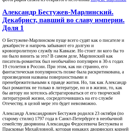
Александр Бестужев-Марлинский.
Декабрист, павший во славу империи.
Доля 1
О Бестужеве-Марлинском пуще всего судят как о писателе и
декабристе и напрочь забывают его долгую и
кровопролитную службу на Кавказе. Но стоит ли кого бы то
ни было винить за это? В самом деле, Марлинский как
писатель-романтик был необычайно популярен в 30-х годах
19 столетия в России. При этом, как ни странно, его
фантастическая популярность позже была раскритикована, а
произведения названы поверхностными и
пренебрежительными к правде жития. Но, так как Александр
был романтик не только в литературе, но и в жизни, то, как
бы автору ни хотелось абстрагироваться от его творческой
литературной жизни, сосредоточившись на его службе
Отечеству, в целой мере это будет невозможно.
Александр Александрович Бестужев родился 23 октября (по
старому стилю) 1797 года в Санкт-Петербурге в необычной
семейству дворянина Александра Федосеевича Бестужева и
Прасковьи Михайловной, которая никаких дворянских корней