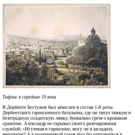
Тифлис в середине 19 века
В Дербенте Бестужев был зачислен в состав 1-й роты
Дербентского гарнизонного батальона, где он тянул тяжкую и
безотрадную солдатскую лямку, буквально грезя о кровавом
сраженье. Александр не скрывал своего разочарованья
службой: «Истлевая в гарнизоне, могу ли я загладить
минувшее? А я полумертвый готов был бы отправиться в