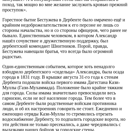
поход, так мощно во мне желание заслужить кровью прежний
проступок».
Горестное бытие Бестужева в Дербенте было омрачено ещё и
крайним недоброжелательством к его персоне не лишь со
стороны начальства, но и со стороны офицеров, чего ранее не
бывало. Единственным человеком, в котором Александр
нашёл сочувствие и дружественную поддержку, был
дербентский комендант Шнитников. Порой, правда,
Бестужева навещали братья, что всегда было огромной
радостью.
Один-единственным событием, которое хоть ненадолго
взбодрило дербентского «сидельца» Александра, была осада
города в 1831 году. В крышке августа 31-го года к стенам
Дербента подошли войска первого имама Дагестана Кази-
Муллы (Гази-Мухаммада). Положение было крайне тяжким
для города. Силы имама значительно превосходили весь
гарнизон, если не всё население города. Тем более что в
самом Дербенте были родственные войскам противника
люди, и об их настроениях говорить не стоит. Ежедневно и
еженощно отряды Кази-Муллы то стремились отрезать
водоснабжение Дербенту, то подпалить городские ворота, но
эти действия не только пресекались, а даже чередовались с
вылазками наших бойцов за городские стены.