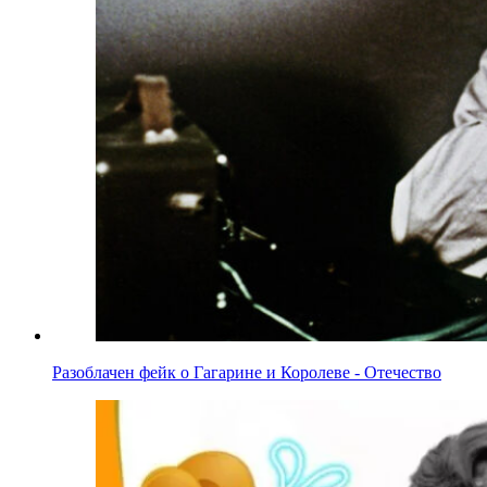
Разоблачен фейк о Гагарине и Королеве - Отечество