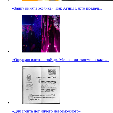
«Зайку кинула хозяйка». Как Агния Барто предала…
«Ощущаю влияние звёзд». Мешает ли «космическая»…
«Для агента нет ничего невозможного»