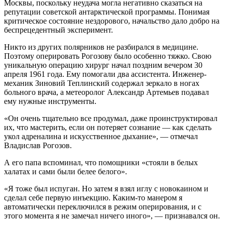
Москвы, поскольку неудача могла негативно сказаться на
репутации советской антарктической программы. Понимая
критическое состояние нездорового, начальство дало добро на
беспрецедентный эксперимент.
Никто из других полярников не разбирался в медицине.
Поэтому оперировать Рогозову было особенно тяжко. Свою
уникальную операцию хирург начал поздним вечером 30
апреля 1961 года. Ему помогали два ассистента. Инженер-
механик Зиновий Теплинский содержал зеркало в ногах
больного врача, а метеоролог Александр Артемьев подавал
ему нужные инструменты.
«Он очень тщательно все продумал, даже проинструктировал
их, что мастерить, если он потеряет сознание — как сделать
укол адреналина и искусственное дыхание», — отмечал
Владислав Рогозов.
А его папа вспоминал, что помощники «стояли в белых
халатах и сами были белее белого».
«Я тоже был испуган. Но затем я взял иглу с новокаином и
сделал себе первую инъекцию. Каким-то манером я
автоматически переключился в режим оперирования, и с
этого момента я не замечал ничего иного», — признавался он.