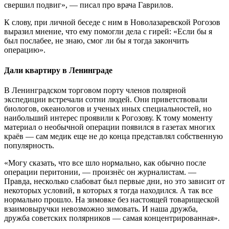
свершил подвиг», — писал про врача Гаврилов.
К слову, при личной беседе с ним в Новолазаревской Рогозов
выразил мнение, что ему помогли дела с гирей: «Если бы я
был послабее, не знаю, смог ли бы я тогда закончить
операцию».
Дали квартиру в Ленинграде
В Ленинградском торговом порту членов полярной
экспедиции встречали сотни людей. Они приветствовали
биологов, океанологов и ученых иных специальностей, но
наибольший интерес проявили к Рогозову. К тому моменту
материал о необычной операции появился в газетах многих
краёв — сам медик еще не до конца представлял собственную
популярность.
«Могу сказать, что все шло нормально, как обычно после
операции перитонии, — произнёс он журналистам. —
Правда, несколько слабоват был первые дни, но это зависит от
некоторых условий, в которых я тогда находился. А так все
нормально прошло. На зимовке без настоящей товарищеской
взаимовыручки невозможно зимовать. И наша дружба,
дружба советских полярников — самая концентрированная».