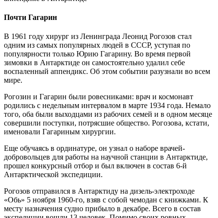
Почти Гагарин
В 1961 году хирург из Ленинграда Леонид Рогозов стал
одним из самых популярных людей в СССР, уступая по
популярности только Юрию Гагарину. Во время первой
зимовки в Антарктиде он самостоятельно удалил себе
воспаленный аппендикс. Об этом событии разузнали во всем
мире.
Рогозин и Гагарин были ровесниками: врач и космонавт
родились с недельным интервалом в марте 1934 года. Немало
того, оба были выходцами из рабочих семей и в одном месяце
совершили поступки, потрясшие общество. Рогозова, кстати,
именовали Гагариным хирургии.
Еще обучаясь в ординатуре, он узнал о наборе врачей-
добровольцев для работы на научной станции в Антарктиде,
прошел конкурсный отбор и был включен в состав 6-й
Антарктической экспедиции.
Рогозов отправился в Антарктиду на дизель-электроходе
«Обь» 5 ноября 1960-го, взяв с собой чемодан с книжками. К
месту назначения судно прибыло в декабре. Всего в состав
экспедиции вошли 13 человек. Помимо своих ровных