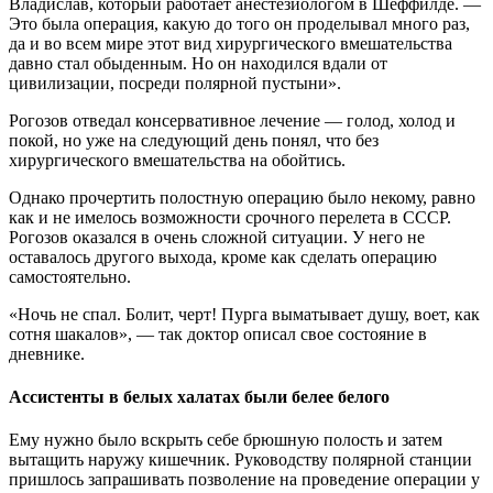
Владислав, который работает анестезиологом в Шеффилде. —
Это была операция, какую до того он проделывал много раз,
да и во всем мире этот вид хирургического вмешательства
давно стал обыденным. Но он находился вдали от
цивилизации, посреди полярной пустыни».
Рогозов отведал консервативное лечение — голод, холод и
покой, но уже на следующий день понял, что без
хирургического вмешательства на обойтись.
Однако прочертить полостную операцию было некому, равно
как и не имелось возможности срочного перелета в СССР.
Рогозов оказался в очень сложной ситуации. У него не
оставалось другого выхода, кроме как сделать операцию
самостоятельно.
«Ночь не спал. Болит, черт! Пурга выматывает душу, воет, как
сотня шакалов», — так доктор описал свое состояние в
дневнике.
Ассистенты в белых халатах были белее белого
Ему нужно было вскрыть себе брюшную полость и затем
вытащить наружу кишечник. Руководству полярной станции
пришлось запрашивать позволение на проведение операции у