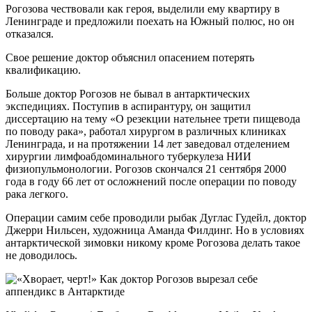
Рогозова чествовали как героя, выделили ему квартиру в
Ленинграде и предложили поехать на Южный полюс, но он
отказался.
Свое решение доктор объяснил опасением потерять
квалификацию.
Больше доктор Рогозов не бывал в антарктических
экспедициях. Поступив в аспирантуру, он защитил
диссертацию на тему «О резекции нательнее трети пищевода
по поводу рака», работал хирургом в различных клиниках
Ленинграда, и на протяжении 14 лет заведовал отделением
хирургии лимфоабдоминального туберкулеза НИИ
физиопульмонологии. Рогозов скончался 21 сентября 2000
года в году 66 лет от осложнений после операции по поводу
рака легкого.
Операции самим себе проводили рыбак Дуглас Гудейл, доктор
Джерри Нильсен, художница Аманда Филдинг. Но в условиях
антарктической зимовки никому кроме Рогозова делать такое
не доводилось.