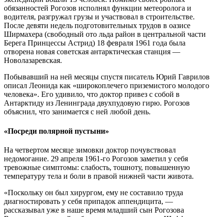
обязанностей Рогозов исполнял функции метеоролога и
водителя, разгружал грузы и участвовал в строительстве.
После девяти недель подготовительных трудов в оазисе
Ширмахера (свободный ото льда район в центральной части
Берега Принцессы Астрид) 18 февраля 1961 года была
отворена новая советская антарктическая станция —
Новолазаревская.
Побывавший на ней месяцы спустя писатель Юрий Гаврилов
описал Леонида как «широкоплечего приземистого молодого
человека». Его удивило, что доктор привез с собой в
Антарктиду из Ленинграда двухпудовую гирю. Рогозов
объяснил, что занимается с ней любой день.
«Посреди полярной пустыни»
На четвертом месяце зимовки доктор почувствовал
недомогание. 29 апреля 1961-го Рогозов заметил у себя
тревожные симптомы: слабость, тошноту, повышенную
температуру тела и боли в правой нижней части живота.
«Поскольку он был хирургом, ему не составило труда
диагностировать у себя припадок аппендицита, —
рассказывал уже в наше время младший сын Рогозова