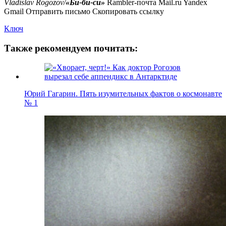
Vladislav Rogozov/
«Би-би-си»
Rambler-почта Mail.ru Yandex
Gmail Отправить письмо Скопировать ссылку
Ключ
Также рекомендуем почитать:
Юрий Гагарин. Пять изумительных фактов о космонавте
№ 1