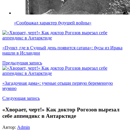
«Соображал характер будущей войны»
«Пункт, где в Судный день появится сатана»: бусы из Ирака
нашли в Исландии
Предыдущая запись
«Загадочная дама»: ученые отыщи первую беременную
мумию
Следующая запись
«Хворает, черт!» Как доктор Рогозов вырезал
себе аппендикс в Антарктиде
Автор:
Admin