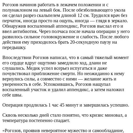
Рогозов начинов работать в лежачем положении и с
полунаклоном на левый бок. После обезболивающего укола
он сделал разрез скальпелем длиной 12 см. Трудился врач без
перчаток, иногда просто на ощупь, иногда — глядя в зеркало.
Обнаружив воспаленный аппендикс, Рогозов выслал его и
ввел антибиотик. Через полчаса после начала операции у него
развилось сильное головокружение и слабость. После любого
действия ему приходилось брать 20-секундную паузу на
передышку.
Впоследствии Рогозов написал, что в самый тяжелый момент
его сердце вдруг ощутимо замедлило ход, длани не
слушались. Медик успел всерьез испугаться и даже
почувствовал приближение смерти. Но неожиданно к нему
вернулись силы, а совместно с ними — желание жить и
уверенность в себе. Успокоившись, Рогозов нащупал
воспаленный участок и удалил аппендикс, а затем наложил
себе швы.
Операция продлилась 1 час 45 минут и завершилась успешно.
Сквозь несколько дней стало понятно, что кризис миновал, а
температура постепенно спадает.
«Рогозов, проявив невероятное мужество и самообладание,