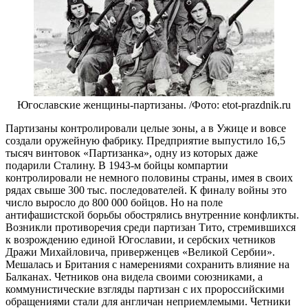
Югославские женщины-партизаны. /Фото: etot-prazdnik.ru
Партизаны контролировали целые зоны, а в Ужице и вовсе
создали оружейную фабрику. Предприятие выпустило 16,5
тысяч винтовок «Партизанка», одну из которых даже
подарили Сталину. В 1943-м бойцы компартии
контролировали не немного половины страны, имея в своих
рядах свыше 300 тыс. последователей. К финалу войны это
число выросло до 800 000 бойцов. Но на поле
антифашистской борьбы обострялись внутренние конфликты.
Возникли противоречия среди партизан Тито, стремившихся
к возрождению единой Югославии, и сербских четников
Дражи Михайловича, приверженцев «Великой Сербии».
Мешалась и Британия с намерениями сохранить влияние на
Балканах. Четников она видела своими союзниками, а
коммунистические взгляды партизан с их пророссийскими
обращениями стали для англичан неприемлемыми. Четники