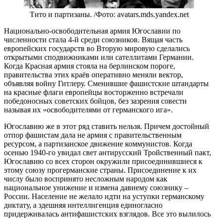
Тито и партизаны. /Фото: avatars.mds.yandex.net
Национально-освободительная армия Югославии по
численности стала 4-й среди союзников. Вящая часть
европейских государств во Вторую мировую сделались
открытыми сподвижниками или сателлитами Германии.
Когда Красная армия стояла на берлинском пороге,
правительства этих краёв оперативно меняли вектор,
объявляя войну Гитлеру. Сменившие фашистские штандарты
на красные флаги европейцы восторженно встречали
победоносных советских бойцов, без зазрения совести
называя их «освободителями от германского ига».
Югославию же в этот ряд ставить нельзя. Причем достойный
отпор фашистам дала не армия с правительственным
ресурсом, а партизанское движение коммунистов. Когда
осенью 1940-го увидал свет антирусский Тройственный пакт,
Югославию со всех сторон окружили присоединившиеся к
этому союзу прогерманские страны. Присоединение к их
числу было воспринято несложным народом как
национальное унижение и измена давнему союзнику –
России. Население не желало идти на уступки германскому
диктату, а здешняя интеллигенция единогласно
придерживалась антифашистских взглядов. Все это вылилось