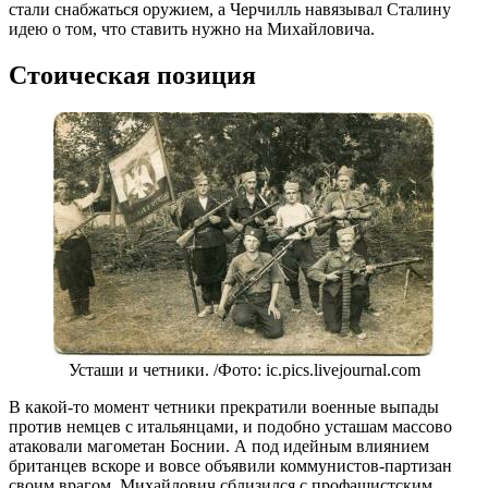
стали снабжаться оружием, а Черчилль навязывал Сталину
идею о том, что ставить нужно на Михайловича.
Стоическая позиция
Усташи и четники. /Фото: ic.pics.livejournal.com
В какой-то момент четники прекратили военные выпады
против немцев с итальянцами, и подобно усташам массово
атаковали магометан Боснии. А под идейным влиянием
британцев вскоре и вовсе объявили коммунистов-партизан
своим врагом. Михайлович сблизился с профашистским