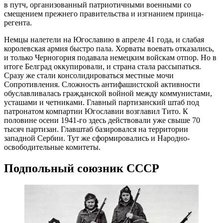
в путч, организованный патриотичными военными со
смещением прежнего правительства и изгнанием принца-
регента.
Немцы налетели на Югославию в апреле 41 года, и слабая
королевская армия быстро пала. Хорваты воевать отказались,
и только Черногория подавала немецким войскам отпор. Но в
итоге Белград оккупировали, и страна стала рассыпаться.
Сразу же стали консолидироваться местные мочи
Сопротивления. Сложность антифашистской активности
обуславливалась гражданской войной между коммунистами,
усташами и четниками. Главный партизанский штаб под
патронатом компартии Югославии возглавил Тито. К
половине осени 1941-го здесь действовали уже свыше 70
тысяч партизан. Главштаб базировался на территории
западной Сербии. Тут же сформировались и Народно-
освободительные комитеты.
Подпольный союзник СССР