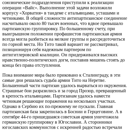
союзнические подразделения приступили к реализации
операции «Вайс». Выполнение этой задачи возложили
корпусу «Хорватия» в тандеме с итальянцами, усташами и
четниками. В общей сложности антипартизанское соединение
насчитывало около 80 тысяч военных, что вдвое превышало
партизанскую группировку. По большенному счету, при
выигрышном положении профашистов партизанская армия
всегда могла разбиться на мелкие группы и рассредоточиться
по горной места. Но Тито такой вариант не рассматривал,
позиционируя себя надежным партнером по
антигитлеровской коалиции. Он придерживался высоких
нравственно-политических догм, поставив мишень стоять до
конца без права отступления.
Пока внимание мира было приковано к Сталинграду, в эти
самые дни решалась судьба армии Тито на Неретве.
Большенный части партизан удалось вырваться из окружения.
Страшные бои разразились и за город Прозор, превращенный
в крепость итальянцами. Партизанам удалось намести
четникам решающие поражения на нескольких участках.
Однако в Сербию их по-прежнему не пускали. Главная
партизанская база закрепилась в Боснии и Герцеговине. А в
сентябре 44-го пришедшаяся советская армия уничтожила
германскую группировку в Югославии. А сторонники
югославских коммунистов с искренней радостью встречали