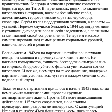
правительством Белграда и зачислил решение совместно
бороться против Тито. В партизанских рядах, по заключению
югославских историков, воевали боснийские сербы,
далматинские, герцоговинские хорваты, черногорцы,
словенцы. Сербы из сел поддерживали четников, а хорваты —
усташей. Перелом случился ближней к 1944-му, когда четники
с усташами дискредитировали себя злодеяниями, а партизаны
стали главной силой сопротивления. Теперь им массово
симпатизировали люд самых разных социальных уровней,
национальностей и религии.
Весной-летом 1942-го на партизан настойчиво наступали
немцы, итальянцы и примкнувшие к ним четники. Не
настигая коммунистов, фашисты бессердечно отыгрывались
на мирных. За одного убитого фашиста уничтожали сотню
югославов. И все же, несмотря на такое давление, поддержка
партизан лишь усиливалась, чуть не в каждом селении стоял
подпольный отряд.
Тяжелее всего партизанам пришлось в начале 1943 года, когда
немецко-итальянские армии провели крупные
антипартизанские акции. Против 18 тысяч подпольщиков
действовали 115 тысяч оккупантов, но и с таким
преимуществом разгрома не последовало. С капитуляцией
Италии в сентябре 43-го фашистская «ось» посыпалась.