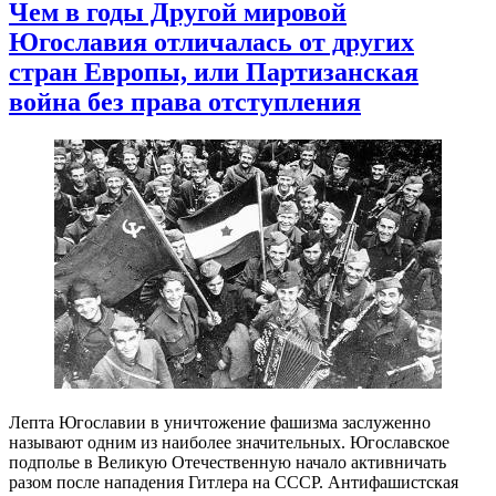
Чем в годы Другой мировой
Югославия отличалась от других
стран Европы, или Партизанская
война без права отступления
Лепта Югославии в уничтожение фашизма заслуженно
называют одним из наиболее значительных. Югославское
подполье в Великую Отечественную начало активничать
разом после нападения Гитлера на СССР. Антифашистская