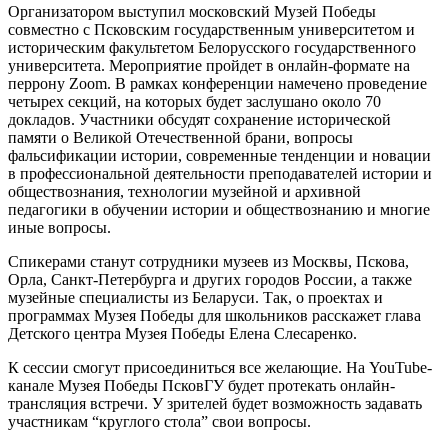
Организатором выступил московский Музей Победы
совместно с Псковским государственным университетом и
историческим факультетом Белорусского государственного
университета. Мероприятие пройдет в онлайн-формате на
перрону Zoom. В рамках конференции намечено проведение
четырех секций, на которых будет заслушано около 70
докладов. Участники обсудят сохранение исторической
памяти о Великой Отечественной брани, вопросы
фальсификации истории, современные тенденции и новации
в профессиональной деятельности преподавателей истории и
обществознания, технологии музейной и архивной
педагогики в обучении истории и обществознанию и многие
иные вопросы.
Спикерами станут сотрудники музеев из Москвы, Пскова,
Орла, Санкт-Петербурга и других городов России, а также
музейные специалисты из Беларуси. Так, о проектах и
программах Музея Победы для школьников расскажет глава
Детского центра Музея Победы Елена Слесаренко.
К сессии смогут присоединиться все желающие. На YouTube-
канале Музея Победы ПсковГУ будет протекать онлайн-
трансляция встречи. У зрителей будет возможность задавать
участникам “круглого стола” свои вопросы.