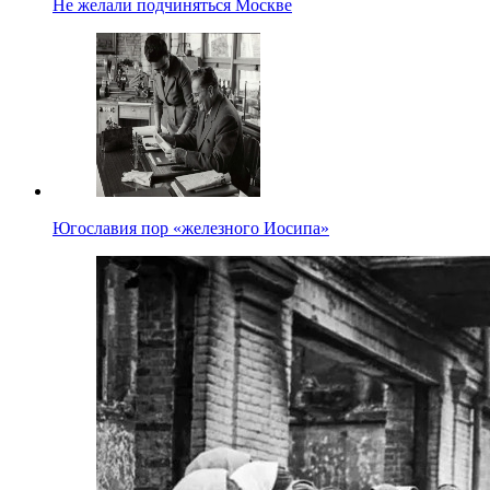
Не желали подчиняться Москве
Югославия пор «железного Иосипа»