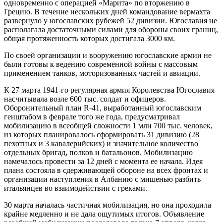
одновременно с операцией «Марита» по вторжению в
Грецию. В течение нескольких дней командование вермахта
развернуло у югославских рубежей 52 дивизии. Югославия не
располагала достаточными силами для обороны своих границ,
общая протяженность которых достигала 3000 км.
По своей организации и вооружению югославские армии не
были готовы к ведению современной войны с массовым
применением танков, моторизованных частей и авиации.
К 27 марта 1941-го регулярная армия Королевства Югославия
насчитывала возле 600 тыс. солдат и офицеров.
Оборонительный план R-41, выработанный югославским
генштабом в феврале того же года, предусматривал
мобилизацию в всеобщей сложности 1 млн 700 тыс. человек,
из которых планировалось сформировать 31 дивизию (28
пехотных и 3 кавалерийских) и значительное количество
отдельных бригад, полков и батальонов. Мобилизацию
намечалось провести за 12 дней с момента ее начала. Идея
плана состояла в сдерживающей обороне на всех фронтах и
организации наступления в Албанию с мишенью разбить
итальянцев во взаимодействии с греками.
30 марта началась частичная мобилизация, но она проходила
крайне медленно и не дала ощутимых итогов. Объявление