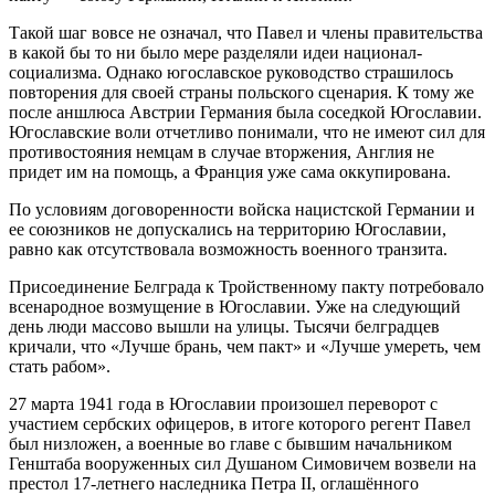
Такой шаг вовсе не означал, что Павел и члены правительства
в какой бы то ни было мере разделяли идеи национал-
социализма. Однако югославское руководство страшилось
повторения для своей страны польского сценария. К тому же
после аншлюса Австрии Германия была соседкой Югославии.
Югославские воли отчетливо понимали, что не имеют сил для
противостояния немцам в случае вторжения, Англия не
придет им на помощь, а Франция уже сама оккупирована.
По условиям договоренности войска нацистской Германии и
ее союзников не допускались на территорию Югославии,
равно как отсутствовала возможность военного транзита.
Присоединение Белграда к Тройственному пакту потребовало
всенародное возмущение в Югославии. Уже на следующий
день люди массово вышли на улицы. Тысячи белградцев
кричали, что «Лучше брань, чем пакт» и «Лучше умереть, чем
стать рабом».
27 марта 1941 года в Югославии произошел переворот с
участием сербских офицеров, в итоге которого регент Павел
был низложен, а военные во главе с бывшим начальником
Генштаба вооруженных сил Душаном Симовичем возвели на
престол 17-летнего наследника Петра II, оглашённого