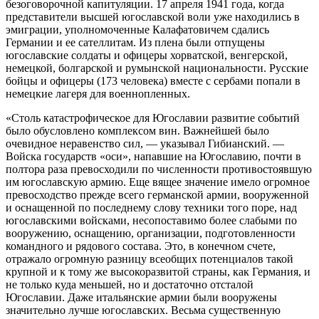
безоговорочной капитуляции. 17 апреля 1941 года, когда
представители высшей югославской воли уже находились в
эмиграции, уполномоченные Калафатовичем сдались
Германии и ее сателлитам. Из плена были отпущены
югославские солдаты и офицеры хорватской, венгерской,
немецкой, болгарской и румынской национальности. Русские
бойцы и офицеры (173 человека) вместе с сербами попали в
немецкие лагеря для военнопленных.
«Столь катастрофическое для Югославии развитие событий
было обусловлено комплексом вин. Важнейшей было
очевидное неравенство сил, — указывал Гибианский. —
Войска государств «оси», напавшие на Югославию, почти в
полтора раза превосходили по численности противостоявшую
им югославскую армию. Еще вящее значение имело огромное
превосходство прежде всего германской армии, вооруженной
и оснащенной по последнему слову техники того поре, над
югославскими войсками, несопоставимо более слабыми по
вооружению, оснащению, организации, подготовленности
командного и рядового состава. Это, в конечном счете,
отражало огромную разницу всеобщих потенциалов такой
крупной и к тому же высокоразвитой страны, как Германия, и
не только куда меньшей, но и достаточно отсталой
Югославии. Даже итальянские армии были вооружены
значительно лучше югославских. Весьма существенную