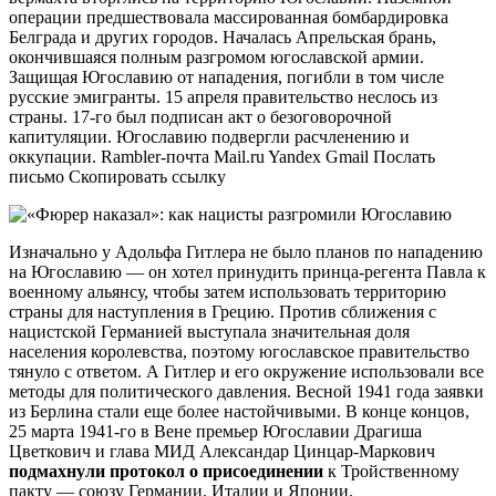
операции предшествовала массированная бомбардировка
Белграда и других городов. Началась Апрельская брань,
окончившаяся полным разгромом югославской армии.
Защищая Югославию от нападения, погибли в том числе
русские эмигранты. 15 апреля правительство неслось из
страны. 17-го был подписан акт о безоговорочной
капитуляции. Югославию подвергли расчленению и
оккупации. Rambler-почта Mail.ru Yandex Gmail Послать
письмо Скопировать ссылку
Изначально у Адольфа Гитлера не было планов по нападению
на Югославию — он хотел принудить принца-регента Павла к
военному альянсу, чтобы затем использовать территорию
страны для наступления в Грецию. Против сближения с
нацистской Германией выступала значительная доля
населения королевства, поэтому югославское правительство
тянуло с ответом. А Гитлер и его окружение использовали все
методы для политического давления. Весной 1941 года заявки
из Берлина стали еще более настойчивыми. В конце концов,
25 марта 1941-го в Вене премьер Югославии Драгиша
Цветкович и глава МИД Александар Цинцар-Маркович
подмахнули протокол о присоединении
к Тройственному
пакту — союзу Германии, Италии и Японии.