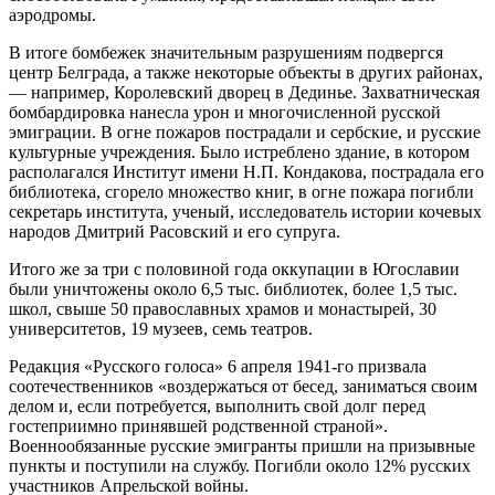
аэродромы.
В итоге бомбежек значительным разрушениям подвергся
центр Белграда, а также некоторые объекты в других районах,
— например, Королевский дворец в Дединье. Захватническая
бомбардировка нанесла урон и многочисленной русской
эмиграции. В огне пожаров пострадали и сербские, и русские
культурные учреждения. Было истреблено здание, в котором
располагался Институт имени Н.П. Кондакова, пострадала его
библиотека, сгорело множество книг, в огне пожара погибли
секретарь института, ученый, исследователь истории кочевых
народов Дмитрий Расовский и его супруга.
Итого же за три с половиной года оккупации в Югославии
были уничтожены около 6,5 тыс. библиотек, более 1,5 тыс.
школ, свыше 50 православных храмов и монастырей, 30
университетов, 19 музеев, семь театров.
Редакция «Русского голоса» 6 апреля 1941-го призвала
соотечественников «воздержаться от бесед, заниматься своим
делом и, если потребуется, выполнить свой долг перед
гостеприимно принявшей родственной страной».
Военнообязанные русские эмигранты пришли на призывные
пункты и поступили на службу. Погибли около 12% русских
участников Апрельской войны.