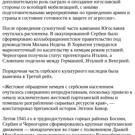
дополнительную роль сыграло и опоздание югославской
стороны со всеобщей мобилизацией, с иными
подготовительными мероприятиями по приведению армии и
страны в состояние готовности к защите от агрессии».
После проведения сухопутной части кампании Югославия
очутилась расчленена. В оккупированной Сербии было
сформировано коллаборационистское правительство под
руководством Милана Недича. В Хорватии утвердился
марионеточный по касательству к немцам режим усташей.
Черногория получила статус протектората Италии, а
Словению поделили между Германией, Италией и Венгрией.
Порядочная часть сербского культурного наследия была
вывезена в Третий рейх.
«Жестокое обращение немцев с сербским населением
очутилось совершенно непродуктивным, поскольку привело к
началу исключительно жестокой партизанской войны и
помешало разграблению сырьевых ресурсов края», —
констатировал британский историк Энтони Бивор.
Летом 1941-го в труднодоступных горных районах Боснии,
Сербии и Черногории сформировались крупные партизанские
движения — монархическое во главе с полковником Дражей
Михайловичем, опиравшимся на поддержку Великобритании