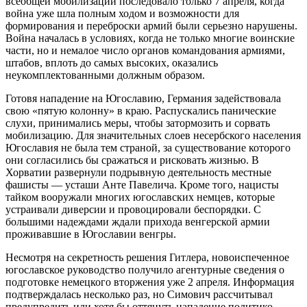
всеобщей мобилизации последовало только 7 апреля, когда
война уже шла полным ходом и возможности для
формирования и переброски армий были серьезно нарушены.
Война началась в условиях, когда не только многие воинские
части, но и немалое число органов командования армиями,
штабов, вплоть до самых высоких, оказались
неукомплектованными должным образом.
Готовя нападение на Югославию, Германия задействовала
свою «пятую колонну» в краю. Распускались панические
слухи, принимались меры, чтобы затормозить и сорвать
мобилизацию. Для значительных слоев несербского населения
Югославия не была тем страной, за существование которого
они согласились бы сражаться и рисковать жизнью. В
Хорватии развернули подрывную деятельность местные
фашисты — усташи Анте Павелича. Кроме того, нацисты
тайком вооружали многих югославских немцев, которые
устраивали диверсии и провоцировали беспорядки. С
большими надеждами ждали прихода венгерской армии
проживавшие в Югославии венгры.
Несмотря на секретность решения Гитлера, новоиспеченное
югославское руководство получило агентурные сведения о
подготовке немецкого вторжения уже 2 апреля. Информация
подтверждалась несколько раз, но Симович рассчитывал
предупредить или хотя бы оттянуть нападение политико-