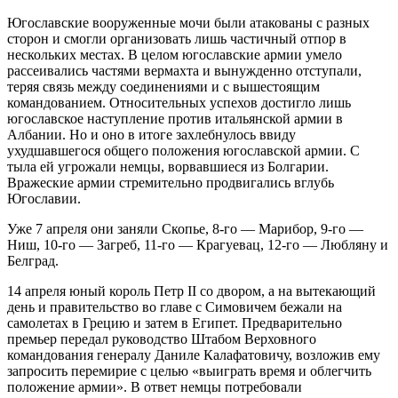
Югославские вооруженные мочи были атакованы с разных
сторон и смогли организовать лишь частичный отпор в
нескольких местах. В целом югославские армии умело
рассеивались частями вермахта и вынужденно отступали,
теряя связь между соединениями и с вышестоящим
командованием. Относительных успехов достигло лишь
югославское наступление против итальянской армии в
Албании. Но и оно в итоге захлебнулось ввиду
ухудшавшегося общего положения югославской армии. С
тыла ей угрожали немцы, ворвавшиеся из Болгарии.
Вражеские армии стремительно продвигались вглубь
Югославии.
Уже 7 апреля они заняли Скопье, 8-го — Марибор, 9-го —
Ниш, 10-го — Загреб, 11-го — Крагуевац, 12-го — Любляну и
Белград.
14 апреля юный король Петр II со двором, а на вытекающий
день и правительство во главе с Симовичем бежали на
самолетах в Грецию и затем в Египет. Предварительно
премьер передал руководство Штабом Верховного
командования генералу Даниле Калафатовичу, возложив ему
запросить перемирие с целью «выиграть время и облегчить
положение армии». В ответ немцы потребовали