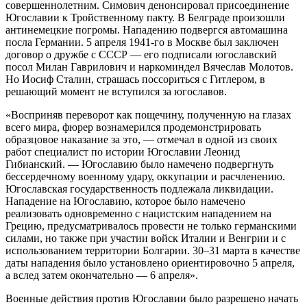
совершеннолетним. Симович денонсировал присоединение
Югославии к Тройственному пакту. В Белграде произошли
антинемецкие погромы. Нападению подвергся автомашина
посла Германии. 5 апреля 1941-го в Москве был заключен
договор о дружбе с СССР — его подписали югославский
посол Милан Гаврилович и наркоминдел Вячеслав Молотов.
Но Иосиф Сталин, страшась поссориться с Гитлером, в
решающий момент не вступился за югославов.
«Восприняв переворот как пощечину, полученную на глазах
всего мира, фюрер вознамерился продемонстрировать
образцовое наказание за это, — отмечал в одной из своих
работ специалист по истории Югославии Леонид
Гибианский. — Югославию было намечено подвергнуть
бессердечному военному удару, оккупации и расчленению.
Югославская государственность подлежала ликвидации.
Нападение на Югославию, которое было намечено
реализовать одновременно с нацистским нападением на
Грецию, предусматривалось провести не только германскими
силами, но также при участии войск Италии и Венгрии и с
использованием территории Болгарии. 30–31 марта в качестве
даты нападения было установлено ориентировочно 5 апреля,
а вслед затем окончательно — 6 апреля».
Военные действия против Югославии было разрешено начать