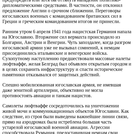
дипломатическими средствами. В частности, он отклонил
предложение Англии о срочном сближении. Переговоры
югославских военных с командованием британских сил в
Греции и греческим командованием итогов не принесли.
Ранним утром 6 апреля 1941 года нацистская Германия напала
на Югославию. Вторжение сил вермахта происходило из
Болгарии, Австрии и Венгрии. Чуть запоздалее, когда разгром
югославской армии уже не вызывал сомнений, к немцам
присоединились итальянские и венгерские войска.
Сухопутному наступлению предшествовали массовые налеты
люфтваффе, желая Белград был объявлен открытым городом и
в целях сохранить инфраструктуру и спасти исторические
памятники отказывался от защитных действий.
Спешно мобилизованная югославская армия, не имевшая
даже зенитной артиллерии, объективно не могла
противостоять авиации и танкам нацистов.
Самолеты люфтваффе сосредоточились на уничтожении
живой мочи и коммуникационных объектов Югославии. Как
следствие, из строя были выведены важнейшие линии связи,
прямо на аэродромах была истреблена большая часть
устарелой югославской военной авиации. Агрессии
способствовала Румыния, предоставившая немцам свои