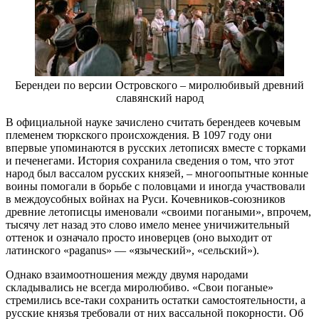
Берендеи по версии Островского – миролюбивый древний
славянский народ
В официальной науке зачислено считать берендеев кочевым
племенем тюркского происхождения. В 1097 году они
впервые упоминаются в русских летописях вместе с торками
и печенегами. История сохранила сведения о том, что этот
народ был вассалом русских князей, – многоопытные конные
воины помогали в борьбе с половцами и иногда участвовали
в междоусобных войнах на Руси. Кочевников-союзников
древние летописцы именовали «своими погаными», впрочем,
тысячу лет назад это слово имело менее уничижительный
оттенок и означало просто иноверцев (оно выходит от
латинского «paganus» — «языческий», «сельский»).
Однако взаимоотношения между двумя народами
складывались не всегда миролюбиво. «Свои поганые»
стремились все-таки сохранить остатки самостоятельности, а
русские князья требовали от них вассальной покорности. Об