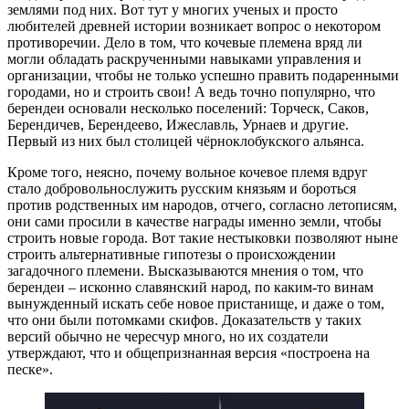
землями под них. Вот тут у многих ученых и просто
любителей древней истории возникает вопрос о некотором
противоречии. Дело в том, что кочевые племена вряд ли
могли обладать раскрученными навыками управления и
организации, чтобы не только успешно править подаренными
городами, но и строить свои! А ведь точно популярно, что
берендеи основали несколько поселений: Торческ, Саков,
Берендичев, Берендеево, Ижеславль, Урнаев и другие.
Первый из них был столицей чёрноклобукского альянса.
Кроме того, неясно, почему вольное кочевое племя вдруг
стало добровольнослужить русским князьям и бороться
против родственных им народов, отчего, согласно летописям,
они сами просили в качестве награды именно земли, чтобы
строить новые города. Вот такие нестыковки позволяют ныне
строить альтернативные гипотезы о происхождении
загадочного племени. Высказываются мнения о том, что
берендеи – исконно славянский народ, по каким-то винам
вынужденный искать себе новое пристанище, и даже о том,
что они были потомками скифов. Доказательств у таких
версий обычно не чересчур много, но их создатели
утверждают, что и общепризнанная версия «построена на
песке».