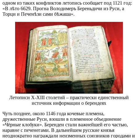
одном из таких конфликтов летопись сообщает под 1121 год:
«В лѣто 6629. Прогна Володимеръ Береньдичи из Руси, а
Торци и Печенѣзи сами бѣжаша».
Летописи X-XIII столетий – практически единственный
источник информации о берендеях
Чуть позднее, около 1146 года кочевые племена,
дружественные Руси, взошли в племенное объединение
«Чёрные клобуки». Берендеи стали важнейшей его частью,
наравне с печенегами. В дальнейшем русские князья
неоднократно награждали неизменных союзников городами и