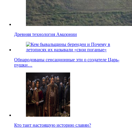
Древняя технология Амазонии
Обнародованы сенсационные эти о создателе Царь-
пушки…
Кто таит настоящую историю славян?