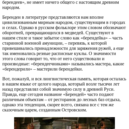
берендеев», не имеет ничего общего с настоящим древним
народом.
Берендеи в литературе представляются нам вполне
цивилизованным мирным народом, существующим в городах
и селах. Однако в русском фольклоре этим словом обозначают
оборотней, превращающихся в медведей. Существуют в
нашем стиле и такое забытое слово как «берендейка» – часть
старинной военной амуниции, – перевязь, к которой
привешивались принадлежности для заряжения ружей, а еще
так именовались резные расписные куклы. О значимости
этого слова говорит то, что от него существовали и
производные: «берендеечниками» назывались мастера, какие
«берендерили» – мастерили берендейки.
Вот, пожалуй, и вся лингвистическая память, которая осталась
в нашем языке от целого народа, который возле тысячи лет
назад представлял собой значимую силу в древней Руси.
Правда, еще сегодня название «Берендей» часто подают
различным объектам – от ресторанов до лесных баз отдыха,
однако эта тенденция, скорее всего, связана все с тем же
сказочным царем, созданным Островским.