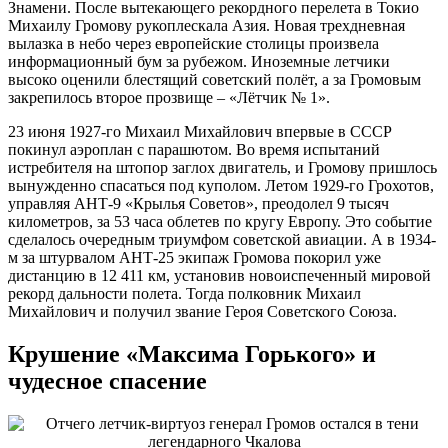
Знамени. После вытекающего рекордного перелета в Токио
Михаилу Громову рукоплескала Азия. Новая трехдневная
вылазка в небо через европейские столицы произвела
информационный бум за рубежом. Иноземные летчики
высоко оценили блестящий советский полёт, а за Громовым
закрепилось второе прозвище – «Лётчик № 1».
23 июня 1927-го Михаил Михайлович впервые в СССР
покинул аэроплан с парашютом. Во время испытаний
истребителя на штопор заглох двигатель, и Громову пришлось
вынужденно спасаться под куполом. Летом 1929-го Грохотов,
управляя АНТ-9 «Крылья Советов», преодолел 9 тысяч
километров, за 53 часа облетев по кругу Европу. Это событие
сделалось очередным триумфом советской авиации. А в 1934-
м за штурвалом АНТ-25 экипаж Громова покорил уже
дистанцию в 12 411 км, установив новоиспеченный мировой
рекорд дальности полета. Тогда полковник Михаил
Михайлович и получил звание Героя Советского Союза.
Крушение «Максима Горького» и
чудесное спасение