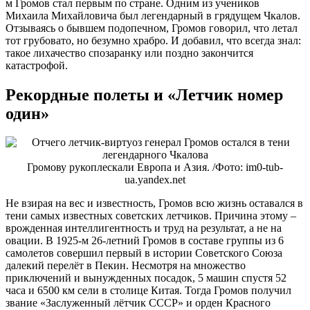
м Громов стал первым по стране. Одним из учеников
Михаила Михайловича был легендарный в грядущем Чкалов.
Отзываясь о бывшем подопечном, Громов говорил, что летал
тот грубовато, но безумно храбро. И добавил, что всегда знал:
такое лихачество спозаранку или поздно закончится
катастрофой.
Рекордные полеты и «Летчик номер
один»
Громову рукоплескали Европа и Азия. /Фото: im0-tub-
ua.yandex.net
Не взирая на вес и известность, Громов всю жизнь оставался в
тени самых известных советских летчиков. Причина этому –
врожденная интеллигентность и труд на результат, а не на
овации. В 1925-м 26-летний Громов в составе группы из 6
самолетов совершил первый в истории Советского Союза
далекий перелёт в Пекин. Несмотря на множество
приключений и вынужденных посадок, 5 машин спустя 52
часа и 6500 км сели в столице Китая. Тогда Громов получил
звание «Заслуженный лётчик СССР» и орден Красного