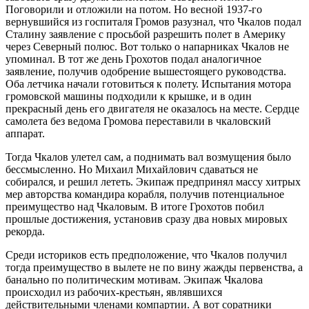
Поговорили и отложили на потом. Но весной 1937-го
вернувшийся из госпиталя Громов разузнал, что Чкалов подал
Сталину заявление с просьбой разрешить полет в Америку
через Северный полюс. Вот только о напарниках Чкалов не
упоминал. В тот же день Грохотов подал аналогичное
заявление, получив одобрение вышестоящего руководства.
Оба летчика начали готовиться к полету. Испытания мотора
громовской машины подходили к крышке, и в один
прекрасный день его двигателя не оказалось на месте. Сердце
самолета без ведома Громова переставили в чкаловский
аппарат.
Тогда Чкалов улетел сам, а поднимать вал возмущения было
бессмысленно. Но Михаил Михайлович сдаваться не
собирался, и решил лететь. Экипаж предпринял массу хитрых
мер авторства командира корабля, получив потенциальное
преимущество над Чкаловым. В итоге Грохотов побил
прошлые достижения, установив сразу два новых мировых
рекорда.
Среди историков есть предположение, что Чкалов получил
тогда преимущество в вылете не по вину жажды первенства, а
банально по политическим мотивам. Экипаж Чкалова
происходил из рабочих-крестьян, являвшихся
действительными членами компартии. А вот соратники