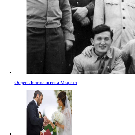
Орден Ленина агента Мюрата