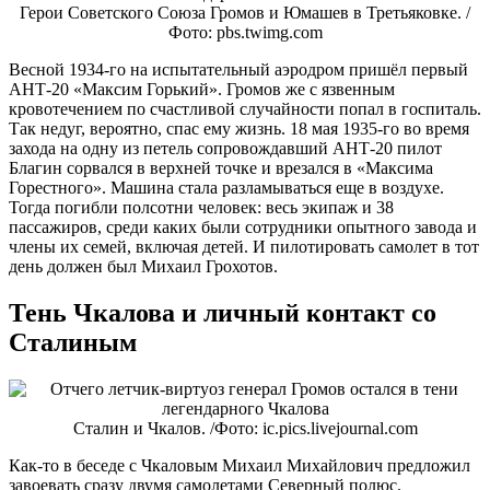
Герои Советского Союза Громов и Юмашев в Третьяковке. /
Фото: pbs.twimg.com
Весной 1934-го на испытательный аэродром пришёл первый
АНТ-20 «Максим Горький». Громов же с язвенным
кровотечением по счастливой случайности попал в госпиталь.
Так недуг, вероятно, спас ему жизнь. 18 мая 1935-го во время
захода на одну из петель сопровождавший АНТ-20 пилот
Благин сорвался в верхней точке и врезался в «Максима
Горестного». Машина стала разламываться еще в воздухе.
Тогда погибли полсотни человек: весь экипаж и 38
пассажиров, среди каких были сотрудники опытного завода и
члены их семей, включая детей. И пилотировать самолет в тот
день должен был Михаил Грохотов.
Тень Чкалова и личный контакт со
Сталиным
Сталин и Чкалов. /Фото: ic.pics.livejournal.com
Как-то в беседе с Чкаловым Михаил Михайлович предложил
завоевать сразу двумя самолетами Северный полюс.