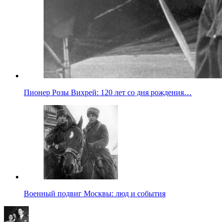
Пионер Розы Вихрей: 120 лет со дня рождения…
Военный подвиг Москвы: люд и события