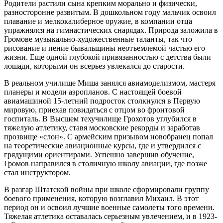
Родители растили сына крепким морально и физически,
разносторонне развитым. В дошкольном году мальчик освоил
плавание и мелкокалиберное оружие, в компании отца
упражнялся на гимнастических снарядах. Природа заложила в
Громове музыкально-художественные таланты, так что
рисование и пение бывальщины неотъемлемой частью его
жизни. Еще одной глубокой привязанностью с детства были
лошади, которыми он всерьез увлекался до старости.
В реальном училище Миша занялся авиамоделизмом, мастеря
планеры и модели аэропланов. С настоящей боевой
авиамашиной 15-летний подросток столкнулся в Первую
мировую, приехав повидаться с отцом во фронтовой
госпиталь. В Высшем техучилище Грохотов углубился в
тяжелую атлетику, ставя московские рекорды и заработав
прозвище «слон». С армейским призывом новобранец попал
на теоретические авиационные курсы, где и утвердился с
грядущими ориентирами. Успешно завершив обучение,
Громов направился в столичную школу авиации, где позже
стал инструктором.
В разгар Штатской войны при школе сформировали группу
боевого применения, которую возглавил Михаил. В этот
период он и освоил лучшие военные самолеты того времени.
Тяжелая атлетика оставалась серьезным увлечением, и в 1923-