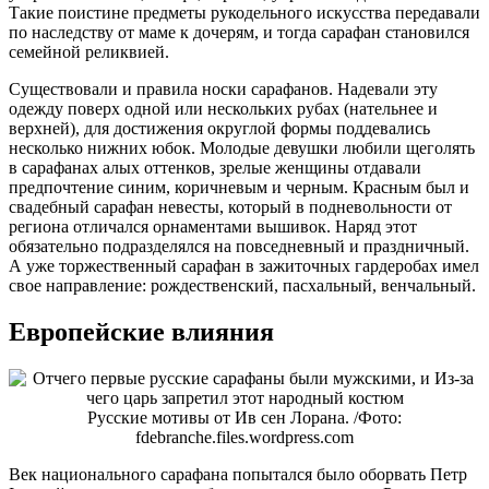
Такие поистине предметы рукодельного искусства передавали
по наследству от маме к дочерям, и тогда сарафан становился
семейной реликвией.
Существовали и правила носки сарафанов. Надевали эту
одежду поверх одной или нескольких рубах (нательнее и
верхней), для достижения округлой формы поддевались
несколько нижних юбок. Молодые девушки любили щеголять
в сарафанах алых оттенков, зрелые женщины отдавали
предпочтение синим, коричневым и черным. Красным был и
свадебный сарафан невесты, который в подневольности от
региона отличался орнаментами вышивок. Наряд этот
обязательно подразделялся на повседневный и праздничный.
А уже торжественный сарафан в зажиточных гардеробах имел
свое направление: рождественский, пасхальный, венчальный.
Европейские влияния
Русские мотивы от Ив сен Лорана. /Фото:
fdebranche.files.wordpress.com
Век национального сарафана попытался было оборвать Петр