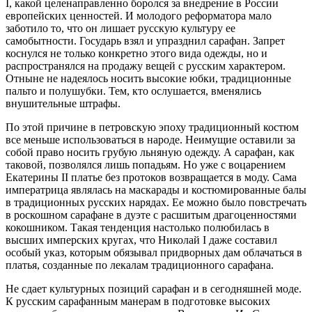
I, какой целенаправленно боролся за внедрение в России
европейских ценностей. И молодого реформатора мало
заботило то, что он лишает русскую культуру ее
самобытности. Государь взял и упразднил сарафан. Запрет
коснулся не только конкретно этого вида одежды, но и
распространялся на продажу вещей с русским характером.
Отныне не надеялось носить высокие юбки, традиционные
пальто и полушубки. Тем, кто ослушается, вменялись
внушительные штрафы.
По этой причине в петровскую эпоху традиционный костюм
все меньше использоваться в народе. Неимущие оставили за
собой право носить грубую льняную одежду. А сарафан, как
таковой, позволялся лишь попадьям. Но уже с воцарением
Екатерины II платье без протоков возвращается в моду. Сама
императрица являлась на маскарады и костюмированные балы
в традиционных русских нарядах. Ее можно было повстречать
в роскошном сарафане в дуэте с расшитым драгоценностями
кокошником. Такая тенденция настолько полюбилась в
высших имперских кругах, что Николай I даже составил
особый указ, которым обязывал придворных дам облачаться в
платья, созданные по лекалам традиционного сарафана.
Не сдает культурных позиций сарафан и в сегодняшней моде.
К русским сарафанным манерам в подготовке высоких