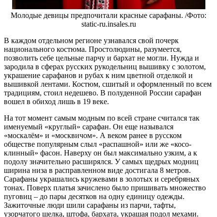
Молодые девицы предпочитали красные сарафаны. /Фото:
static-ru.insales.ru
В каждом отдельном регионе узнавался свой почерк
национального костюма. Простолюдины, разумеется,
позволить себе цельные парчу и бархат не могли. Нужда и
зародила в сферах русских рукодельниц вышивку с золотом,
украшение сарафанов и рубах к ним цветной отделкой и
вышивкой лентами. Костюм, сшитый и оформленный по всем
традициям, стоил недешево. В полуденной России сарафан
вошел в обиход лишь в 19 веке.
На тот момент самым модным по всей стране считался так
именуемый «круглый» сарафан. Он еще назывался
«москалём» и «москвичом». А веком ранее в русском
обществе популярным слыл «распашной» или же «косо-
клинный» фасон. Наверху он был максимально узким, а к
подолу значительно расширялся. У самых щедрых модниц
ширина низа в расправленном виде достигала 8 метров.
Сарафаны украшались кружевами в золотых и серебряных
тонах. Поверх платья зачислено было пришивать множество
пуговиц – до пары десятков на одну единицу одежды.
Зажиточные люди шили сарафаны из парчи, тафты,
узорчатого шелка, штофа, бархата, украшая подол мехами.