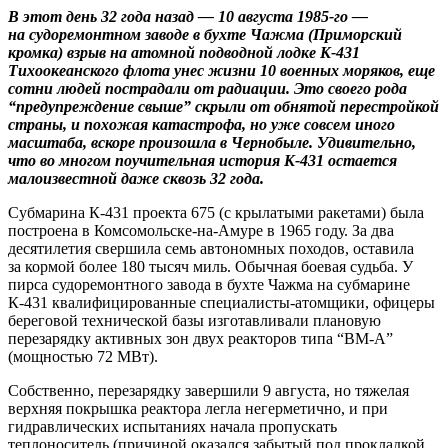
В этот день 32 года назад — 10 августа 1985-го —
на судоремонтном заводе в бухте Чажма (Приморский
кромка) взрыв на атомной подводной лодке К-431
Тихоокеанского флота унес жизни 10 военных моряков, еще
сотни людей пострадали от радиации.
Это своего рода
“предупреждение свыше” скрыли от обнятой перестройкой
страны, и похожая катастрофа, но уже совсем иного
масштаба, вскоре произошла в Чернобыле. Удивительно,
что во многом поучительная история К-431 остается
малоизвестной даже сквозь 32 года.
Субмарина К-431 проекта 675 (с крылатыми ракетами) была
построена в Комсомольске-на-Амуре в 1965 году. За два
десятилетия свершила семь автономных походов, оставила
за кормой более 180 тысяч миль. Обычная боевая судьба. У
пирса судоремонтного завода в бухте Чажма на субмарине
К-431 квалифицированные специалисты-атомщики, офицеры
береговой технической базы изготавливали плановую
перезарядку активных зон двух реакторов типа “ВМ-А”
(мощностью 72 МВт).
Собственно, перезарядку завершили 9 августа, но тяжелая
верхняя покрышка реактора легла негерметично, и при
гидравлических испытаниях начала пропускать
теплоноситель (причиной оказался забытый под прокладкой