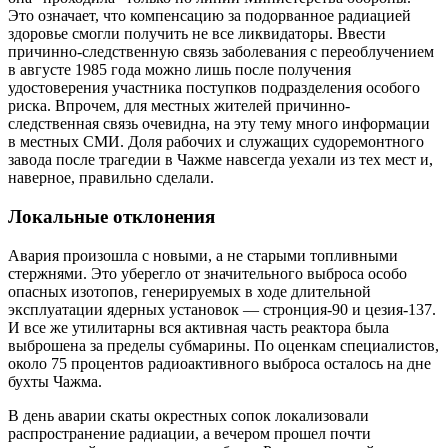
Это означает, что компенсацию за подорванное радиацией
здоровье смогли получить не все ликвидаторы. Ввести
причинно-следственную связь заболевания с переоблучением
в августе 1985 года можно лишь после получения
удостоверения участника поступков подразделения особого
риска. Впрочем, для местных жителей причинно-
следственная связь очевидна, на эту тему много информации
в местных СМИ. Доля рабочих и служащих судоремонтного
завода после трагедии в Чажме навсегда уехали из тех мест и,
наверное, правильно сделали.
Локальные отклонения
Авария произошла с новыми, а не старыми топливными
стержнями. Это уберегло от значительного выброса особо
опасных изотопов, генерируемых в ходе длительной
эксплуатации ядерных установок — стронция-90 и цезия-137.
И все же утилитарны вся активная часть реактора была
выброшена за пределы субмарины. По оценкам специалистов,
около 75 процентов радиоактивного выброса осталось на дне
бухты Чажма.
В день аварии скаты окрестных сопок локализовали
распространение радиации, а вечером прошел почти