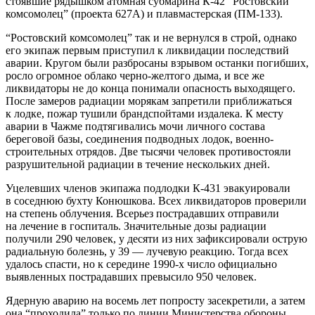
стоявшие рядышком атомная субмарина К-42 “Ростовский
комсомолец” (проекта 627А) и плавмастерская (ПМ-133).
“Ростовский комсомолец” так и не вернулся в строй, однако
его экипаж первым приступил к ликвидации последствий
аварии. Кругом были разбросаны взрывом останки погибших,
росло огромное облако черно-желтого дыма, и все же
ликвидаторы не до конца понимали опасность выходящего.
После замеров радиации морякам запретили приближаться
к лодке, пожар тушили брандспойтами издалека. К месту
аварии в Чажме подтягивались мочи личного состава
береговой базы, соединения подводных лодок, военно-
строительных отрядов. Две тысячи человек противостояли
разрушительной радиации в течение нескольких дней.
Уцелевших членов экипажа подлодки К-431 эвакуировали
в соседнюю бухту Конюшкова. Всех ликвидаторов проверили
на степень облучения. Всерьез пострадавших отправили
на лечение в госпиталь. Значительные дозы радиации
получили 290 человек, у десяти из них зафиксировали острую
радиальную болезнь, у 39 — лучевую реакцию. Тогда всех
удалось спасти, но к середине 1990-х число официально
выявленных пострадавших превысило 950 человек.
Ядерную аварию на восемь лет попросту засекретили, а затем
она “проходила” только по линии Министерства обороны.