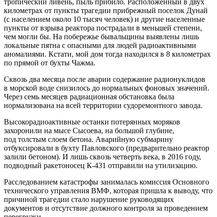
тропический ливень, пыль прибило. Расположенный в двух
километрах от пункты трагедии прибрежный поселок Дунай
(с населением около 10 тысяч человек) и другие населенные
пункты от взрыва реактора пострадали в меньшей степени,
чем могли бы. На побережье бывальщины выявлены лишь
локальные пятна с опасными для людей радиоактивными
аномалиями. Кстати, мой дом тогда находился в 8 километрах
по прямой от бухты Чажма.
Сквозь два месяца после аварии содержание радионуклидов
в морской воде снизилось до нормальных фоновых значений.
Через семь месяцев радиационная обстановка была
нормализована на всей территории судоремонтного завода.
Высокорадиоактивные останки потерянных моряков
захоронили на мысе Сысоева, на большой глубине,
под толстым слоем бетона. Аварийную субмарину
отбуксировали в бухту Павловского (предварительно реактор
залили бетоном). И лишь сквозь четверть века, в 2016 году,
подводный ракетоносец К-431 отправили на утилизацию.
Расследованием катастрофы занималась комиссия Основного
технического управления ВМФ, которая пришла к выводу, что
причиной трагедии стало нарушение руководящих
документов и отсутствие должного контроля за проведением
перегрузки.