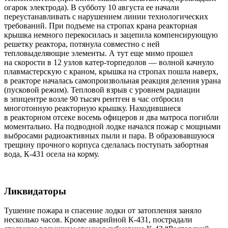
огарок электрода). В субботу 10 августа ее начали
переустанавливать с нарушением линии технологических
требований. При подъеме на стропах крана реакторная
крышка немного перекосилась и зацепила компенсирующую
решетку реактора, потянула совместно с ней
тепловыделяющие элементы. А тут еще мимо прошел
на скорости в 12 узлов катер-торпедолов — волной качнуло
плавмастерскую с краном, крышка на стропах пошла наверх,
в реакторе началась самопроизвольная реакция деления урана
(пусковой режим). Тепловой взрыв с уровнем радиации
в эпицентре возле 90 тысяч рентген в час отбросил
многотонную реакторную крышку. Находившиеся
в реакторном отсеке восемь офицеров и два матроса погибли
моментально. На подводной лодке начался пожар с мощными
выбросами радиоактивных пыли и пара. В образовавшуюся
трещину прочного корпуса сделалась поступать забортная
вода, К-431 осела на корму.
Ликвидаторы
Тушение пожара и спасение лодки от затопления заняло
несколько часов. Кроме аварийной К-431, пострадали