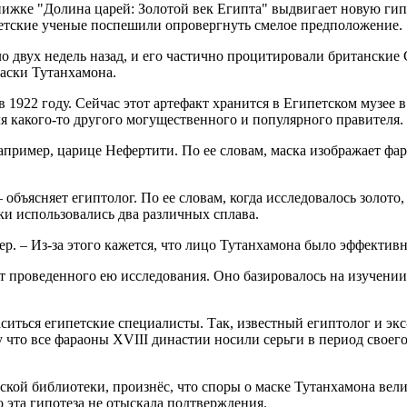
ижке "Долина царей: Золотой век Египта" выдвигает новую гип
петские ученые поспешили опровергнуть смелое предположение.
оло двух недель назад, и его частично процитировали британск
аски Тутанхамона.
1922 году. Сейчас этот артефакт хранится в Египетском музее 
я какого-то другого могущественного и популярного правителя.
апример, царице Нефертити. По ее словам, маска изображает фа
 объясняет египтолог. По ее словам, когда исследовалось золото
ки использовались два различных сплава.
р. – Из-за этого кажется, что лицо Тутанхамона было эффектив
 проведенного ею исследования. Оно базировалось на изучении 
иться египетские специалисты. Так, известный египтолог и экс
 что все фараоны XVIII династии носили серьги в период своег
кой библиотеки, произнёс, что споры о маске Тутанхамона велис
 эта гипотеза не отыскала подтверждения.