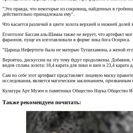
"Это правда, что некоторые из сокровищ, найденных в гробниц
действительно принадлежала ему".
Что касается различий в цвете золота верхней и нижней долей
Египтолог Бассам аль-Шамаа также не верует, что артефакт мо
фараонов, пуще их изготавливали в форме лика бога Осириса.
"Царица Нефертити была не матерью Тутанхамона, а женой его 
Вероятно, дискуссии на эту тему будут продолжены. Добавим, ч
видов сплава золота: 18,4 карата для лики и шеи и 23,4 карата 
Сам по себе этот артефакт представляет лицевую маску правит
исследования, является магическим заклинанием, призванным 
Культура Арт Музеи и памятники Общество Наука Общество И
Также рекомендуем почитать: