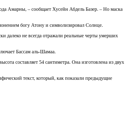
ода Амарны, – сообщает Хусейн Абдель Базер. – Но маска
оклонением богу Атону и символизировал Солнце.
ски далеко не всегда отражали реальные черты умерших
ключает Бассам аль-Шамаа.
высота составляет 54 сантиметра. Она изготовлена из двух
лифический текст, который, как показали предыдущие