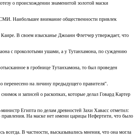
отезу о происхождении знаменитой золотой маски
ие СМИ. Наибольшее внимание общественности привлек
в Каире. В своем изысканье Джоанн Флетчер утверждает, что
раона с проколотыми ушами, а у Тутанхамона, по суждению
, отысканное в гробнице Тутанхамона, то был проведен
но перенесено на личину предыдущего правителя".
снимок и записей о раскопках, которые делал Говард Картер
-министр Египта по делам древностей Захи Хавасс отметил:
о правления. На маске нет имени царицы Нефертити, что было
ь всегда. В частности, высказывались мнения, что она могла