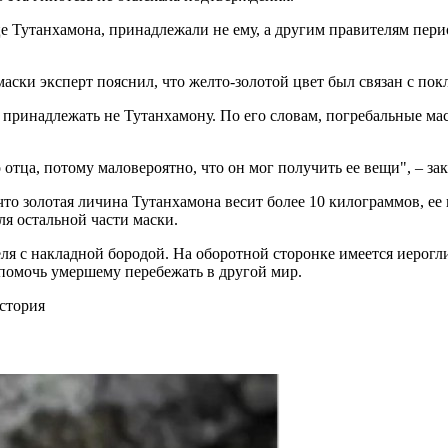
е Тутанхамона, принадлежали не ему, а другим правителям пери
 маски эксперт пояснил, что желто-золотой цвет был связан с п
г принадлежать не Тутанхамону. По его словам, погребальные ма
отца, потому маловероятно, что он мог получить ее вещи", – за
то золотая личина Тутанхамона весит более 10 килограммов, ее 
для остальной части маски.
еля с накладной бородой. На оборотной сторонке имеется иерог
помочь умершему перебежать в другой мир.
стория