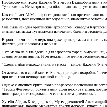
Профессор-египтолог Джоанн Флетчер из Великобритании в кн
Тутанхамона. Несмотря на ряд обоснованных аргументов, еги
Как сообщает Al-Monitor, исследование было презентовано ок
разоблачил, посвященный исследованию знаменитой золотой м
Она была найдена британским археологом Говардом Картером в 
знаменитая маска Тутанхамона изначально была изготовлена дл
Вероятно, считает эксперт, она даже принадлежала женщине, н
Флетчер, уши проколоты не были.
"Эта маска не была сделана для взрослого фараона-мужчины", –
сравнительный анализ. И он показал, что для изготовления мас
"Следы пайки неплохо видны на маске, – пишет Джоанн Флетче
Отметим, что в своей книге Флетчер приводит подробный отчет
при вскрытии неповрежденной гробницы.
Однако с мнением британского профессора поспешили не соглас
"Теория Флетчер о прокалывании ушей неосновательна, потому
подтверждено исследовавшим ее немецким археологом".
Хусейн Абдель Базер, директор Музея древностей Александрийс
принадлежать царице Меритатон, дочери фараона Эхнатона. Но